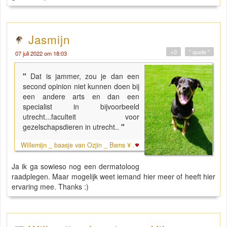
Jasmijn
+0
" quote "
07 juli 2022 om 18:03
"
Dat is jammer, zou je dan een
second opinion niet kunnen doen bij
een andere arts en dan een
specialist in bijvoorbeeld
utrecht...faculteit voor
gezelschapsdieren in utrecht..
"
Willemijn _ baasje van Ozjin _ Bams ¥ .
Ja ik ga sowieso nog een dermatoloog
raadplegen. Maar mogelijk weet iemand hier meer of heeft hier
ervaring mee. Thanks :)