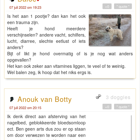
+0
" quote "
07 juli 2022 om 19:23
Is het aan 1 pootje? dan kan het ook
een trauma zijn.
Heeft je hond meerdere
verschijnselen? andere vacht, schilfers,
lucht, diarree, slechte eetlust of iets
anders?
Bijt of likt je hond overmatig of is je nog wat anders
opgevallen?
Het kan ook zeker aan vitamines liggen, te veel of te weinig.
Wel balen zeg, ik hoop dat het niks ergs is.
3 doggies
Anouk van Botty
+0
" quote "
07 juli 2022 om 20:15
Ik denk direct aan afsterving van het
nagelbed, geblokkeerde bloedsomloop
ect. Ben geen arts dus zou er op staan
om door verwezen te worden naar een