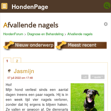
HondenPage
Afvallende nagels
HondenForum
>
Diagnose en Behandeling
>
Afvallende nagels
1
2
Jasmijn
+0
" quote "
07 juli 2022 om 17:48
Hoi!
Mijn hond verliest sinds een aantal
dagen ineens een paar nagels. Hij is in
een week tijd vier nagels verloren,
zonder dat hij ergens is blijven haken.
Ze vallen er gewoon af. De dierenarts