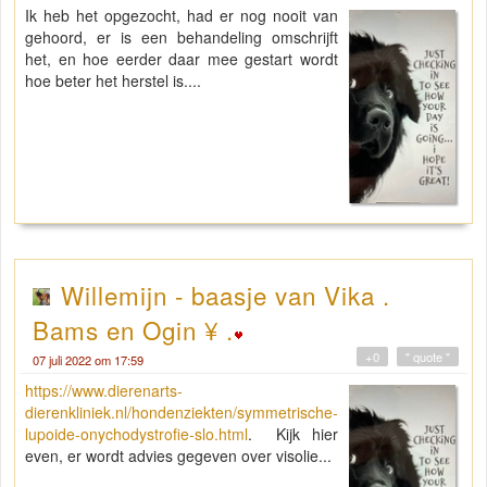
Ik heb het opgezocht, had er nog nooit van
gehoord, er is een behandeling omschrijft
het, en hoe eerder daar mee gestart wordt
hoe beter het herstel is....
Willemijn - baasje van Vika .
Bams en Ogin ¥ .
+0
" quote "
07 juli 2022 om 17:59
https://www.dierenarts-
dierenkliniek.nl/hondenziekten/symmetrische-
lupoide-onychodystrofie-slo.html
. Kijk hier
even, er wordt advies gegeven over visolie...