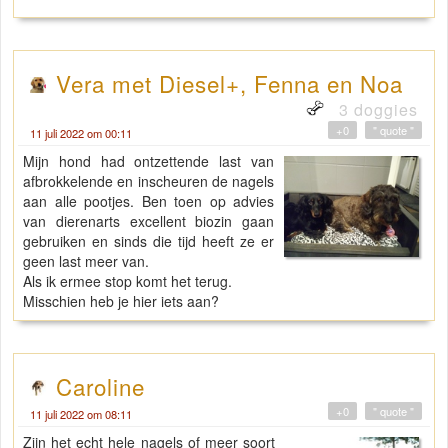
Vera met Diesel+, Fenna en Noa
3 doggies
+0
" quote "
11 juli 2022 om 00:11
Mijn hond had ontzettende last van
afbrokkelende en inscheuren de nagels
aan alle pootjes. Ben toen op advies
van dierenarts excellent biozin gaan
gebruiken en sinds die tijd heeft ze er
geen last meer van.
Als ik ermee stop komt het terug.
Misschien heb je hier iets aan?
Caroline
+0
" quote "
11 juli 2022 om 08:11
Zijn het echt hele nagels of meer soort