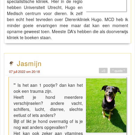
specialistische kliniek. Hier in de regio
hebben Universiteit Utrecht, Hugo en
Medisch centrum voor dieren. Ik zelf
ben echt heel tevreden over Dierenkliniek Hugo. MCD heb ik
minder goeie ervaringen mee maar dat kan een moment
opname geweest toen. Meeste DA's hebben die als doorverwijs
kliniek te boeken staan.
Jasmijn
+0
" quote "
07 juli 2022 om 20:18
"
Is het aan 1 pootje? dan kan het
ook een trauma zijn.
Heeft je hond meerdere
verschijnselen? andere vacht,
schilfers, lucht, diarree, slechte
eetlust of iets anders?
Bijt of likt je hond overmatig of is je
nog wat anders opgevallen?
Het kan ook zeker aan vitamines