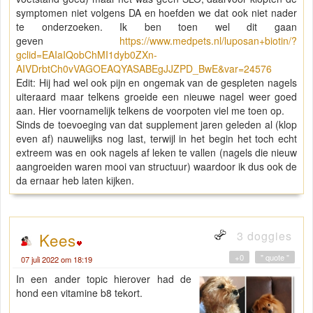
symptomen niet volgens DA en hoefden we dat ook niet nader
te onderzoeken. Ik ben toen wel dit gaan
geven
https://www.medpets.nl/luposan+biotin/?
gclid=EAIaIQobChMI1dyb0ZXn-
AIVDrbtCh0vVAGOEAQYASABEgJJZPD_BwE&var=24576
Edit: Hij had wel ook pijn en ongemak van de gespleten nagels
uiteraard maar telkens groeide een nieuwe nagel weer goed
aan. Hier voornamelijk telkens de voorpoten viel me toen op.
Sinds de toevoeging van dat supplement jaren geleden al (klop
even af) nauwelijks nog last, terwijl in het begin het toch echt
extreem was en ook nagels af leken te vallen (nagels die nieuw
aangroeiden waren mooi van structuur) waardoor ik dus ook de
da ernaar heb laten kijken.
3 doggies
Kees
+0
" quote "
07 juli 2022 om 18:19
In een ander topic hierover had de
hond een vitamine b8 tekort.