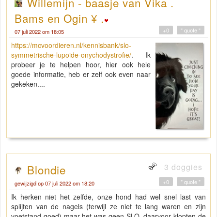
Willemijn - baasje van Vika .
Bams en Ogin ¥ .
+0
" quote "
07 juli 2022 om 18:05
https://mcvoordieren.nl/kennisbank/slo-
symmetrische-lupoide-onychodystrofie/
. Ik
probeer je te helpen hoor, hier ook hele
goede informatie, heb er zelf ook even naar
gekeken....
3 doggies
Blondie
+0
" quote "
gewijzigd op 07 juli 2022 om 18:20
Ik herken niet het zelfde, onze hond had wel snel last van
splijten van de nagels (terwijl ze niet te lang waren en zijn
voetstand goed) maar het was geen SLO, daarvoor klopten de