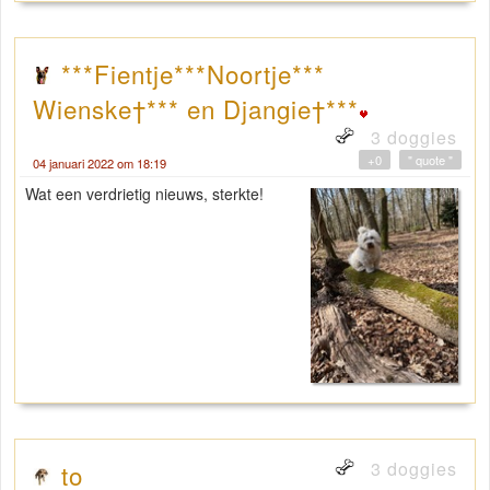
***Fientje***Noortje***
Wienske†*** en Djangie†***
3 doggies
+0
" quote "
04 januari 2022 om 18:19
Wat een verdrietig nieuws, sterkte!
3 doggies
to