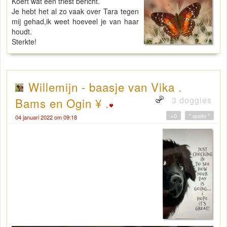
Koert wat een triest bericht.
Je hebt het al zo vaak over Tara tegen
mij gehad,ik weet hoeveel je van haar
houdt.
Sterkte!
Willemijn - baasje van Vika .
3 doggies
Bams en Ogin ¥ .
+0
" quote "
04 januari 2022 om 09:18