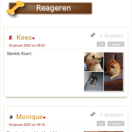
3 doggies
Kees
+0
" quote "
04 januari 2022 om 08:53
Sterkte Koert.
3 doggies
Monique
+0
" quote "
04 januari 2022 om 09:16