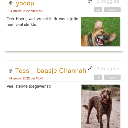
3 doggies
yooop
+0
" quote "
04 januari 2022 om 10:42
Och Koert, wat vreselijk, ik wens jullie
heel veel sterkte.
3 doggies
Tess _ baasje Channah
+0
" quote "
04 januari 2022 om 10:43
Veel sterkte toegewenst!