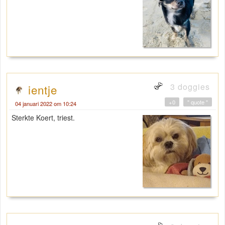
3 doggies
ientje
+0
" quote "
04 januari 2022 om 10:24
Sterkte Koert, triest.