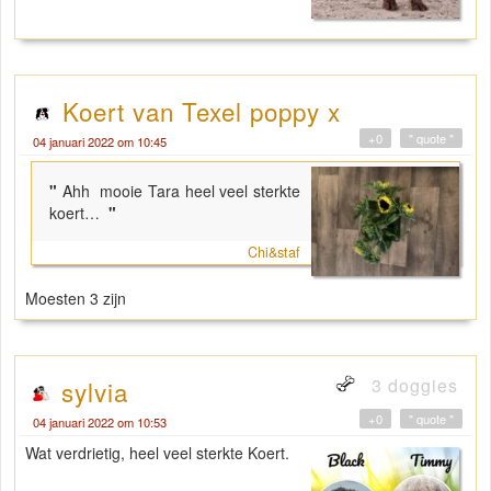
Koert van Texel poppy x
+0
" quote "
04 januari 2022 om 10:45
"
Ahh mooie Tara heel veel sterkte
koert…
"
Chi&staf
Moesten 3 zijn
3 doggies
sylvia
+0
" quote "
04 januari 2022 om 10:53
Wat verdrietig, heel veel sterkte Koert.