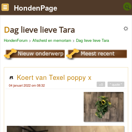
HondenPage
Dag lieve lieve Tara
HondenForum
>
Afscheid en memoriam
>
Dag lieve lieve Tara
Koert van Texel poppy x
+0
" quote "
04 januari 2022 om 08:32