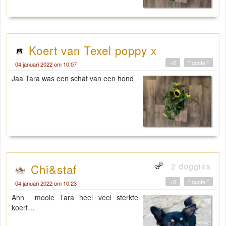
Koert van Texel poppy x
+0
" quote "
04 januari 2022 om 10:07
Jaa Tara was een schat van een hond
2 doggies
Chi&staf
+0
" quote "
04 januari 2022 om 10:23
Ahh mooie Tara heel veel sterkte
koert…