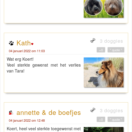
3 doggies
Kath
+0
" quote "
04 januari 2022 om 11:03
Wat erg Koert!
Veel sterkte gewenst met het verlies
van Tara!
3 doggies
annette & de boefjes
+0
" quote "
04 januari 2022 om 12:48
Koert, heel veel sterkte toegewenst met