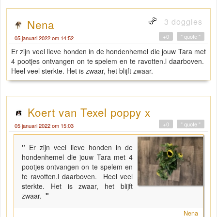
3 doggies
Nena
+0
" quote "
05 januari 2022 om 14:52
Er zijn veel lieve honden in de hondenhemel die jouw Tara met
4 pootjes ontvangen on te spelem en te ravotten.l daarboven.
Heel veel sterkte. Het is zwaar, het blijft zwaar.
Koert van Texel poppy x
+0
" quote "
05 januari 2022 om 15:03
"
Er zijn veel lieve honden in de
hondenhemel die jouw Tara met 4
pootjes ontvangen on te spelem en
te ravotten.l daarboven. Heel veel
sterkte. Het is zwaar, het blijft
zwaar.
"
Nena