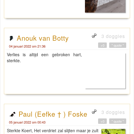
3 doggies
Anouk van Botty
+0
" quote "
04 januari 2022 om 21:36
Verlies is altijd een gebroken hart,
sterkte.
3 doggies
Paul (Eefke † ) Foske
+0
" quote "
05 januari 2022 om 00:43
Sterkte Koert, Het verdriet zal slijten maar je zult