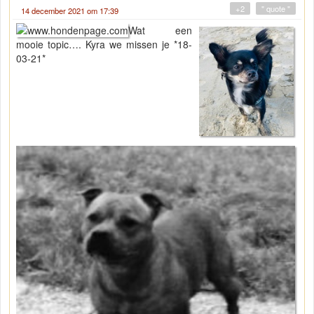
+2
" quote "
14 december 2021 om 17:39
Wat een
mooie topic…. Kyra we missen je *18-
03-21*