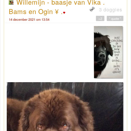
Willemijn - baasje van Vika .
3 doggies
Bams en Ogin ¥ .
+2
" quote "
14 december 2021 om 13:54