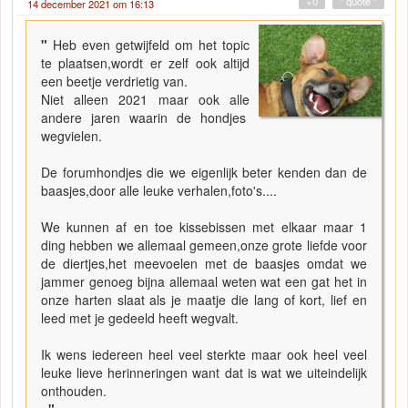
+0
" quote "
14 december 2021 om 16:13
"
Heb even getwijfeld om het topic
te plaatsen,wordt er zelf ook altijd
een beetje verdrietig van.
Niet alleen 2021 maar ook alle
andere jaren waarin de hondjes
wegvielen.
De forumhondjes die we eigenlijk beter kenden dan de
baasjes,door alle leuke verhalen,foto's....
We kunnen af en toe kissebissen met elkaar maar 1
ding hebben we allemaal gemeen,onze grote liefde voor
de diertjes,het meevoelen met de baasjes omdat we
jammer genoeg bijna allemaal weten wat een gat het in
onze harten slaat als je maatje die lang of kort, lief en
leed met je gedeeld heeft wegvalt.
Ik wens iedereen heel veel sterkte maar ook heel veel
leuke lieve herinneringen want dat is wat we uiteindelijk
onthouden.