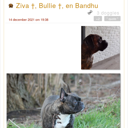
Ziva †, Bullie †, en Bandhu
3 doggies
+2
" quote "
14 december 2021 om 19:38