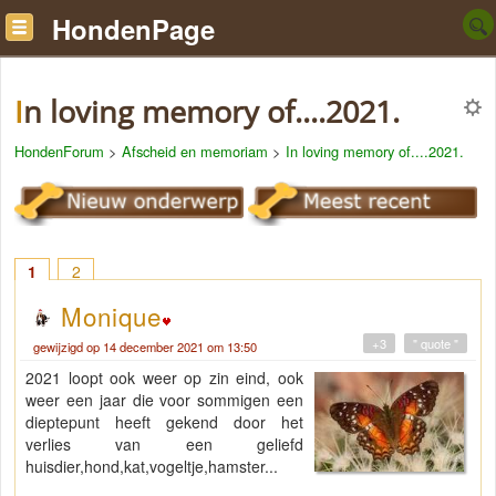
HondenPage
In loving memory of....2021.
HondenForum
>
Afscheid en memoriam
>
In loving memory of....2021.
1
2
Monique
+3
" quote "
gewijzigd op 14 december 2021 om 13:50
2021 loopt ook weer op zin eind, ook
weer een jaar die voor sommigen een
dieptepunt heeft gekend door het
verlies van een geliefd
huisdier,hond,kat,vogeltje,hamster...