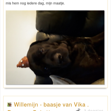
mis hem nog iedere dag, mijn maatje.
Willemijn - baasje van Vika .
3 doggies