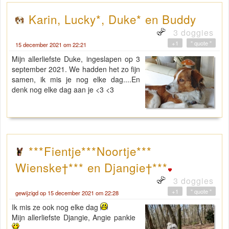
Karin, Lucky*, Duke* en Buddy
3 doggies
+1
" quote "
15 december 2021 om 22:21
Mijn allerliefste Duke, ingeslapen op 3
september 2021. We hadden het zo fijn
samen, ik mis je nog elke dag....En
denk nog elke dag aan je <3 <3
***Fientje***Noortje***
Wienske†*** en Djangie†***
3 doggies
+1
" quote "
gewijzigd op 15 december 2021 om 22:28
Ik mis ze ook nog elke dag
Mijn allerliefste Djangie, Angie pankie