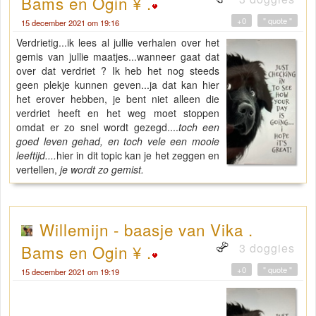
Bams en Ogin ¥ .
+0
" quote "
15 december 2021 om 19:16
Verdrietig...ik lees al jullie verhalen over het
gemis van jullie maatjes...wanneer gaat dat
over dat verdriet ? Ik heb het nog steeds
geen plekje kunnen geven...ja dat kan hier
het erover hebben, je bent niet alleen die
verdriet heeft en het weg moet stoppen
omdat er zo snel wordt gezegd....
toch een
goed leven gehad, en toch vele een mooie
leeftijd....
hier in dit topic kan je het zeggen en
vertellen,
je wordt zo gemist.
Willemijn - baasje van Vika .
3 doggies
Bams en Ogin ¥ .
+0
" quote "
15 december 2021 om 19:19