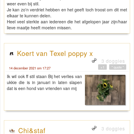
weer even bij stil.
Je kan zo'n verdriet hebben en het geeft toch troost om dit met
elkaar te kunnen delen.
Heel veel sterkte aan iedereen die het afgelopen jaar zijn/haar
lieve maatje heeft moeten missen.
Koert van Texel poppy x
3 doggies
+1
" quote "
14 december 2021 om 17:27
Ik wil ook ff stil staan Bij het verlies van
ukkie die is in januari in laten slapen
dat is een hond van vrienden van mij
3 doggies
Chi&staf