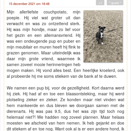
+1
" quote "
15 december 2021 om 18:48
Mijn allerliefste couchpotato, mijn
poepie. Hij viel wat groter uit dan
verwacht en was zo ontzettend sterk.
Hij was mijn hondje, maar zo lief voor
het gezin en een allemansvriend. Hij
was een ondeugende pup en puber en
mijn meubilair en muren heeft hij flink te
grazen genomen. Maar uiteindelijk was
daar mijn grote vriend, waarmee ik
samen zoveel mooie herinneringen heb
mogen maken. Hij vond alles best. Een heerlijke kroelerd, ook
al probeerde hij me soms stiekem van de bank af te duwen.
We namen een pup bij, voor de gezelligheid. Kort daarna werd
hij ziek. Hij had af en toe een blaasontsteking, maar hij werd
plotseling zieker en zieker. Ze konden maar niet vinden wat
hem mankeerde en dus bleven we doorgaan samen met de
dierenarts. Hij was pas 9.5, dus het was zijn tijd toch nog
helemaal niet?! We hadden nog zoveel plannen. Maar helaas
moesten we afscheid van hem nemen. Ik heb gejankt en doe
dit stiekem af en toe nog. Want ook al is er een andere hond, ik