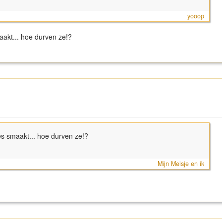
yooop
akt... hoe durven ze!?
s smaakt... hoe durven ze!?
Mijn Meisje en ik