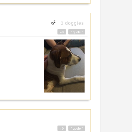
3 doggies
+0
" quote "
+0
" quote "