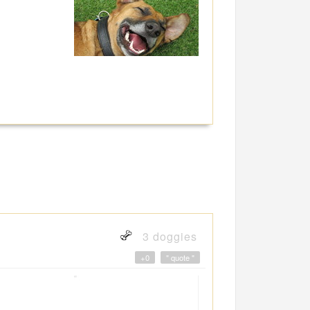
3 doggies
+0
" quote "