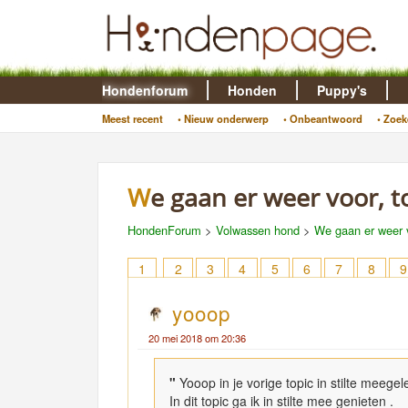
Hondenforum
Honden
Puppy's
Meest recent
• Nieuw onderwerp
• Onbeantwoord
• Zoek
We gaan er weer voor, 
HondenForum
>
Volwassen hond
>
We gaan er weer 
1
2
3
4
5
6
7
8
9
yooop
20 mei 2018 om 20:36
"
Yooop in je vorige topic in stilte meege
In dit topic ga ik in stilte mee genieten .