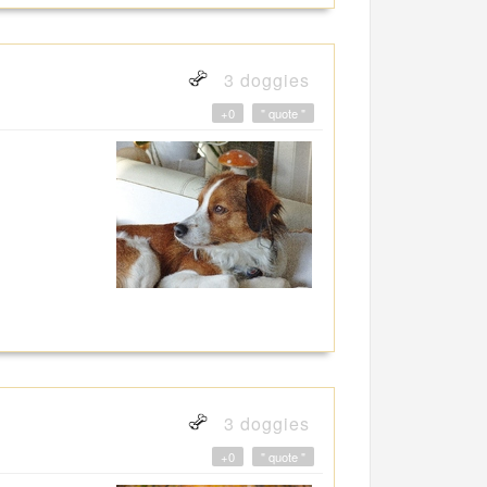
3 doggies
+0
" quote "
3 doggies
+0
" quote "