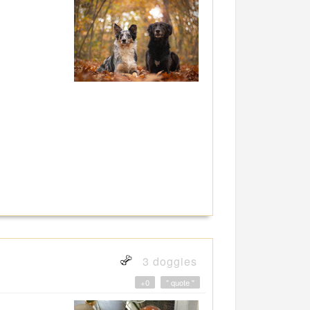
3 doggies
+0
" quote "