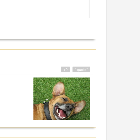
+0
" quote "