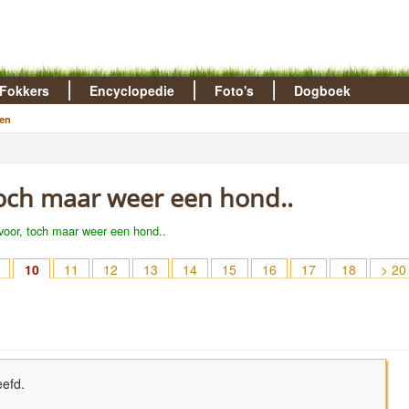
Fokkers
Encyclopedie
Foto's
Dogboek
en
toch maar weer een hond..
voor, toch maar weer een hond..
10
11
12
13
14
15
16
17
18
> 20
leefd.