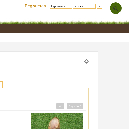
Registreren
|
+0
" quote "