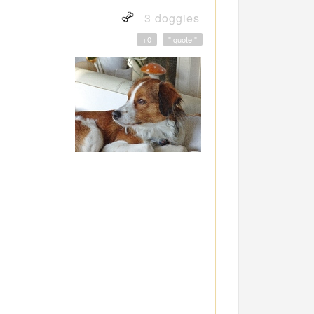
3 doggies
+0
" quote "