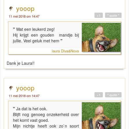
yooop
+1
" quote "
11 mei 2018 om 14:47
"
Wat een leukerd zeg!
Hij krijgt een gouden mandje bij
jullie. Veel geluk met hem
"
laura Diva&Nova
Dank je Laura!!
yooop
+1
" quote "
11 mei 2018 om 14:47
"
Ja dat is het ook.
Blijft nog genoeg onzekerheid over
het komt vast goed.
Mijn nichtje heeft ook zo`n soort