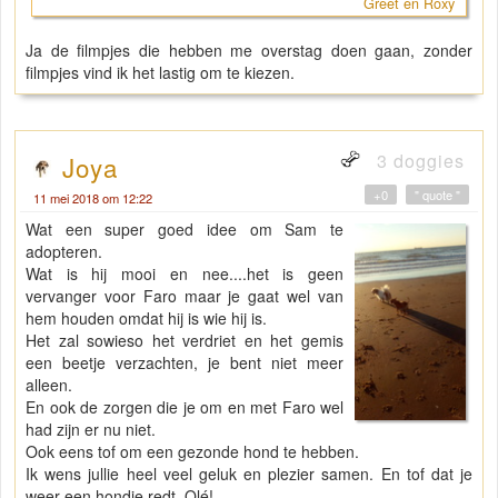
Greet en Roxy
Ja de filmpjes die hebben me overstag doen gaan, zonder
filmpjes vind ik het lastig om te kiezen.
3 doggies
Joya
+0
" quote "
11 mei 2018 om 12:22
Wat een super goed idee om Sam te
adopteren.
Wat is hij mooi en nee....het is geen
vervanger voor Faro maar je gaat wel van
hem houden omdat hij is wie hij is.
Het zal sowieso het verdriet en het gemis
een beetje verzachten, je bent niet meer
alleen.
En ook de zorgen die je om en met Faro wel
had zijn er nu niet.
Ook eens tof om een gezonde hond te hebben.
Ik wens jullie heel veel geluk en plezier samen. En tof dat je
weer een hondje redt. Olé!