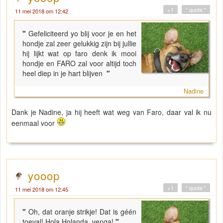
+1
" quote "
11 mei 2018 om 12:42
"
Gefeliciteerd yo blij voor je en het
hondje zal zeer gelukkig zijn bij jullie
hij lijkt wat op faro denk ik mooi
hondje en FARO zal voor altijd toch
heel diep in je hart blijven
"
Nadine
Dank je Nadine, ja hij heeft wat weg van Faro, daar val ik nu
eenmaal voor
yooop
+1
" quote "
11 mei 2018 om 12:45
"
Oh, dat oranje strikje! Dat is géén
toeval! Hola Holanda, venga!
"