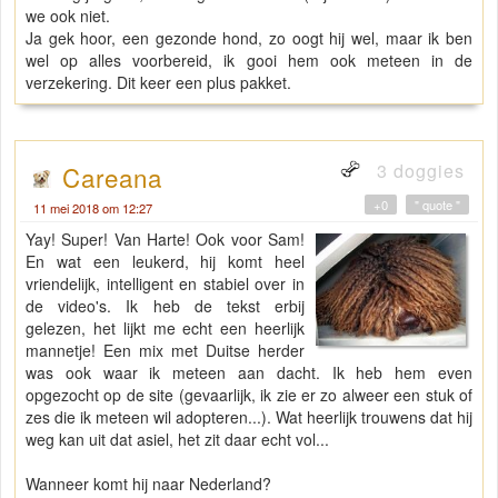
we ook niet.
Ja gek hoor, een gezonde hond, zo oogt hij wel, maar ik ben
wel op alles voorbereid, ik gooi hem ook meteen in de
verzekering. Dit keer een plus pakket.
3 doggies
Careana
+0
" quote "
11 mei 2018 om 12:27
Yay! Super! Van Harte! Ook voor Sam!
En wat een leukerd, hij komt heel
vriendelijk, intelligent en stabiel over in
de video's. Ik heb de tekst erbij
gelezen, het lijkt me echt een heerlijk
mannetje! Een mix met Duitse herder
was ook waar ik meteen aan dacht. Ik heb hem even
opgezocht op de site (gevaarlijk, ik zie er zo alweer een stuk of
zes die ik meteen wil adopteren...). Wat heerlijk trouwens dat hij
weg kan uit dat asiel, het zit daar echt vol...
Wanneer komt hij naar Nederland?