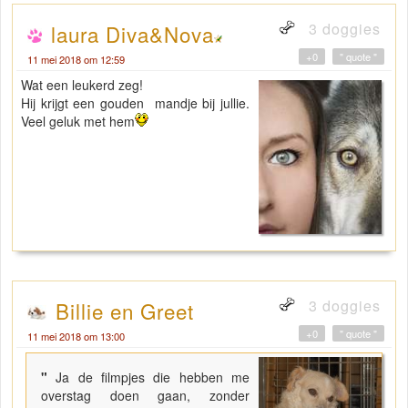
3 doggies
laura Diva&Nova
+0
" quote "
11 mei 2018 om 12:59
Wat een leukerd zeg!
Hij krijgt een gouden mandje bij jullie.
Veel geluk met hem
3 doggies
Billie en Greet
+0
" quote "
11 mei 2018 om 13:00
"
Ja de filmpjes die hebben me
overstag doen gaan, zonder