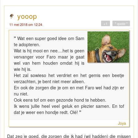
yooop
+1
" quote "
11 mei 2018 om 12:24
"
Wat een super goed idee om Sam
te adopteren.
Wat is hij mooi en nee....het is geen
vervanger voor Faro maar je gaat
wel van hem houden omdat hij is
wie hij is.
Het zal sowieso het verdriet en het gemis een beetje
verzachten, je bent niet meer alleen.
En ook de zorgen die je om en met Faro wel had zijn er
nu niet.
Ook eens tof om een gezonde hond te hebben.
Ik wens jullie heel veel geluk en plezier samen. En tof
dat je weer een hondje redt. Olé!
"
Joya
Dat zeg je goed, die zorgen die ik had (wij hadden) die missen