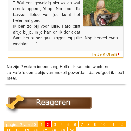
"
Wat een geweldig nieuws en wat
een knapperd, Yoop! Nou met die
bakken liefde van jou komt het
helemaal goed
Ik ben zo blij voor jullie, Faro blijft
altijd bij je, in je hart en ik denk dat
Sam het super gaat krijgen bij jullie. Nog heeeel even
wachten....
"
Hettie & Charlii
Nu zijn 2 weken ineens lang Hettie, ik kan niet wachten.
Ja Faro is een stukje van mezelf geworden, dat vergeet ik nooit
meer.
pagina 2 van 20
1
2
3
4
5
6
7
8
9
10
11
12
13
14
15
16
17
18
19
20