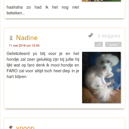
haahaha zo had ik het nog niet
bekeken..
3 doggies
Nadine
+0
" quote "
11 mei 2018 om 12:40
Gefeliciteerd yo blij voor je en het
hondje zal zeer gelukkig zijn bij jullie hij
lijkt wat op faro denk ik mooi hondje en
FARO zal voor altijd toch heel diep in je
hart blijven
yooop