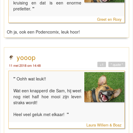
kruising en dat is een enorme
pretletter.
"
Greet en Roxy
Oh ja, ook een Podencomix, leuk hoor!
yooop
+1
" quote "
11 mei 2018 om 14:48
"
Oohh wat leuk!!
Wat een knapperd die Sam, hij weet
nog niet half hoe mooi zijn leven
straks wordt!
Heel veel geluk met elkaar!
"
Laura Willem & Boaz