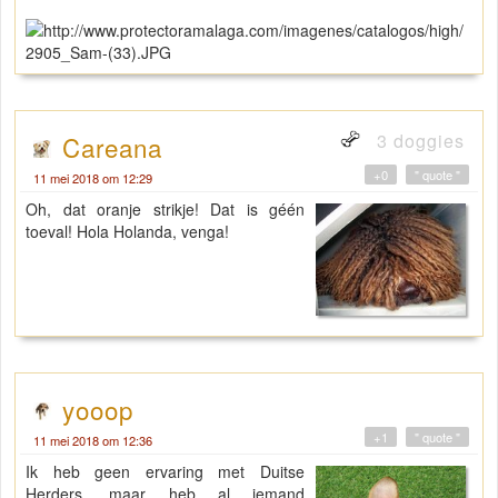
3 doggies
Careana
+0
" quote "
11 mei 2018 om 12:29
Oh, dat oranje strikje! Dat is géén
toeval! Hola Holanda, venga!
yooop
+1
" quote "
11 mei 2018 om 12:36
Ik heb geen ervaring met Duitse
Herders, maar heb al iemand