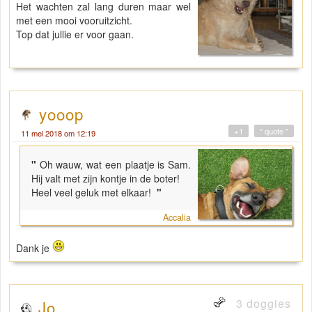
Het wachten zal lang duren maar wel
met een mooi vooruitzicht.
Top dat jullie er voor gaan.
yooop
+1
" quote "
11 mei 2018 om 12:19
"
Oh wauw, wat een plaatje is Sam.
Hij valt met zijn kontje in de boter!
Heel veel geluk met elkaar!
"
Accalia
Dank je
3 doggies
Jo