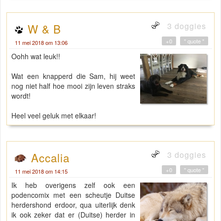
3 doggies
W & B
+0
" quote "
11 mei 2018 om 13:06
Oohh wat leuk!!
Wat een knapperd die Sam, hij weet
nog niet half hoe mooi zijn leven straks
wordt!
Heel veel geluk met elkaar!
3 doggies
Accalia
+0
" quote "
11 mei 2018 om 14:15
Ik heb overigens zelf ook een
podencomix met een scheutje Duitse
herdershond erdoor, qua uiterlijk denk
ik ook zeker dat er (Duitse) herder in