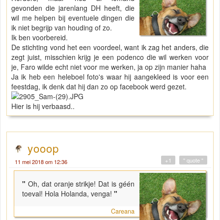
gevonden die jarenlang DH heeft, die
wil me helpen bij eventuele dingen die
ik niet begrijp van houding of zo.
Ik ben voorbereid.
De stichting vond het een voordeel, want ik zag het anders, die
zegt juist, misschien krijg je een podenco die wil werken voor
je, Faro wilde echt niet voor me werken, ja op zijn manier haha
Ja ik heb een heleboel foto's waar hij aangekleed is voor een
feestdag, ik denk dat hij dan zo op facebook werd gezet.
Hier is hij verbaasd..
yooop
+1
" quote "
11 mei 2018 om 12:36
"
Oh, dat oranje strikje! Dat is géén
toeval! Hola Holanda, venga!
"
Careana