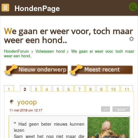
HondenPage
We gaan er weer voor, toch maar
weer een hond..
HondenForum
>
Volwassen hond
>
We gaan er weer voor, toch maar
weer een hond..
1
2
3
4
5
6
7
8
9
10
11
12
13
14
15
16
17
18
> 20
yooop
+1
" quote "
11 mei 2018 om 12:17
"
Had geen beter nieuws kunnen
lezen
Sam weet het nog niet maar die