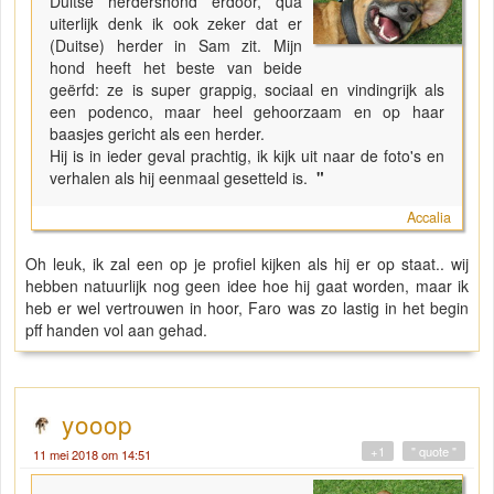
Duitse herdershond erdoor, qua
uiterlijk denk ik ook zeker dat er
(Duitse) herder in Sam zit. Mijn
hond heeft het beste van beide
geërfd: ze is super grappig, sociaal en vindingrijk als
een podenco, maar heel gehoorzaam en op haar
baasjes gericht als een herder.
Hij is in ieder geval prachtig, ik kijk uit naar de foto's en
verhalen als hij eenmaal gesetteld is.
"
Accalia
Oh leuk, ik zal een op je profiel kijken als hij er op staat.. wij
hebben natuurlijk nog geen idee hoe hij gaat worden, maar ik
heb er wel vertrouwen in hoor, Faro was zo lastig in het begin
pff handen vol aan gehad.
yooop
+1
" quote "
11 mei 2018 om 14:51