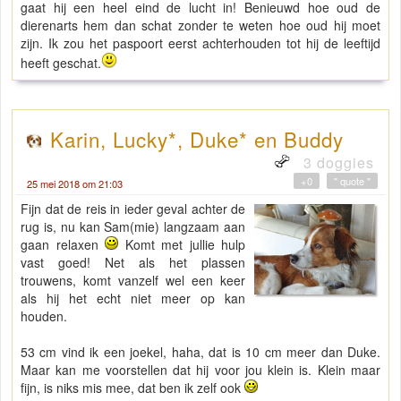
gaat hij een heel eind de lucht in! Benieuwd hoe oud de
dierenarts hem dan schat zonder te weten hoe oud hij moet
zijn. Ik zou het paspoort eerst achterhouden tot hij de leeftijd
heeft geschat.
Karin, Lucky*, Duke* en Buddy
3 doggies
+0
" quote "
25 mei 2018 om 21:03
Fijn dat de reis in ieder geval achter de
rug is, nu kan Sam(mie) langzaam aan
gaan relaxen
Komt met jullie hulp
vast goed! Net als het plassen
trouwens, komt vanzelf wel een keer
als hij het echt niet meer op kan
houden.
53 cm vind ik een joekel, haha, dat is 10 cm meer dan Duke.
Maar kan me voorstellen dat hij voor jou klein is. Klein maar
fijn, is niks mis mee, dat ben ik zelf ook