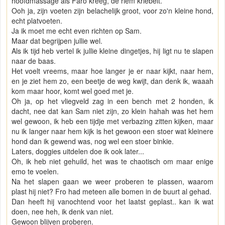
hoofdmassage als Faro kreeg, de riem kriebelt.
Ooh ja, zijn voeten zijn belachelijk groot, voor zo'n kleine hond,
echt platvoeten.
Ja ik moet me echt even richten op Sam.
Maar dat begrijpen jullie wel.
Als ik tijd heb vertel ik jullie kleine dingetjes, hij ligt nu te slapen
naar de baas.
Het voelt vreems, maar hoe langer je er naar kijkt, naar hem,
en je ziet hem zo, een beetje de weg kwijt, dan denk ik, waaah
kom maar hoor, komt wel goed met je.
Oh ja, op het vliegveld zag in een bench met 2 honden, ik
dacht, nee dat kan Sam niet zijn, zo klein hahah was het hem
wel gewoon, ik heb een tijdje met verbazing zitten kijken, maar
nu ik langer naar hem kijk is het gewoon een stoer wat kleinere
hond dan ik gewend was, nog wel een stoer binkie.
Laters, doggies uitdelen doe ik ook later...
Oh, ik heb niet gehuild, het was te chaotisch om maar enige
emo te voelen.
Na het slapen gaan we weer proberen te plassen, waarom
plast hij niet? Fro had meteen alle bomen in de buurt al gehad.
Dan heeft hij vanochtend voor het laatst geplast.. kan ik wat
doen, nee heh, ik denk van niet.
Gewoon blijven proberen.