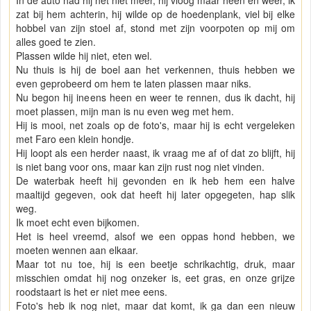
In de auto had hij het niet meer, hij vloog maar heen en weer, ik
zat bij hem achterin, hij wilde op de hoedenplank, viel bij elke
hobbel van zijn stoel af, stond met zijn voorpoten op mij om
alles goed te zien.
Plassen wilde hij niet, eten wel.
Nu thuis is hij de boel aan het verkennen, thuis hebben we
even geprobeerd om hem te laten plassen maar niks.
Nu begon hij ineens heen en weer te rennen, dus ik dacht, hij
moet plassen, mijn man is nu even weg met hem.
Hij is mooi, net zoals op de foto's, maar hij is echt vergeleken
met Faro een klein hondje.
Hij loopt als een herder naast, ik vraag me af of dat zo blijft, hij
is niet bang voor ons, maar kan zijn rust nog niet vinden.
De waterbak heeft hij gevonden en ik heb hem een halve
maaltijd gegeven, ook dat heeft hij later opgegeten, hap slik
weg.
Ik moet echt even bijkomen.
Het is heel vreemd, alsof we een oppas hond hebben, we
moeten wennen aan elkaar.
Maar tot nu toe, hij is een beetje schrikachtig, druk, maar
misschien omdat hij nog onzeker is, eet gras, en onze grijze
roodstaart is het er niet mee eens.
Foto's heb ik nog niet, maar dat komt, ik ga dan een nieuw