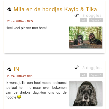
Mila en de hondjes Kaylo & Tika
3 doggies
+0
" quote "
25 mei 2018 om 18:24
Heel veel plezier met hem!
3 doggies
IN
+0
" quote "
25 mei 2018 om 19:25
Ik wens jullie een heel mooie toekomst
toe,laat hem nu maar even bekomen
van de drukke dag.Hou ons op de
hoogte