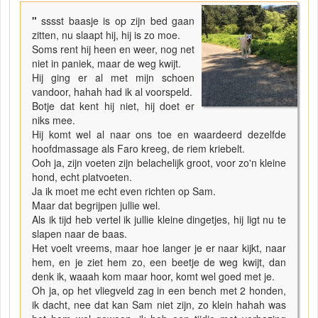
"
sssst baasje is op zijn bed gaan
zitten, nu slaapt hij, hij is zo moe.
Soms rent hij heen en weer, nog net
niet in paniek, maar de weg kwijt.
Hij ging er al met mijn schoen
vandoor, hahah had ik al voorspeld.
Botje dat kent hij niet, hij doet er
niks mee.
Hij komt wel al naar ons toe en waardeerd dezelfde
hoofdmassage als Faro kreeg, de riem kriebelt.
Ooh ja, zijn voeten zijn belachelijk groot, voor zo'n kleine
hond, echt platvoeten.
Ja ik moet me echt even richten op Sam.
Maar dat begrijpen jullie wel.
Als ik tijd heb vertel ik jullie kleine dingetjes, hij ligt nu te
slapen naar de baas.
Het voelt vreems, maar hoe langer je er naar kijkt, naar
hem, en je ziet hem zo, een beetje de weg kwijt, dan
denk ik, waaah kom maar hoor, komt wel goed met je.
Oh ja, op het vliegveld zag in een bench met 2 honden,
ik dacht, nee dat kan Sam niet zijn, zo klein hahah was