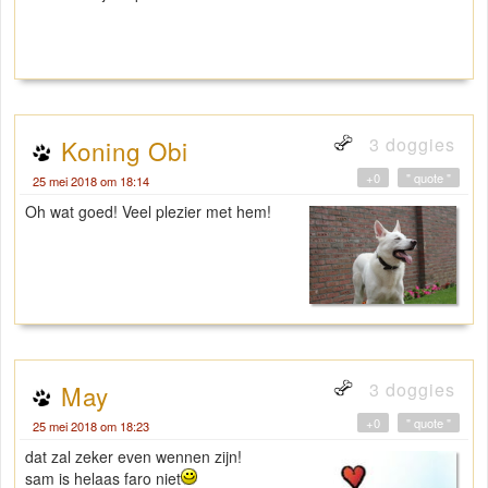
3 doggies
Koning Obi
+0
" quote "
25 mei 2018 om 18:14
Oh wat goed! Veel plezier met hem!
3 doggies
May
+0
" quote "
25 mei 2018 om 18:23
dat zal zeker even wennen zijn!
sam is helaas faro niet