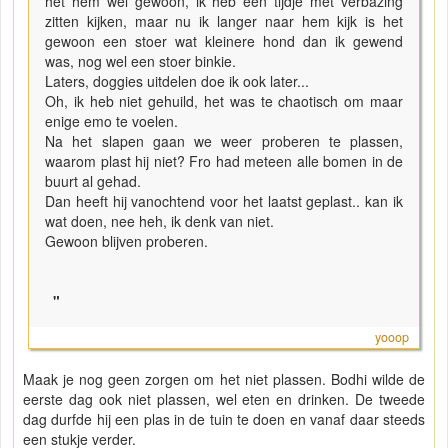
het hem wel gewoon, ik heb een tijdje met verbazing
zitten kijken, maar nu ik langer naar hem kijk is het
gewoon een stoer wat kleinere hond dan ik gewend
was, nog wel een stoer binkie.
Laters, doggies uitdelen doe ik ook later...
Oh, ik heb niet gehuild, het was te chaotisch om maar
enige emo te voelen.
Na het slapen gaan we weer proberen te plassen,
waarom plast hij niet? Fro had meteen alle bomen in de
buurt al gehad.
Dan heeft hij vanochtend voor het laatst geplast.. kan ik
wat doen, nee heh, ik denk van niet.
Gewoon blijven proberen.
"
yooop
Maak je nog geen zorgen om het niet plassen. Bodhi wilde de
eerste dag ook niet plassen, wel eten en drinken. De tweede
dag durfde hij een plas in de tuin te doen en vanaf daar steeds
een stukje verder.