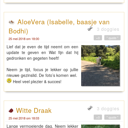
AloeVera (Isabelle, baasje van
3 doggies
Bodhi)
+0
" quote "
25 mei 2018 om 18:00
Lief dat je even de tijd neemt om een
update te geven en Wat fijn dat hij
gedronken en gegeten heeft!
Neem je tijd, focus je lekker op jullie
nieuwe gezinslid. De foto’s komen wel.
Heel veel plezier & succes!
3 doggies
Witte Draak
+0
" quote "
25 mei 2018 om 18:03
Lange vermoeiende dag. Neem lekker