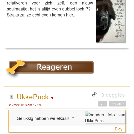
relativeren voor zich zelf, een nieuw
soulmaatje, het is altijd even dubbel toch ??
Straks zal ze echt even komen hier...
3 doggies
UkkePuck
+0
" quote "
25 mei 2018 om 17:29
"
Gelukkig hebben we elkaar!
"
Didy