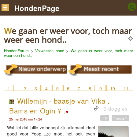
HondenPage
We gaan er weer voor, toch maar
weer een hond..
HondenForum
>
Volwassen hond
>
We gaan er weer voor, toch maar
weer een hond..
1
2
3
4
5
6
7
8
9
10
11
12
13
14
15
16
17
18
> 20
Willemijn - baasje van Vika .
3 doggies
Bams en Ogin ¥ .
+0
" quote "
25 mei 2018 om 17:24
Wat lief dat jullie zo behept zijn allemaal, doet
goed voor Yoop....ze moet het ook even