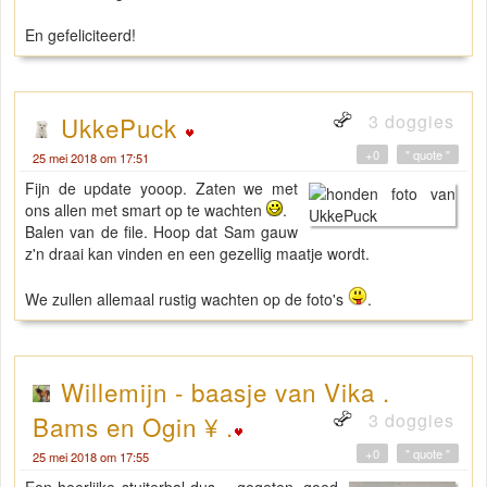
En gefeliciteerd!
3 doggies
UkkePuck
+0
" quote "
25 mei 2018 om 17:51
Fijn de update yooop. Zaten we met
ons allen met smart op te wachten
.
Balen van de file. Hoop dat Sam gauw
z'n draai kan vinden en een gezellig maatje wordt.
We zullen allemaal rustig wachten op de foto's
.
Willemijn - baasje van Vika .
3 doggies
Bams en Ogin ¥ .
+0
" quote "
25 mei 2018 om 17:55
Een heerlijke stuiterbal dus.....gegeten, goed