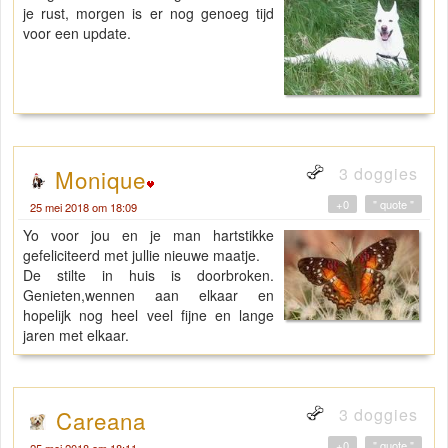
je rust, morgen is er nog genoeg tijd
voor een update.
3 doggies
Monique
+0
" quote "
25 mei 2018 om 18:09
Yo voor jou en je man hartstikke
gefeliciteerd met jullie nieuwe maatje.
De stilte in huis is doorbroken.
Genieten,wennen aan elkaar en
hopelijk nog heel veel fijne en lange
jaren met elkaar.
3 doggies
Careana
+0
" quote "