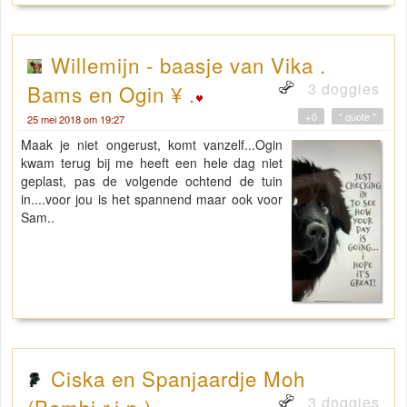
Willemijn - baasje van Vika .
3 doggies
Bams en Ogin ¥ .
+0
" quote "
25 mei 2018 om 19:27
Maak je niet ongerust, komt vanzelf...Ogin
kwam terug bij me heeft een hele dag niet
geplast, pas de volgende ochtend de tuin
in....voor jou is het spannend maar ook voor
Sam..
Ciska en Spanjaardje Moh
3 doggies