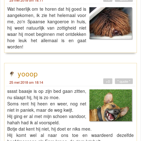
25 mei 2018 om 18:11
Wat heerlijk om te horen dat hij goed is
aangekomen, ik zie het helemaal voor
me, zo'n Spaanse kangoeroe in huis,
hij weet natuurlijk van zottigheid niet
waar hij moet beginnen met ontdekken
hoe leuk het allemaal is en gaat
worden!
yooop
+0
" quote "
25 mei 2018 om 18:14
sssst baasje is op zijn bed gaan zitten,
nu slaapt hij, hij is zo moe.
Soms rent hij heen en weer, nog net
niet in paniek, maar de weg kwijt.
Hij ging er al met mijn schoen vandoor,
hahah had ik al voorspeld.
Botje dat kent hij niet, hij doet er niks mee.
Hij komt wel al naar ons toe en waardeerd dezelfde