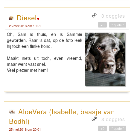
3 doggies
Diesel
+0
" quote "
25 mei 2018 om 19:51
Oh, Sam is thuis, en is Sammie
geworden. Raar is dat, op de foto leek
hij toch een flinke hond.
Maakt niets uit toch, even vreemd,
maar went vast snel.
Veel plezier met hem!
AloeVera (Isabelle, baasje van
3 doggies
Bodhi)
+0
" quote "
25 mei 2018 om 20:01