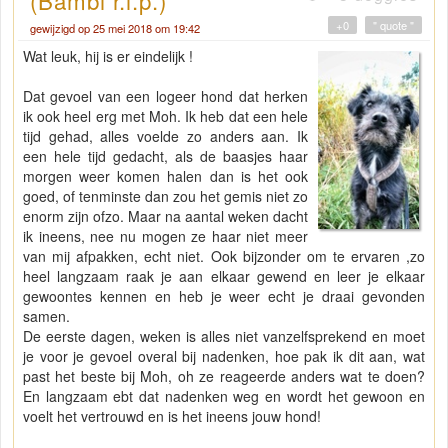
(Bambi r.i.p.)
+0
" quote "
gewijzigd op 25 mei 2018 om 19:42
Wat leuk, hij is er eindelijk !
Dat gevoel van een logeer hond dat herken
ik ook heel erg met Moh. Ik heb dat een hele
tijd gehad, alles voelde zo anders aan. Ik
een hele tijd gedacht, als de baasjes haar
morgen weer komen halen dan is het ook
goed, of tenminste dan zou het gemis niet zo
enorm zijn ofzo. Maar na aantal weken dacht
ik ineens, nee nu mogen ze haar niet meer
van mij afpakken, echt niet. Ook bijzonder om te ervaren ,zo
heel langzaam raak je aan elkaar gewend en leer je elkaar
gewoontes kennen en heb je weer echt je draai gevonden
samen.
De eerste dagen, weken is alles niet vanzelfsprekend en moet
je voor je gevoel overal bij nadenken, hoe pak ik dit aan, wat
past het beste bij Moh, oh ze reageerde anders wat te doen?
En langzaam ebt dat nadenken weg en wordt het gewoon en
voelt het vertrouwd en is het ineens jouw hond!