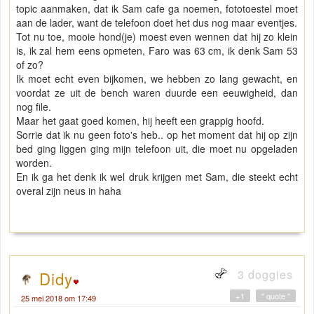
topic aanmaken, dat ik Sam cafe ga noemen, fototoestel moet
aan de lader, want de telefoon doet het dus nog maar eventjes.
Tot nu toe, mooie hond(je) moest even wennen dat hij zo klein
is, ik zal hem eens opmeten, Faro was 63 cm, ik denk Sam 53
of zo?
Ik moet echt even bijkomen, we hebben zo lang gewacht, en
voordat ze uit de bench waren duurde een eeuwigheid, dan
nog file.
Maar het gaat goed komen, hij heeft een grappig hoofd.
Sorrie dat ik nu geen foto's heb.. op het moment dat hij op zijn
bed ging liggen ging mijn telefoon uit, die moet nu opgeladen
worden.
En ik ga het denk ik wel druk krijgen met Sam, die steekt echt
overal zijn neus in haha
3 doggies
Didy
+1
" quote "
25 mei 2018 om 17:49