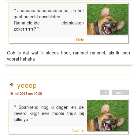
"
Jaaaaaaaaaaaaaaaaaaaa, Jo het
gaat nu echt opschieten.
Rammelende eierstokken
zekerrrrrrr?
"
Didy
Ooh is dat wat ik steeds hoor, rammel rammel, als ik loop
vooral hahaha
yooop
+0
" quote "
19 mei 2018 om 10:08
"
Spannend nog 6 dagen en de
lieverd krijgt een mooie thuis bij
jullie yo
"
Nadine