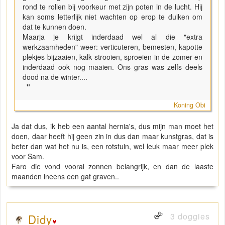
rond te rollen bij voorkeur met zijn poten in de lucht. Hij
kan soms letterlijk niet wachten op erop te duiken om
dat te kunnen doen.
Maarja je krijgt inderdaad wel al die "extra
werkzaamheden" weer: verticuteren, bemesten, kapotte
plekjes bijzaaien, kalk strooien, sproeien in de zomer en
inderdaad ook nog maaien. Ons gras was zelfs deels
dood na de winter....
"
Koning Obi
Ja dat dus, ik heb een aantal hernia's, dus mijn man moet het
doen, daar heeft hij geen zin in dus dan maar kunstgras, dat is
beter dan wat het nu is, een rotstuin, wel leuk maar meer plek
voor Sam.
Faro die vond vooral zonnen belangrijk, en dan de laaste
maanden ineens een gat graven..
3 doggies
Didy