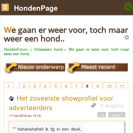
HondenPage
We gaan er weer voor, toch maar
weer een hond..
HondenForum
>
Volwassen hond
>
We gaan er weer voor, toch maar
weer een hond..
1
2
3
4
5
6
7
8
9
10
11
12
13
14
15
16
17
18
> 20
Het zoveelste showprofiel voor
3 doggies
adverteerders
+0
" quote "
17 mei 2018 om 14:15
"
hahahahahah ik lig in een deuk,