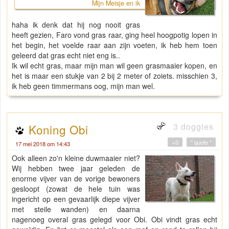
Mijn Meisje en ik
haha ik denk dat hij nog nooit gras
heeft gezien, Faro vond gras raar, ging heel hoogpotig lopen in
het begin, het voelde raar aan zijn voeten, ik heb hem toen
geleerd dat gras echt niet eng is..
Ik wil echt gras, maar mijn man wil geen grasmaaier kopen, en
het is maar een stukje van 2 bij 2 meter of zoiets. misschien 3,
ik heb geen timmermans oog, mijn man wel.
3 doggies
Koning Obi
+0
" quote "
17 mei 2018 om 14:43
Ook alleen zo'n kleine duwmaaier niet?
Wij hebben twee jaar geleden de
enorme vijver van de vorige bewoners
gesloopt (zowat de hele tuin was
ingericht op een gevaarlijk diepe vijver
met steile wanden) en daarna
nagenoeg overal gras gelegd voor Obi. Obi vindt gras echt