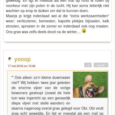
geweldig. En ligt er meestal als een maf op rond te rollen bij
voorkeur met zijn poten in de lucht. Hij kan soms letterlijk niet
wachten op erop te duiken om dat te kunnen doen.
Maarja je krijgt inderdaad wel al die "extra werkzaamheden"
weer: verticuteren, bemesten, kapotte plekjes bijzaaien, kalk
strooien, sproeien in de zomer en inderdaad ook nog maaien.
Ons gras was zelfs deels dood na de winter....
yooop
+0
" quote "
17 mei 2018 om 15:48
"
Ook alleen zo'n kleine duwmaaier
niet? Wij hebben twee jaar geleden
de enorme vijver van de vorige
bewoners gesloopt (zowat de hele
tuin was ingericht op een gevaarlijk
diepe vijver met steile wanden) en
daarna nagenoeg overal gras gelegd voor Obi. Obi vindt
gras echt geweldig. En ligt er meestal als een maf op