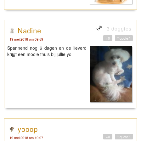
3 doggies
Nadine
+0
" quote "
19 mei 2018 om 09:59
Spannend nog 6 dagen en de lieverd
krijgt een mooie thuis bij jullie yo
yooop
+0
" quote "
19 mei 2018 om 10:07