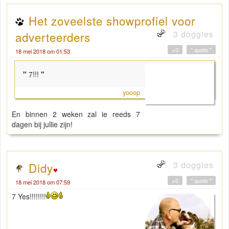
Het zoveelste showprofiel voor
3 doggies
adverteerders
+0
" quote "
18 mei 2018 om 01:53
"
7!!!
"
yooop
En binnen 2 weken zal ie reeds 7
dagen bij jullie zijn!
3 doggies
Didy
+0
" quote "
18 mei 2018 om 07:59
7 Yes!!!!!!!!