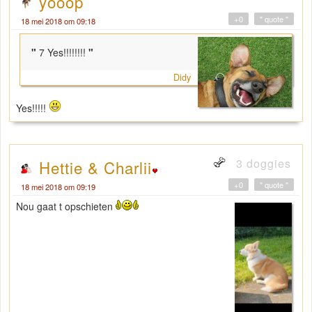
yooop
+0
" quote "
18 mei 2018 om 09:18
"
7 Yes!!!!!!!!
"
Didy
Yes!!!!!
3 doggies
Hettie & Charlii
+0
" quote "
18 mei 2018 om 09:19
Nou gaat t opschieten