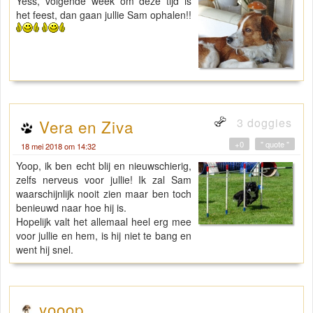
Yess, volgende week om deze tijd is
het feest, dan gaan jullie Sam ophalen!!
3 doggies
Vera en Ziva
+0
" quote "
18 mei 2018 om 14:32
Yoop, ik ben echt blij en nieuwschierig,
zelfs nerveus voor jullie! Ik zal Sam
waarschijnlijk nooit zien maar ben toch
benieuwd naar hoe hij is.
Hopelijk valt het allemaal heel erg mee
voor jullie en hem, is hij niet te bang en
went hij snel.
yooop