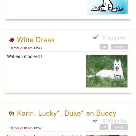
3 doggies
Witte Draak
+0
" quote "
18 mei 2018 om 13:43
Wat een mooierd !
Karin, Lucky*, Duke* en Buddy
3 doggies
+0
" quote "
18 mei 2018 om 13:57