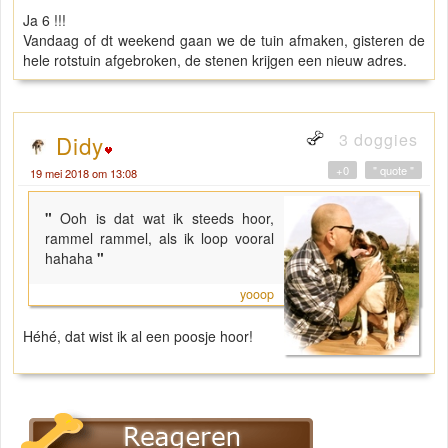
Ja 6 !!!
Vandaag of dt weekend gaan we de tuin afmaken, gisteren de
hele rotstuin afgebroken, de stenen krijgen een nieuw adres.
3 doggies
Didy
+0
" quote "
19 mei 2018 om 13:08
"
Ooh is dat wat ik steeds hoor,
rammel rammel, als ik loop vooral
hahaha
"
yooop
Héhé, dat wist ik al een poosje hoor!