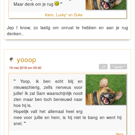
Maar denk om je rug
"
Karin, Lucky* en Duke
Jep I know, zo lastig om onrust te hebben en aan je rug
denken..
yooop
+0
" quote "
19 mei 2018 om 00:40
"
Yoop, ik ben echt blij en
nieuwschierig, zelfs nerveus voor
jullie! Ik zal Sam waarschijnlijk nooit
zien maar ben toch benieuwd naar
hoe hij is.
Hopelijk valt het allemaal heel erg
mee voor jullie en hem, is hij niet te bang en went hij
snel.
"
Vera