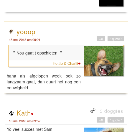
yooop
+0
" quote "
18 mei 2018 om 09:21
"
Nou gaat t opschieten
"
Hettie & Charlii
haha als afgelopen week ook zo
langzaam gaat, dan duurt het nog een
eeuwigheid.
3 doggies
Kath
+0
" quote "
18 mei 2018 om 09:52
Yo veel succes met Sam!