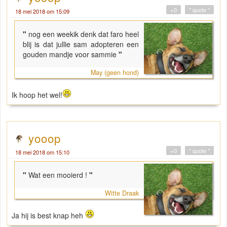
+0
" quote "
18 mei 2018 om 15:09
"
nog een weekik denk dat faro heel
blij is dat jullie sam adopteren een
gouden mandje voor sammie
"
May (geen hond)
Ik hoop het wel!
yooop
+0
" quote "
18 mei 2018 om 15:10
"
Wat een mooierd !
"
Witte Draak
Ja hij is best knap heh