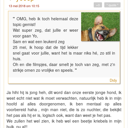
+0
" quote "
13 mei 2018 om 10:15
"
OMG, heb ik toch helemaal deze
topic gemist!
Wat super zeg, dat jullie er weer
voor gaan Yo,
Sam en wat een leukerd zeg
25 mei, ik hoop dat de tijd lekker
snel gaat voor jullie, want het is maar niks hé, zo stil in
huis.
Oh en die filmpjes, daar smelt je toch van zeg, met z'n
strikje omen zo vrolijke en speels.
"
Didy
Ja hihi hij is jong heh, dit word dan onze eerste jonge hond, ik
weet echt niet wat ik moet verwachten, natuurlijk heb ik in mijn
hoofd al alles doorgenomen, ik ben mentaal op alles
voorbereid haha , mijn man niet, die is zo nuchter, die bekijkt
het pas als hij er is, logisch ook, want dan weet je het pas.
We zullen het wel zien, ik heb wel een beetje kriebels in mijn
buik, nu al!!