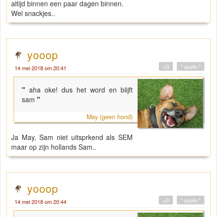
altijd binnen een paar dagen binnen.
Wel snackjes..
yooop
+0
" quote "
14 mei 2018 om 20:41
"
aha oke! dus het word en blijft
sam
"
May (geen hond)
Ja May, Sam niet uitsprkend als SEM
maar op zijn hollands Sam..
yooop
+0
" quote "
14 mei 2018 om 20:44