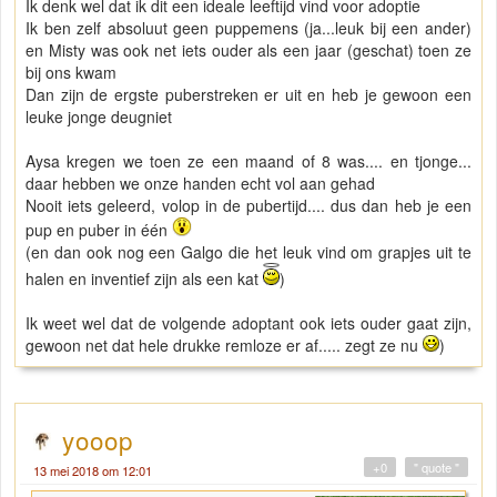
Ik denk wel dat ik dit een ideale leeftijd vind voor adoptie
Ik ben zelf absoluut geen puppemens (ja...leuk bij een ander)
en Misty was ook net iets ouder als een jaar (geschat) toen ze
bij ons kwam
Dan zijn de ergste puberstreken er uit en heb je gewoon een
leuke jonge deugniet
Aysa kregen we toen ze een maand of 8 was.... en tjonge...
daar hebben we onze handen echt vol aan gehad
Nooit iets geleerd, volop in de pubertijd.... dus dan heb je een
pup en puber in één
(en dan ook nog een Galgo die het leuk vind om grapjes uit te
halen en inventief zijn als een kat
)
Ik weet wel dat de volgende adoptant ook iets ouder gaat zijn,
gewoon net dat hele drukke remloze er af..... zegt ze nu
)
yooop
+0
" quote "
13 mei 2018 om 12:01