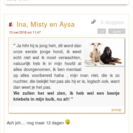
3 doggies
Ina, Misty en Aysa
+0
" quote "
13 mei 2018 om 11:47
"
Ja hihi hij is jong heh, dit word dan
onze eerste jonge hond, ik weet
echt niet wat ik moet verwachten,
natuurlijk heb ik in mijn hoofd al
alles doorgenomen, ik ben mentaal
op alles voorbereid haha , mijn man niet, die is zo
nuchter, die bekijkt het pas als hij er is, logisch ook, want
dan weet je het pas.
We zullen het wel zien, ik heb wel een beetje
kriebels in mijn buik, nu al!! "
yooop
Ach joh.... nog maar 12 dagen