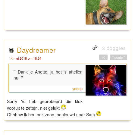
3 doggies
Daydreamer
+0
" quote "
14 mei 2018 om 18:34
"
Dank je Anette, ja het is aftellen
nu.
"
yooop
Sorry Yo heb geprobeerd die klok
vooruit te zetten, niet gelukt
Ohhhhw ik ben ook zooo benieuwd naar Sam