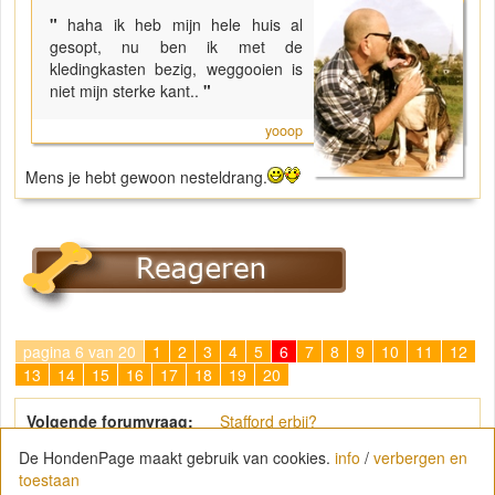
"
haha ik heb mijn hele huis al
gesopt, nu ben ik met de
kledingkasten bezig, weggooien is
niet mijn sterke kant..
"
yooop
Mens je hebt gewoon nesteldrang.
pagina 6 van 20
1
2
3
4
5
6
7
8
9
10
11
12
13
14
15
16
17
18
19
20
Volgende forumvraag:
Stafford erbij?
De HondenPage maakt gebruik van cookies.
info
/
verbergen en
toestaan