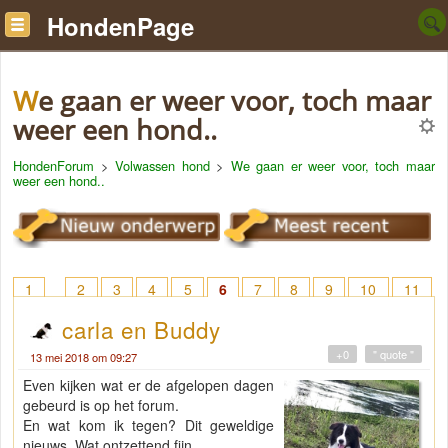
HondenPage
We gaan er weer voor, toch maar
weer een hond..
HondenForum
>
Volwassen hond
>
We gaan er weer voor, toch maar
weer een hond..
1
2
3
4
5
6
7
8
9
10
11
12
13
14
15
16
17
18
> 20
carla en Buddy
+0
" quote "
13 mei 2018 om 09:27
Even kijken wat er de afgelopen dagen
gebeurd is op het forum.
En wat kom ik tegen? Dit geweldige
nieuws. Wat ontzettend fijn