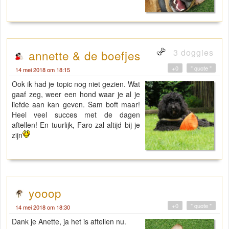
3 doggies
annette & de boefjes
+0
" quote "
14 mei 2018 om 18:15
Ook ik had je topic nog niet gezien. Wat
gaaf zeg, weer een hond waar je al je
liefde aan kan geven. Sam boft maar!
Heel veel succes met de dagen
aftellen! En tuurlijk, Faro zal altijd bij je
zijn
yooop
+0
" quote "
14 mei 2018 om 18:30
Dank je Anette, ja het is aftellen nu.