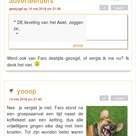
+0
" quote "
gewijzigd op 14 mei 2018 om 21:06
"
DE lieveling van het Asiel, zeggen
ze..
"
yooop
Werd ook van Faro destijds gezegd, of vergis ik me nu? Ik
denk het niet.
yooop
+0
" quote "
14 mei 2018 om 21:40
Nee je vergist je niet, Faro stond na
een groepsaanval een tijd naast de
koffiekeet aan een ketting, dus alle
vrijwilligers gingen elke dag met hem
kroelen. Tot zijn wonden beter waren