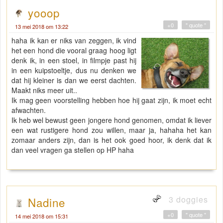
yooop
+0
" quote "
13 mei 2018 om 13:22
haha ik kan er niks van zeggen, ik vind
het een hond die vooral graag hoog ligt
denk ik, in een stoel, in filmpje past hij
in een kuipstoeltje, dus nu denken we
dat hij kleiner is dan we eerst dachten.
Maakt niks meer uit..
Ik mag geen voorstelling hebben hoe hij gaat zijn, ik moet echt
afwachten.
Ik heb wel bewust geen jongere hond genomen, omdat ik liever
een wat rustigere hond zou willen, maar ja, hahaha het kan
zomaar anders zijn, dan is het ook goed hoor, ik denk dat ik
dan veel vragen ga stellen op HP haha
3 doggies
Nadine
+0
" quote "
14 mei 2018 om 15:31