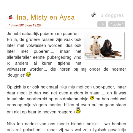
3 doggies
Ina, Misty en Aysa
+0
" quote "
13 mei 2018 om 12:28
Je hebt natuurlijk puberen en puberen
En ja, de grotere rassen zijn vaak ook
later met volwassen worden, dus ook
later met puberen.... maar het
alleralleraller eerste pubergedrag vind
ik anders al kuren tijdens het
volwassen worden... die horen bij mij onder de noemer
'deugniet'
Op zich is er ook helemaal niks mis met een uber-puber, maar
daar moet je dan wel net even anders in staan.... en ik was
totaal niet voorbereid op ons drakenmeisje
en heb echt wel
eens op mijn vingers moeten bijten of even buiten gaan staan
om niet op haar te hoeven reageren
Niks ten nadele van ons mooie blonde meisje.... we hebben
ons rot gelachen.... maar zij was wel zo'n typisch gevalletje