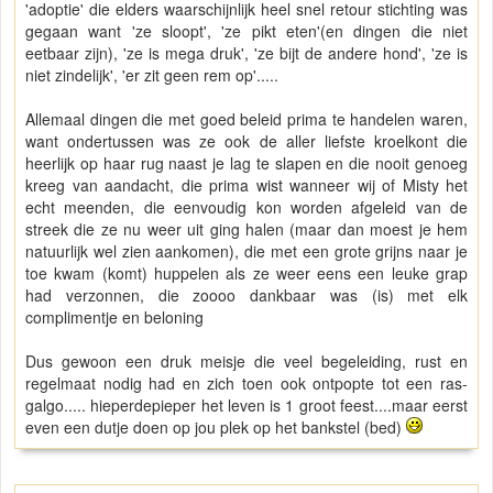
'adoptie' die elders waarschijnlijk heel snel retour stichting was
gegaan want 'ze sloopt', 'ze pikt eten'(en dingen die niet
eetbaar zijn), 'ze is mega druk', 'ze bijt de andere hond', 'ze is
niet zindelijk', 'er zit geen rem op'.....
Allemaal dingen die met goed beleid prima te handelen waren,
want ondertussen was ze ook de aller liefste kroelkont die
heerlijk op haar rug naast je lag te slapen en die nooit genoeg
kreeg van aandacht, die prima wist wanneer wij of Misty het
echt meenden, die eenvoudig kon worden afgeleid van de
streek die ze nu weer uit ging halen (maar dan moest je hem
natuurlijk wel zien aankomen), die met een grote grijns naar je
toe kwam (komt) huppelen als ze weer eens een leuke grap
had verzonnen, die zoooo dankbaar was (is) met elk
complimentje en beloning
Dus gewoon een druk meisje die veel begeleiding, rust en
regelmaat nodig had en zich toen ook ontpopte tot een ras-
galgo..... hieperdepieper het leven is 1 groot feest....maar eerst
even een dutje doen op jou plek op het bankstel (bed)