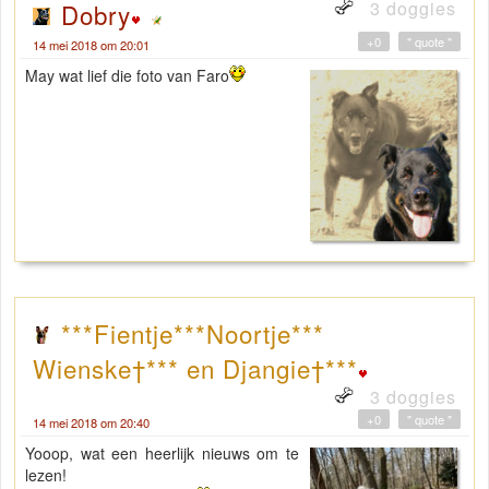
3 doggies
Dobry
+0
" quote "
14 mei 2018 om 20:01
May wat lief die foto van Faro
***Fientje***Noortje***
Wienske†*** en Djangie†***
3 doggies
+0
" quote "
14 mei 2018 om 20:40
Yooop, wat een heerlijk nieuws om te
lezen!