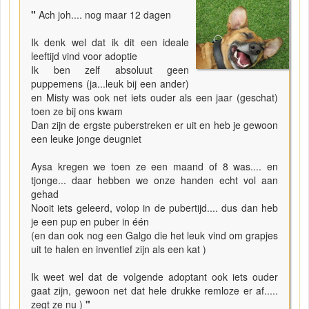
"
Ach joh.... nog maar 12 dagen
Ik denk wel dat ik dit een ideale
leeftijd vind voor adoptie
Ik ben zelf absoluut geen
puppemens (ja...leuk bij een ander)
en Misty was ook net iets ouder als een jaar (geschat)
toen ze bij ons kwam
Dan zijn de ergste puberstreken er uit en heb je gewoon
een leuke jonge deugniet
Aysa kregen we toen ze een maand of 8 was.... en
tjonge... daar hebben we onze handen echt vol aan
gehad
Nooit iets geleerd, volop in de pubertijd.... dus dan heb
je een pup en puber in één
(en dan ook nog een Galgo die het leuk vind om grapjes
uit te halen en inventief zijn als een kat )
Ik weet wel dat de volgende adoptant ook iets ouder
gaat zijn, gewoon net dat hele drukke remloze er af.....
zegt ze nu )
"