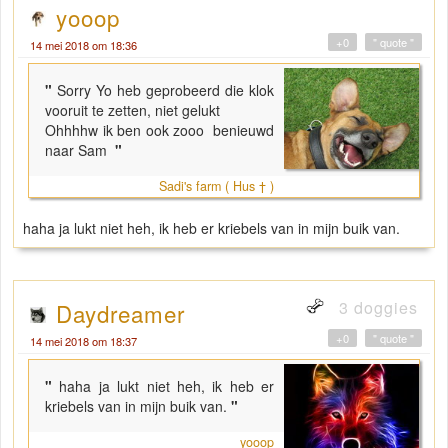
yooop
+0
" quote "
14 mei 2018 om 18:36
"
Sorry Yo heb geprobeerd die klok
vooruit te zetten, niet gelukt
Ohhhhw ik ben ook zooo benieuwd
naar Sam
"
Sadi's farm ( Hus † )
haha ja lukt niet heh, ik heb er kriebels van in mijn buik van.
3 doggies
Daydreamer
+0
" quote "
14 mei 2018 om 18:37
"
haha ja lukt niet heh, ik heb er
kriebels van in mijn buik van.
"
yooop