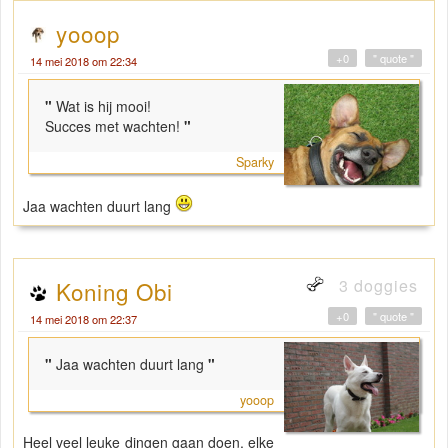
yooop
+0
" quote "
14 mei 2018 om 22:34
"
Wat is hij mooi!
Succes met wachten!
"
Sparky
Jaa wachten duurt lang
3 doggies
Koning Obi
+0
" quote "
14 mei 2018 om 22:37
"
Jaa wachten duurt lang
"
yooop
Heel veel leuke dingen gaan doen, elke