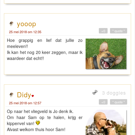
yooop
+0
" quote "
25 mei 2018 om 12:35
Hoe grappig en lief dat jullie zo
meeleven!!
Ik kan het nog 20 keer zeggen, maar ik
waardeer dat echt!!
3 doggies
Didy
+0
" quote "
25 mei 2018 om 12:57
Op naar het vliegveld is Jo denk ik.
Om haar Sam op te halen, krijg er
kippenvel van!
Alvast welkom thuis hoor Sam!