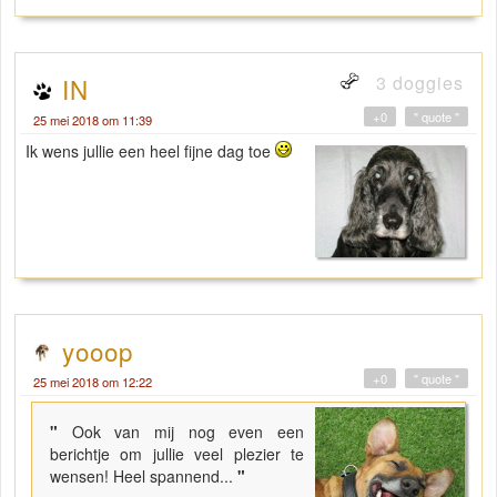
3 doggies
IN
+0
" quote "
25 mei 2018 om 11:39
Ik wens jullie een heel fijne dag toe
yooop
+0
" quote "
25 mei 2018 om 12:22
"
Ook van mij nog even een
berichtje om jullie veel plezier te
wensen! Heel spannend...
"