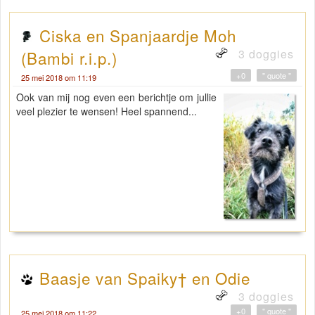
Ciska en Spanjaardje Moh
3 doggies
(Bambi r.i.p.)
+0
" quote "
25 mei 2018 om 11:19
Ook van mij nog even een berichtje om jullie
veel plezier te wensen! Heel spannend...
Baasje van Spaiky† en Odie
3 doggies
+0
" quote "
25 mei 2018 om 11:22