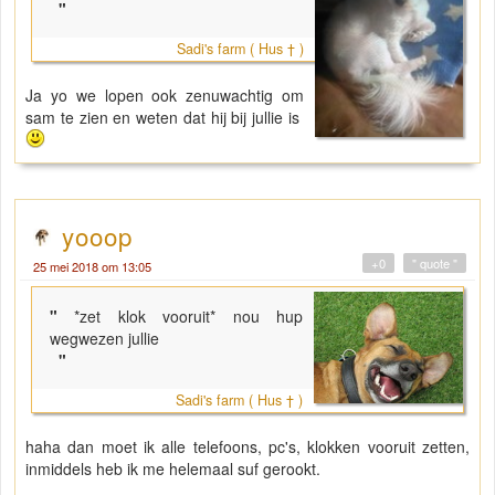
"
Sadi's farm ( Hus † )
Ja yo we lopen ook zenuwachtig om
sam te zien en weten dat hij bij jullie is
yooop
+0
" quote "
25 mei 2018 om 13:05
"
*zet klok vooruit* nou hup
wegwezen jullie
"
Sadi's farm ( Hus † )
haha dan moet ik alle telefoons, pc's, klokken vooruit zetten,
inmiddels heb ik me helemaal suf gerookt.