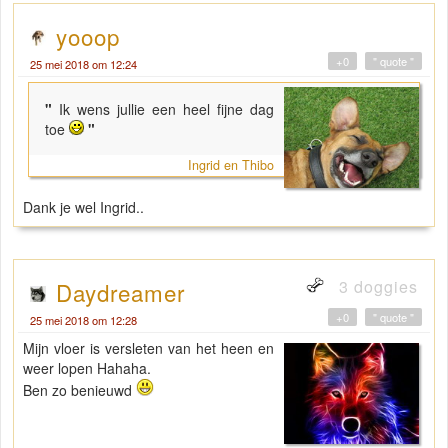
yooop
+0
" quote "
25 mei 2018 om 12:24
"
Ik wens jullie een heel fijne dag
toe
"
Ingrid en Thibo
Dank je wel Ingrid..
3 doggies
Daydreamer
+0
" quote "
25 mei 2018 om 12:28
Mijn vloer is versleten van het heen en
weer lopen Hahaha.
Ben zo benieuwd