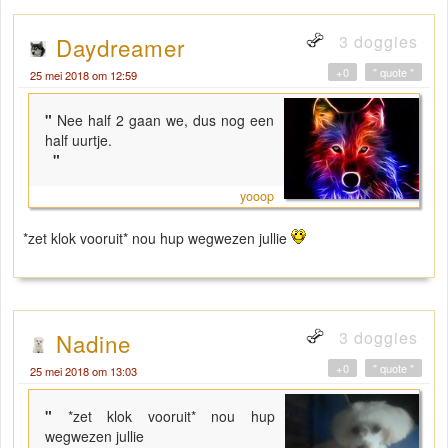
3 doggies
Daydreamer
+0
" quote "
25 mei 2018 om 12:59
"
Nee half 2 gaan we, dus nog een
half uurtje.
"
yooop
*zet klok vooruit* nou hup wegwezen jullie
3 doggies
Nadine
+0
" quote "
25 mei 2018 om 13:03
"
*zet klok vooruit* nou hup
wegwezen jullie