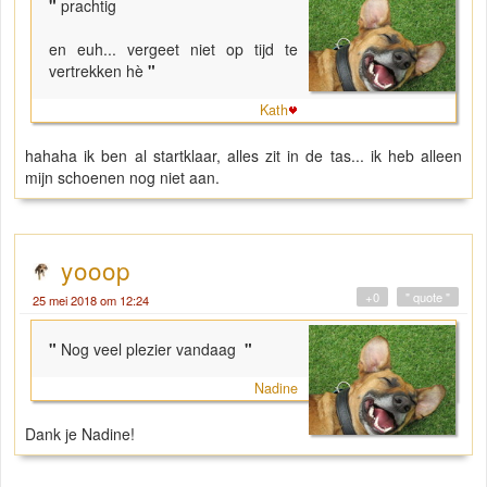
"
prachtig
en euh... vergeet niet op tijd te
vertrekken hè
"
Kath
hahaha ik ben al startklaar, alles zit in de tas... ik heb alleen
mijn schoenen nog niet aan.
yooop
+0
" quote "
25 mei 2018 om 12:24
"
Nog veel plezier vandaag
"
Nadine
Dank je Nadine!