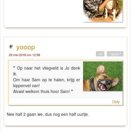
yooop
+0
" quote "
25 mei 2018 om 12:58
"
Op naar het vliegveld is Jo denk
ik.
Om haar Sam op te halen, krijg er
kippenvel van!
Alvast welkom thuis hoor Sam!
"
Didy
Nee half 2 gaan we, dus nog een half uurtje.