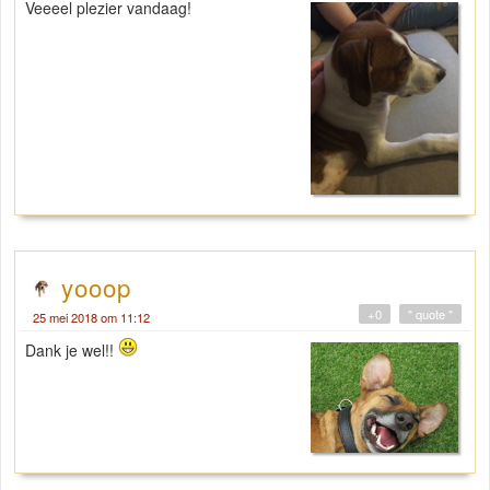
Veeeel plezier vandaag!
yooop
+0
" quote "
25 mei 2018 om 11:12
Dank je wel!!