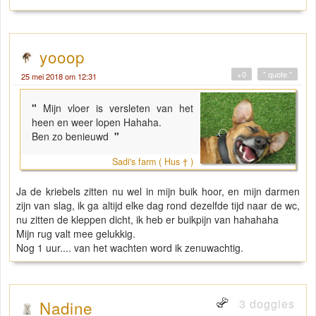
yooop
+0
" quote "
25 mei 2018 om 12:31
"
Mijn vloer is versleten van het
heen en weer lopen Hahaha.
Ben zo benieuwd
"
Sadi's farm ( Hus † )
Ja de kriebels zitten nu wel in mijn buik hoor, en mijn darmen
zijn van slag, ik ga altijd elke dag rond dezelfde tijd naar de wc,
nu zitten de kleppen dicht, ik heb er buikpijn van hahahaha
Mijn rug valt mee gelukkig.
Nog 1 uur.... van het wachten word ik zenuwachtig.
3 doggies
Nadine