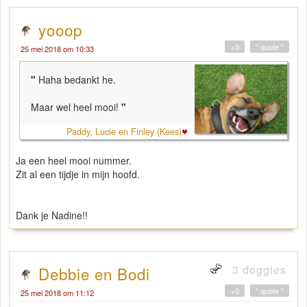
yooop
+0
" quote "
25 mei 2018 om 10:33
"
Haha bedankt he.
Maar wel heel mooi!
"
Paddy, Lucie en Finley (Kees)
Ja een heel mooi nummer.
Zit al een tijdje in mijn hoofd.
Dank je Nadine!!
3 doggies
Debbie en Bodi
+0
" quote "
25 mei 2018 om 11:12