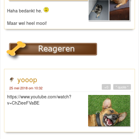
Haha bedankt he.
Maar wel heel mooi!
yooop
+0
" quote "
25 mei 2018 om 10:32
https://www.youtube.com/watch?
v=ChZieeFVaBE