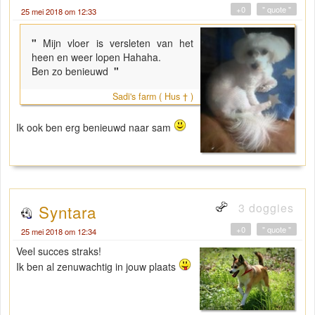
+0
" quote "
25 mei 2018 om 12:33
"
Mijn vloer is versleten van het
heen en weer lopen Hahaha.
Ben zo benieuwd
"
Sadi's farm ( Hus † )
Ik ook ben erg benieuwd naar sam
3 doggies
Syntara
+0
" quote "
25 mei 2018 om 12:34
Veel succes straks!
Ik ben al zenuwachtig in jouw plaats