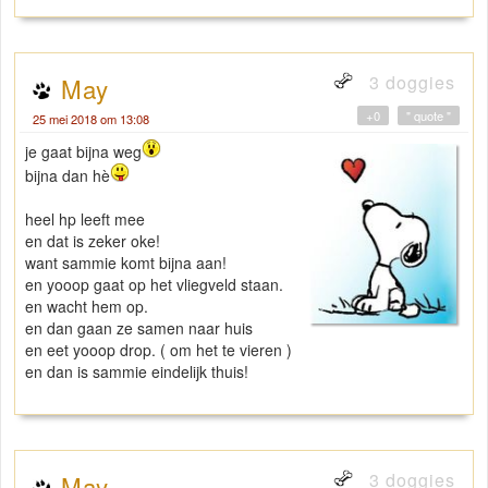
3 doggies
May
+0
" quote "
25 mei 2018 om 13:08
je gaat bijna weg
bijna dan hè
heel hp leeft mee
en dat is zeker oke!
want sammie komt bijna aan!
en yooop gaat op het vliegveld staan.
en wacht hem op.
en dan gaan ze samen naar huis
en eet yooop drop. ( om het te vieren )
en dan is sammie eindelijk thuis!
3 doggies
May