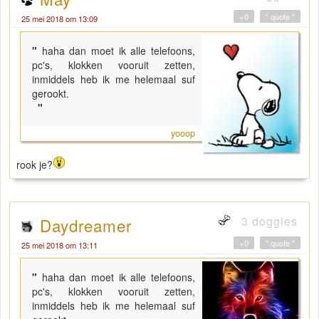
+0
" quote "
25 mei 2018 om 13:09
"
haha dan moet ik alle telefoons,
pc's, klokken vooruit zetten,
inmiddels heb ik me helemaal suf
gerookt.
"
yooop
rook je?
3 doggies
Daydreamer
+0
" quote "
25 mei 2018 om 13:11
"
haha dan moet ik alle telefoons,
pc's, klokken vooruit zetten,
inmiddels heb ik me helemaal suf