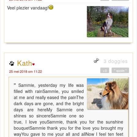
Veel plezier vandaag!
3 doggies
Kath
+0
" quote "
25 mei 2018 om 11:22
"
Sammie, yesterday my life was
filled with rainSammie, you smiled
at me and really eased the painThe
dark days are gone, and the bright
days are hereMy Sammie one
shines so sincereSammie one so
true, I love youSammie, thank you for the sunshine
bouquetSammie thank you for the love you brought my
wayYou gave to me your all and allNow I feel ten feet