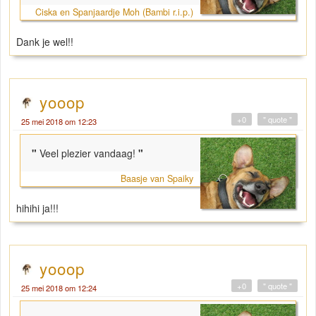
Ciska en Spanjaardje Moh (Bambi r.i.p.)
Dank je wel!!
yooop
+0
" quote "
25 mei 2018 om 12:23
"
Veel plezier vandaag!
"
Baasje van Spaiky
hihihi ja!!!
yooop
+0
" quote "
25 mei 2018 om 12:24