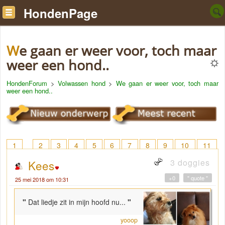
HondenPage
We gaan er weer voor, toch maar
weer een hond..
HondenForum
>
Volwassen hond
>
We gaan er weer voor, toch maar
weer een hond..
1
2
3
4
5
6
7
8
9
10
11
12
13
14
15
16
17
18
> 20
3 doggies
Kees
+0
" quote "
25 mei 2018 om 10:31
"
Dat liedje zit in mijn hoofd nu...
"
yooop