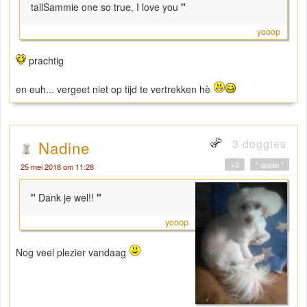
tallSammie one so true, I love you
"
yooop
prachtig
en euh... vergeet niet op tijd te vertrekken hè
3 doggies
Nadine
+0
" quote "
25 mei 2018 om 11:28
"
Dank je wel!!
"
yooop
Nog veel plezier vandaag