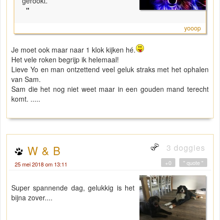
gerookt.
"
yooop
Je moet ook maar naar 1 klok kijken hé.
Het vele roken begrijp ik helemaal!
Lieve Yo en man ontzettend veel geluk straks met het ophalen
van Sam.
Sam die het nog niet weet maar in een gouden mand terecht
komt. .....
3 doggies
W & B
+0
" quote "
25 mei 2018 om 13:11
Super spannende dag, gelukkig is het
bijna zover....