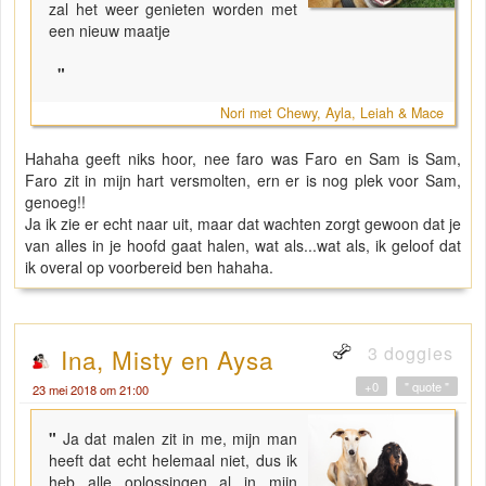
zal het weer genieten worden met
een nieuw maatje
"
Nori met Chewy, Ayla, Leiah & Mace
Hahaha geeft niks hoor, nee faro was Faro en Sam is Sam,
Faro zit in mijn hart versmolten, ern er is nog plek voor Sam,
genoeg!!
Ja ik zie er echt naar uit, maar dat wachten zorgt gewoon dat je
van alles in je hoofd gaat halen, wat als...wat als, ik geloof dat
ik overal op voorbereid ben hahaha.
3 doggies
Ina, Misty en Aysa
+0
" quote "
23 mei 2018 om 21:00
"
Ja dat malen zit in me, mijn man
heeft dat echt helemaal niet, dus ik
heb alle oplossingen al in mijn