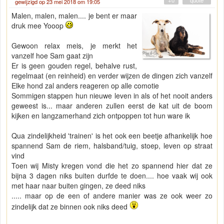
+0
" quote "
gewijzigd op 23 mei 2018 om 19:05
Malen, malen, malen.... je bent er maar
druk mee Yooop
Gewoon relax meis, je merkt het
vanzelf hoe Sam gaat zijn
Er is geen gouden regel, behalve rust,
regelmaat (en reinheid) en verder wijzen de dingen zich vanzelf
Elke hond zal anders reageren op alle comotie
Sommigen stappen hun nieuwe leven in als of het nooit anders
geweest is... maar anderen zullen eerst de kat uit de boom
kijken en langzamerhand zich ontpoppen tot hun ware ik
Qua zindelijkheid 'trainen' is het ook een beetje afhankelijk hoe
spannend Sam de riem, halsband/tuig, stoep, leven op straat
vind
Toen wij Misty kregen vond die het zo spannend hier dat ze
bijna 3 dagen niks buiten durfde te doen.... hoe vaak wij ook
met haar naar buiten gingen, ze deed niks
..... maar op de een of andere manier was ze ook weer zo
zindelijk dat ze binnen ook niks deed