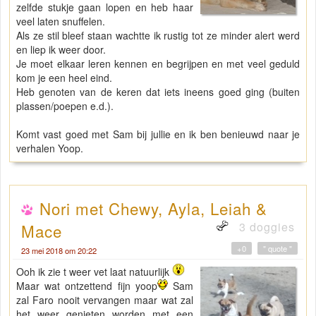
zelfde stukje gaan lopen en heb haar
veel laten snuffelen.
Als ze stil bleef staan wachtte ik rustig tot ze minder alert werd
en liep ik weer door.
Je moet elkaar leren kennen en begrijpen en met veel geduld
kom je een heel eind.
Heb genoten van de keren dat iets ineens goed ging (buiten
plassen/poepen e.d.).
Komt vast goed met Sam bij jullie en ik ben benieuwd naar je
verhalen Yoop.
Nori met Chewy, Ayla, Leiah &
3 doggies
Mace
+0
" quote "
23 mei 2018 om 20:22
Ooh ik zie t weer vet laat natuurlijk
Maar wat ontzettend fijn yoop
Sam
zal Faro nooit vervangen maar wat zal
het weer genieten worden met een