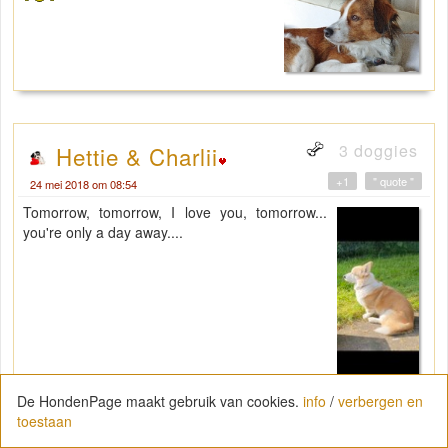
3 doggies
Hettie & Charlii
+1
" quote "
24 mei 2018 om 08:54
Tomorrow, tomorrow, I love you, tomorrow...
you're only a day away....
De HondenPage maakt gebruik van cookies.
info
/
verbergen en
toestaan