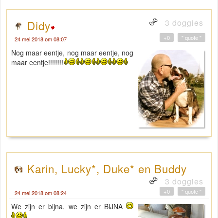
3 doggies
Didy
+0
" quote "
24 mei 2018 om 08:07
Nog maar eentje, nog maar eentje, nog
maar eentje!!!!!!!!
Karin, Lucky*, Duke* en Buddy
3 doggies
+0
" quote "
24 mei 2018 om 08:24
We zijn er bijna, we zijn er BIJNA