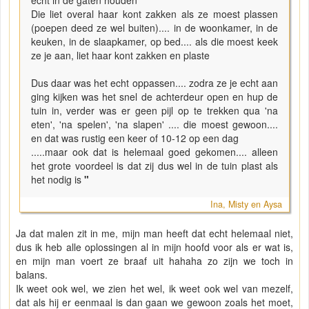
Die liet overal haar kont zakken als ze moest plassen
(poepen deed ze wel buiten).... in de woonkamer, in de
keuken, in de slaapkamer, op bed.... als die moest keek
ze je aan, liet haar kont zakken en plaste
Dus daar was het echt oppassen.... zodra ze je echt aan
ging kijken was het snel de achterdeur open en hup de
tuin in, verder was er geen pijl op te trekken qua 'na
eten', 'na spelen', 'na slapen' .... die moest gewoon....
en dat was rustig een keer of 10-12 op een dag
.....maar ook dat is helemaal goed gekomen.... alleen
het grote voordeel is dat zij dus wel in de tuin plast als
het nodig is
"
Ina, Misty en Aysa
Ja dat malen zit in me, mijn man heeft dat echt helemaal niet,
dus ik heb alle oplossingen al in mijn hoofd voor als er wat is,
en mijn man voert ze braaf uit hahaha zo zijn we toch in
balans.
Ik weet ook wel, we zien het wel, ik weet ook wel van mezelf,
dat als hij er eenmaal is dan gaan we gewoon zoals het moet,