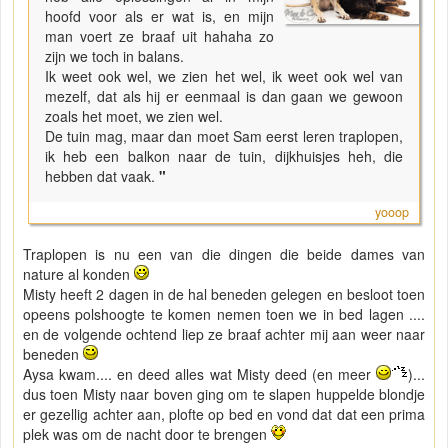
hoofd voor als er wat is, en mijn
man voert ze braaf uit hahaha zo
zijn we toch in balans.
Ik weet ook wel, we zien het wel, ik weet ook wel van
mezelf, dat als hij er eenmaal is dan gaan we gewoon
zoals het moet, we zien wel.
De tuin mag, maar dan moet Sam eerst leren traplopen,
ik heb een balkon naar de tuin, dijkhuisjes heh, die
hebben dat vaak.
"
yooop
Traplopen is nu een van die dingen die beide dames van
nature al konden
Misty heeft 2 dagen in de hal beneden gelegen en besloot toen
opeens polshoogte te komen nemen toen we in bed lagen ....
en de volgende ochtend liep ze braaf achter mij aan weer naar
beneden
Aysa kwam.... en deed alles wat Misty deed (en meer
)...
dus toen Misty naar boven ging om te slapen huppelde blondje
er gezellig achter aan, plofte op bed en vond dat dat een prima
plek was om de nacht door te brengen