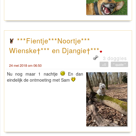
***Fientje***Noortje***
Wienske†*** en Djangie†***
3 doggies
+0
" quote "
24 mei 2018 om 06:50
Nu nog maar 1 nachtje
En dan
eindelijk de ontmoeting met Sam