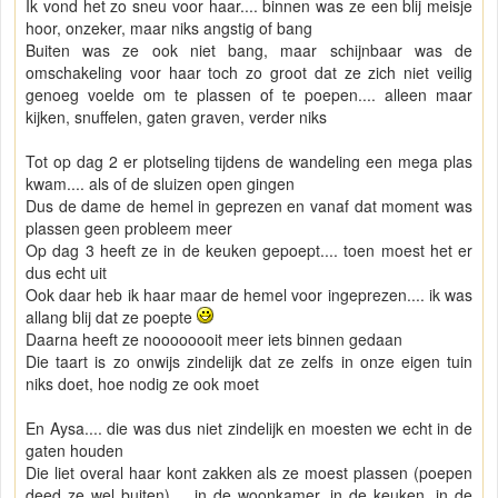
Ik vond het zo sneu voor haar.... binnen was ze een blij meisje
hoor, onzeker, maar niks angstig of bang
Buiten was ze ook niet bang, maar schijnbaar was de
omschakeling voor haar toch zo groot dat ze zich niet veilig
genoeg voelde om te plassen of te poepen.... alleen maar
kijken, snuffelen, gaten graven, verder niks
Tot op dag 2 er plotseling tijdens de wandeling een mega plas
kwam.... als of de sluizen open gingen
Dus de dame de hemel in geprezen en vanaf dat moment was
plassen geen probleem meer
Op dag 3 heeft ze in de keuken gepoept.... toen moest het er
dus echt uit
Ook daar heb ik haar maar de hemel voor ingeprezen.... ik was
allang blij dat ze poepte
Daarna heeft ze noooooooit meer iets binnen gedaan
Die taart is zo onwijs zindelijk dat ze zelfs in onze eigen tuin
niks doet, hoe nodig ze ook moet
En Aysa.... die was dus niet zindelijk en moesten we echt in de
gaten houden
Die liet overal haar kont zakken als ze moest plassen (poepen
deed ze wel buiten).... in de woonkamer, in de keuken, in de