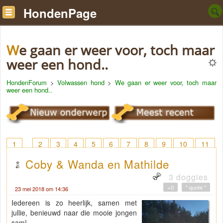
HondenPage
We gaan er weer voor, toch maar
weer een hond..
HondenForum
>
Volwassen hond
>
We gaan er weer voor, toch maar
weer een hond..
1
2
3
4
5
6
7
8
9
10
11
12
13
14
15
16
17
18
> 20
Coby & Wanda en Mathilde
3 doggies
+0
" quote "
23 mei 2018 om 14:36
Iedereen is zo heerlijk, samen met
jullie, benieuwd naar die mooie jongen
sam!