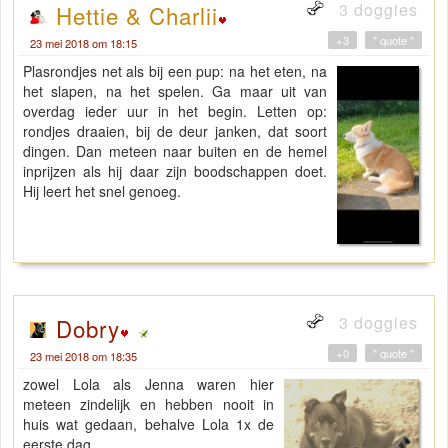
3 doggies
Hettie & Charlii
+3
" quote "
23 mei 2018 om 18:15
Plasrondjes net als bij een pup: na het eten, na
het slapen, na het spelen. Ga maar uit van
overdag ieder uur in het begin. Letten op:
rondjes draaien, bij de deur janken, dat soort
dingen. Dan meteen naar buiten en de hemel
inprijzen als hij daar zijn boodschappen doet.
Hij leert het snel genoeg.
3 doggies
Dobry
+0
" quote "
23 mei 2018 om 18:35
zowel Lola als Jenna waren hier
meteen zindelijk en hebben nooit in
huis wat gedaan, behalve Lola 1x de
eerste dag.