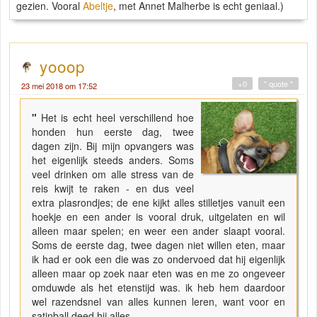
gezien. Vooral
Abeltje
, met Annet Malherbe is echt geniaal.)
yooop
+0
" quote "
23 mei 2018 om 17:52
"
Het is echt heel verschillend hoe
honden hun eerste dag, twee
dagen zijn. Bij mijn opvangers was
het eigenlijk steeds anders. Soms
veel drinken om alle stress van de
reis kwijt te raken - en dus veel
extra plasrondjes; de ene kijkt alles stilletjes vanuit een
hoekje en een ander is vooral druk, uitgelaten en wil
alleen maar spelen; en weer een ander slaapt vooral.
Soms de eerste dag, twee dagen niet willen eten, maar
ik had er ook een die was zo ondervoed dat hij eigenlijk
alleen maar op zoek naar eten was en me zo ongeveer
omduwde als het etenstijd was. ik heb hem daardoor
wel razendsnel van alles kunnen leren, want voor en
satinball deed hij alles.