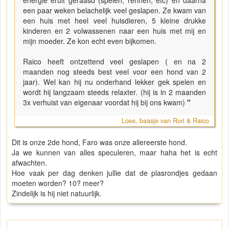
energie eruit geraasd (spelen, rennen, etc) en daarna
een paar weken belachelijk veel geslapen. Ze kwam van
een huis met heel veel huisdieren, 5 kleine drukke
kinderen en 2 volwassenen naar een huis met mij en
mijn moeder. Ze kon echt even bijkomen.
Raico heeft ontzettend veel geslapen ( en na 2
maanden nog steeds best veel voor een hond van 2
jaar). Wel kan hij nu onderhand lekker gek spelen en
wordt hij langzaam steeds relaxter. (hij is in 2 maanden
3x verhuist van eigenaar voordat hij bij ons kwam)
"
Loes, baasje van Rori & Raico
Dit is onze 2de hond, Faro was onze allereerste hond.
Ja we kunnen van alles speculeren, maar haha het is echt
afwachten.
Hoe vaak per dag denken jullie dat de plasrondjes gedaan
moeten worden? 10? meer?
Zindelijk is hij niet natuurlijk.