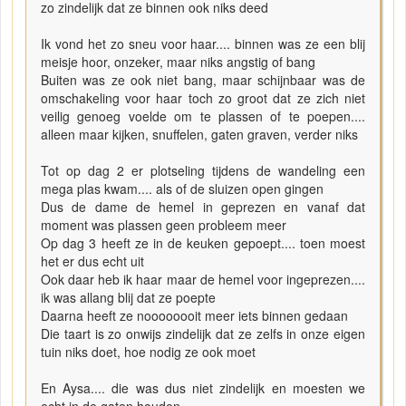
zo zindelijk dat ze binnen ook niks deed
Ik vond het zo sneu voor haar.... binnen was ze een blij
meisje hoor, onzeker, maar niks angstig of bang
Buiten was ze ook niet bang, maar schijnbaar was de
omschakeling voor haar toch zo groot dat ze zich niet
veilig genoeg voelde om te plassen of te poepen....
alleen maar kijken, snuffelen, gaten graven, verder niks
Tot op dag 2 er plotseling tijdens de wandeling een
mega plas kwam.... als of de sluizen open gingen
Dus de dame de hemel in geprezen en vanaf dat
moment was plassen geen probleem meer
Op dag 3 heeft ze in de keuken gepoept.... toen moest
het er dus echt uit
Ook daar heb ik haar maar de hemel voor ingeprezen....
ik was allang blij dat ze poepte
Daarna heeft ze noooooooit meer iets binnen gedaan
Die taart is zo onwijs zindelijk dat ze zelfs in onze eigen
tuin niks doet, hoe nodig ze ook moet
En Aysa.... die was dus niet zindelijk en moesten we
echt in de gaten houden