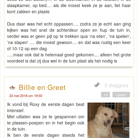
slaapkamer, op bed.... als die moest keek ze je aan, liet haar
kont zakken en plaste
Dus daar was het echt oppassen.... zodra ze je echt aan ging
kijken was het snel de achterdeur open en hup de tuin in,
verder was er geen pijl op te trekken qua 'na eten', 'na spelen',
'na slapen' .... die moest gewoon.... en dat was rustig een keer
of 10-12 op een dag
.....maar ook dat is helemaal goed gekomen.... alleen het grote
voordeel is dat zij dus wel in de tuin plast als het nodig is
3 doggies
Billie en Greet
+0
" quote "
23 mei 2018 om 19:55
Ik vond bij Roxy de eerste dagen best
intensief.
Met uitlaten was ze te gespannen om
te plassen-poepen en in het begin ook
in de tuin.
Ik ben de eerste dagen steeds het