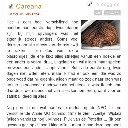
3 doggies
Careana
+0
" quote "
23 mei 2018 om 17:14
Het is echt heel verschillend hoe
honden hun eerste dag, twee dagen
zijn. Bij mijn opvangers was het
eigenlijk steeds anders. Soms veel
drinken om alle stress van de reis kwijt
te raken - en dus veel extra
plasrondjes; de ene kijkt alles stilletjes vanuit een hoekje en
een ander is vooral druk, uitgelaten en wil alleen maar spelen;
en weer een ander slaapt vooral. Soms de eerste dag, twee
dagen niet willen eten, maar ik had er ook een die was zo
ondervoed dat hij eigenlijk alleen maar op zoek naar eten was
en me zo ongeveer omduwde als het etenstijd was. ik heb hem
daardoor wel razendsnel van alles kunnen leren, want voor en
satinball deed hij alles.
Nog een tip om wat uurtjes te doden: op de NPO zijn nu
verschillende Annie MG Schmidt films te zien: Abeltje, Wiplala
(alleen vandaag nog), Minoes, Pluk van de Petteflet ... (Ik ben
gewoon gek op dit soort kinderfilms maar ik had deze nog nooit