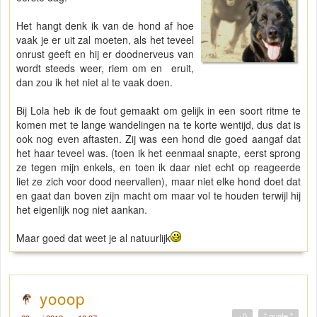
Het hangt denk ik van de hond af hoe
vaak je er uit zal moeten, als het teveel
onrust geeft en hij er doodnerveus van
wordt steeds weer, riem om en eruit,
dan zou ik het niet al te vaak doen.
Bij Lola heb ik de fout gemaakt om gelijk in een soort ritme te
komen met te lange wandelingen na te korte wentijd, dus dat is
ook nog even aftasten. Zij was een hond die goed aangaf dat
het haar teveel was. (toen ik het eenmaal snapte, eerst sprong
ze tegen mijn enkels, en toen ik daar niet echt op reageerde
liet ze zich voor dood neervallen), maar niet elke hond doet dat
en gaat dan boven zijn macht om maar vol te houden terwijl hij
het eigenlijk nog niet aankan.
Maar goed dat weet je al natuurlijk
yooop
+0
" quote "