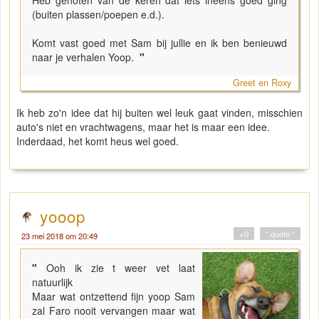
(buiten plassen/poepen e.d.).
Komt vast goed met Sam bij jullie en ik ben benieuwd
naar je verhalen Yoop.
"
Greet en Roxy
Ik heb zo'n idee dat hij buiten wel leuk gaat vinden, misschien
auto's niet en vrachtwagens, maar het is maar een idee.
Inderdaad, het komt heus wel goed.
yooop
+0
" quote "
23 mei 2018 om 20:49
"
Ooh ik zie t weer vet laat
natuurlijk
Maar wat ontzettend fijn yoop Sam
zal Faro nooit vervangen maar wat