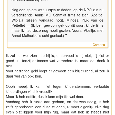
Nog een tip om wat uurtjes te doden: op de NPO zijn nu
verschillende Annie MG Schmidt films te zien: Abeltje,
Wiplala (alleen vandaag nog), Minoes, Pluk van de
Petteflet ... (Ik ben gewoon gek op dit soort kinderfilms
maar ik had deze nog nooit gezien. Vooral Abeltje, met
Annet Malherbe is echt geniaal.)
"
Careana
Ik zal het wel zien hoe hij is, ondervoed is hij niet, hij ziet er
goed uit, tenzij er ineens wat veranderd is, maar dat denk ik
niet.
Voor hetzelfde geld loopt er gewoon een blij ei rond, al zou ik
daar wel van opkijken.
Oooh neeej, ik kan niet tegen kinderstemmen, vertaalde
kinderdingen vind ik vreselijk.
Maar ik heb netflix, dus ik kom mijn tijd wel door.
Vandaag heb ik rustig aan gedaan, en dat was nodig, ik heb
zelfs geprobeerd een dutje te doen, ik moet eigenlijk elke dag
even plat liggen voor mijn rug, maar dat heb ik steeds niet