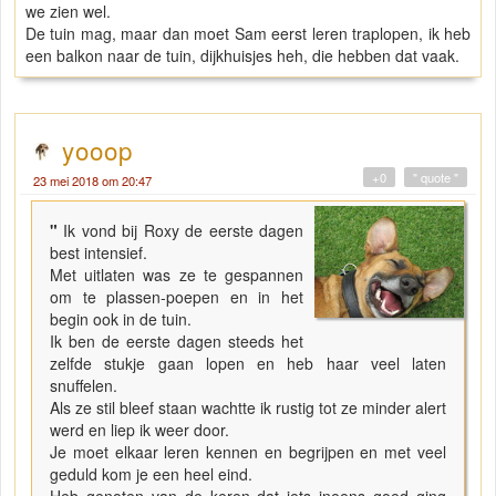
we zien wel.
De tuin mag, maar dan moet Sam eerst leren traplopen, ik heb
een balkon naar de tuin, dijkhuisjes heh, die hebben dat vaak.
yooop
+0
" quote "
23 mei 2018 om 20:47
"
Ik vond bij Roxy de eerste dagen
best intensief.
Met uitlaten was ze te gespannen
om te plassen-poepen en in het
begin ook in de tuin.
Ik ben de eerste dagen steeds het
zelfde stukje gaan lopen en heb haar veel laten
snuffelen.
Als ze stil bleef staan wachtte ik rustig tot ze minder alert
werd en liep ik weer door.
Je moet elkaar leren kennen en begrijpen en met veel
geduld kom je een heel eind.
Heb genoten van de keren dat iets ineens goed ging