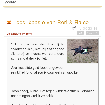
gedaan.
Loes, baasje van Rori & Raico
3 doggies
+0
" quote "
23 mei 2018 om 18:04
"
Ik zal het wel zien hoe hij is,
ondervoed is hij niet, hij ziet er goed
uit, tenzij er ineens wat veranderd
is, maar dat denk ik niet.
Voor hetzelfde geld loopt er gewoon
een blij ei rond, al zou ik daar wel van opkijken.
Oooh neeej, ik kan niet tegen kinderstemmen, vertaalde
kinderdingen vind ik vreselijk.