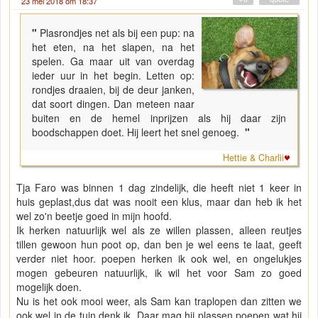
23 mei 2018 om 18:37
"
Plasrondjes net als bij een pup: na
het eten, na het slapen, na het
spelen. Ga maar uit van overdag
ieder uur in het begin. Letten op:
rondjes draaien, bij de deur janken,
dat soort dingen. Dan meteen naar
buiten en de hemel inprijzen als hij daar zijn
boodschappen doet. Hij leert het snel genoeg.
"
Hettie & Charlii
Tja Faro was binnen 1 dag zindelijk, die heeft niet 1 keer in
huis geplast,dus dat was nooit een klus, maar dan heb ik het
wel zo'n beetje goed in mijn hoofd.
Ik herken natuurlijk wel als ze willen plassen, alleen reutjes
tillen gewoon hun poot op, dan ben je wel eens te laat, geeft
verder niet hoor. poepen herken ik ook wel, en ongelukjes
mogen gebeuren natuurlijk, ik wil het voor Sam zo goed
mogelijk doen.
Nu is het ook mooi weer, als Sam kan traplopen dan zitten we
ook wel in de tuin denk ik. Daar mag hij plassen poepen wat hij