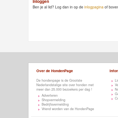
Inloggen
Ben je al lid? Log dan in op de
inlogpagina
of bove
Over de HondenPage
Info
De hondenpage is de Grootste
Li
Nederlandstalige site over honden met
Ve
meer dan 25.000 bezoekers per dag !
N
Ge
Adverteren
C
Shopvermelding
Bedrijfsvermelding
Vriend worden van de HondenPage