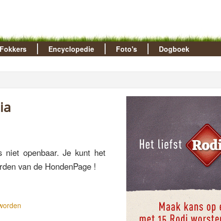
Fokkers
Encyclopedie
Foto's
Dogboek
ia
s niet openbaar. Je kunt het
 worden van de HondenPage !
 worden