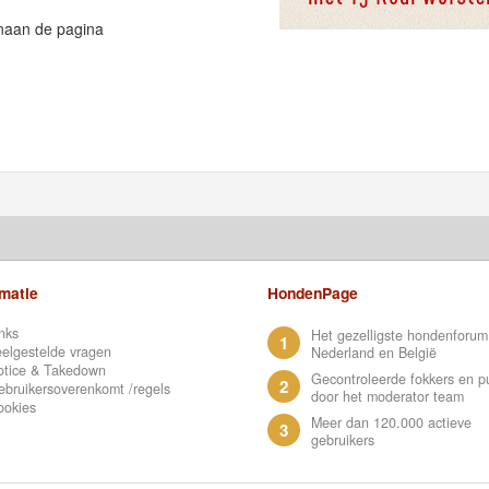
naan de pagina
rmatie
HondenPage
nks
Het gezelligste hondenforum
1
elgestelde vragen
Nederland en België
otice & Takedown
Gecontroleerde fokkers en p
2
bruikersoverenkomt /regels
door het moderator team
ookies
Meer dan 120.000 actieve
3
gebruikers