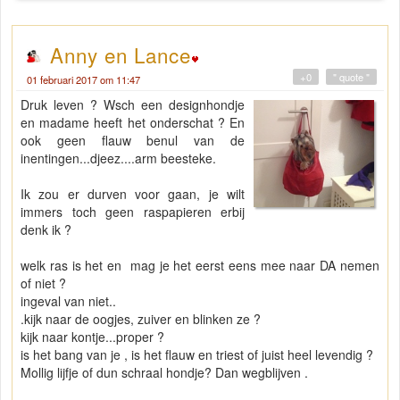
Anny en Lance
+0
" quote "
01 februari 2017 om 11:47
Druk leven ? Wsch een designhondje
en madame heeft het onderschat ? En
ook geen flauw benul van de
inentingen...djeez....arm beesteke.
Ik zou er durven voor gaan, je wilt
immers toch geen raspapieren erbij
denk ik ?
welk ras is het en mag je het eerst eens mee naar DA nemen
of niet ?
ingeval van niet..
.kijk naar de oogjes, zuiver en blinken ze ?
kijk naar kontje...proper ?
is het bang van je , is het flauw en triest of juist heel levendig ?
Mollig lijfje of dun schraal hondje? Dan wegblijven .