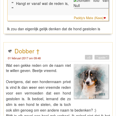
"
Hangt er vanaf wat de reden is,
"
Paddy's Mate (Kees)
Ik zou dan eigenlijk gelijk denken dat de hond gestolen is
Dobber †
+0
" quote "
01 februari 2017 om 09:48
Wat een gekke reden om de naam niet
te willen geven. Beetje vreemd.
Overigens, dat een hondennaam privé
is vind ik dan weer een vreemde reden
voor een vermoeden dat een hond
gestolen is. Ik bedoel, iemand die zo
slim is een hond te stelen, die is toch
ook slim genoeg om een andere naam te bedenken? :)
Blijft in elk geval een heel gek verhaal. Ik geloof niet dat ik het