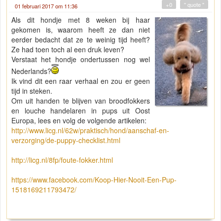
+0
" quote "
01 februari 2017 om 11:36
Als dit hondje met 8 weken bij haar
gekomen is, waarom heeft ze dan niet
eerder bedacht dat ze te weinig tijd heeft?
Ze had toen toch al een druk leven?
Verstaat het hondje ondertussen nog wel
Nederlands?
Ik vind dit een raar verhaal en zou er geen
tijd in steken.
Om uit handen te blijven van broodfokkers
en louche handelaren in pups uit Oost
Europa, lees en volg de volgende artikelen:
http://www.licg.nl/62w/praktisch/hond/aanschaf-en-
verzorging/de-puppy-checklist.html
http://licg.nl/8fp/foute-fokker.html
https://www.facebook.com/Koop-Hier-Nooit-Een-Pup-
1518169211793472/