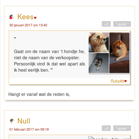
Kees
+0
" quote "
30 januari 2017 om 13:40
"
Gaat om de naam van 't hondje he,
niet de naam van de verkoopster.
Persoonlijk vind ik dat wel apart als
ik heel eerlijk ben.
"
Ruby88
Hangt er vanaf wat de reden is,
Null
+0
" quote "
01 februari 2017 om 09:19