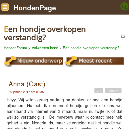
HondenPage
Een hondje overkopen
verstandig?
HondenForum
>
Volwassen hond
>
Een hondje overkopen verstandig?
Anna (Gast)
+0
" quote "
30 januari 2017 om 09:35
Heyy, Wij willen graag na lang na denken er nog een hondje
bijnemen. Nu heb ik een mooi hondje gezien die ons wel
aanstaand via internet van 3 maand, maar nu twijfel ik of dat
wel zo verstandig is. De mevrouw waar ik contact mee heb
gehad is niet Nederlands, maar ze vertelde dat het hondje wel
nederlands is met paspoort en nog 1 vaccinatie te gaan. Ze