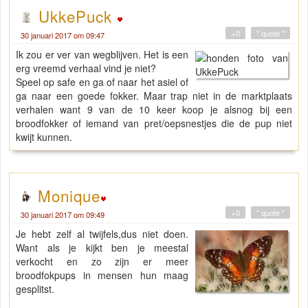
UkkePuck
+0
" quote "
30 januari 2017 om 09:47
Ik zou er ver van wegblijven. Het is een
erg vreemd verhaal vind je niet?
Speel op safe en ga of naar het asiel of
ga naar een goede fokker. Maar trap niet in de marktplaats
verhalen want 9 van de 10 keer koop je alsnog bij een
broodfokker of iemand van pret/oepsnestjes die de pup niet
kwijt kunnen.
Monique
+0
" quote "
30 januari 2017 om 09:49
Je hebt zelf al twijfels,dus niet doen.
Want als je kijkt ben je meestal
verkocht en zo zijn er meer
broodfokpups in mensen hun maag
gesplitst.