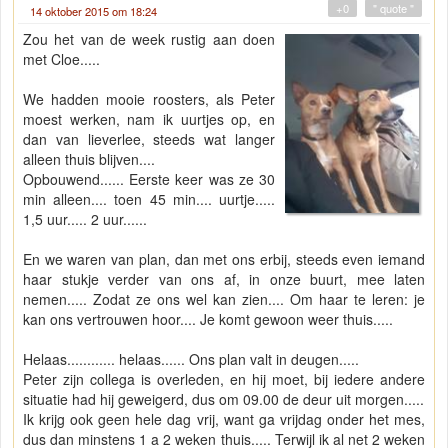
+0
" quote "
14 oktober 2015 om 18:24
Zou het van de week rustig aan doen
met Cloe.....
We hadden mooie roosters, als Peter
moest werken, nam ik uurtjes op, en
dan van lieverlee, steeds wat langer
alleen thuis blijven....
Opbouwend...... Eerste keer was ze 30
min alleen.... toen 45 min.... uurtje.....
1,5 uur..... 2 uur......
En we waren van plan, dan met ons erbij, steeds even iemand
haar stukje verder van ons af, in onze buurt, mee laten
nemen..... Zodat ze ons wel kan zien.... Om haar te leren: je
kan ons vertrouwen hoor.... Je komt gewoon weer thuis.....
Helaas............ helaas...... Ons plan valt in deugen.....
Peter zijn collega is overleden, en hij moet, bij iedere andere
situatie had hij geweigerd, dus om 09.00 de deur uit morgen.....
Ik krijg ook geen hele dag vrij, want ga vrijdag onder het mes,
dus dan minstens 1 a 2 weken thuis..... Terwijl ik al net 2 weken