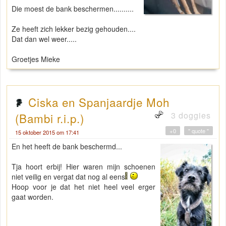
Die moest de bank beschermen..........
Ze heeft zich lekker bezig gehouden....
Dat dan wel weer.....
Groetjes Mieke
Ciska en Spanjaardje Moh
3 doggies
(Bambi r.i.p.)
+0
" quote "
15 oktober 2015 om 17:41
En het heeft de bank beschermd...
Tja hoort erbij! Hier waren mijn schoenen
niet veilig en vergat dat nog al eens
Hoop voor je dat het niet heel veel erger
gaat worden.