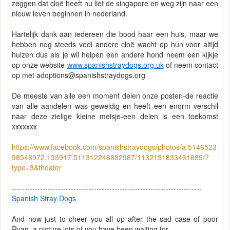
zeggen dat cloë heeft nu liet de singapore en weg zijn naar een
nieuw leven beginnen in nederland.
Hartelijk dank aan iedereen die bood haar een huis, maar we
hebben nog steeds veel andere cloë wacht op hun voor altijd
huizen dus als je wil helpen een andere hond neem een kijkje
op onze website
www.spanishstraydogs.org.uk
of neem contact
op met
adoptions@spanishstraydogs.org
De meeste van alle een moment delen onze posten-de reactie
van alle aandelen was geweldig en heeft een enorm verschil
naar deze zielige kleine meisje-een delen is een toekomst
xxxxxxx
https://www.facebook.com/spanishstraydogs/photos/a.5146523
98548972.133917.511312248882987/1132191833461689/?
type=3&theater
--------------------------------------------------------------------------
Spanish Stray Dogs
And now just to cheer you all up after the sad case of poor
Ryan, a picture lots of you have been waiting for.