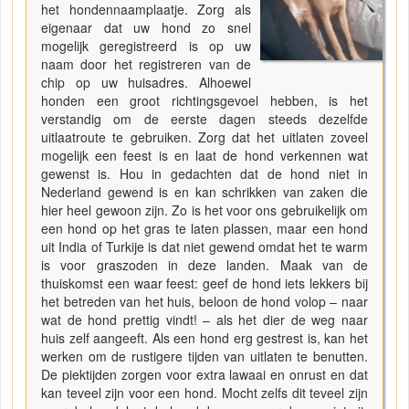
het hondennaamplaatje. Zorg als
eigenaar dat uw hond zo snel
mogelijk geregistreerd is op uw
naam door het registreren van de
chip op uw huisadres. Alhoewel
honden een groot richtingsgevoel hebben, is het
verstandig om de eerste dagen steeds dezelfde
uitlaatroute te gebruiken. Zorg dat het uitlaten zoveel
mogelijk een feest is en laat de hond verkennen wat
gewenst is. Hou in gedachten dat de hond niet in
Nederland gewend is en kan schrikken van zaken die
hier heel gewoon zijn. Zo is het voor ons gebruikelijk om
een hond op het gras te laten plassen, maar een hond
uit India of Turkije is dat niet gewend omdat het te warm
is voor graszoden in deze landen. Maak van de
thuiskomst een waar feest: geef de hond iets lekkers bij
het betreden van het huis, beloon de hond volop – naar
wat de hond prettig vindt! – als het dier de weg naar
huis zelf aangeeft. Als een hond erg gestrest is, kan het
werken om de rustigere tijden van uitlaten te benutten.
De piektijden zorgen voor extra lawaai en onrust en dat
kan teveel zijn voor een hond. Mocht zelfs dit teveel zijn