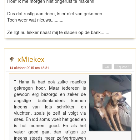
Hoef ik me morgen niet ongerust te maken!!!
Dus dat rustig aan doen, is er niet van gekomen............
Toch weer wat nieuws..........
Ze ligt nu lekker naast mij te slapen op de bank........
xMiekex
+0
" quote "
14 oktober 2015 om 18:31
"
Haha ik had ook zulke reacties
gekregen hoor. Maar iedereen is
gewoon erg bezorgd en zeker de
angstige buitenlanders kunnen
ineens van iets schrikken en
vluchten, zoals je zelf al volgt via
sites. En idd soms voelt het goed en
is het moment goed. En als het
vaker goed gaat dan krijgen ze
ineens steeds meer zelfvertrouwen