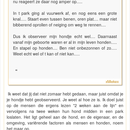
nu reageert ze daar nog amper op.....
In t park ging al vuurwerk af, en nog eens een grote
knal..... Staart even tussen benen, oren plat.... maar niet
bibberend oprollen of neiging om weg te rennen....
Dus ik observeer mijn hondje echt wel.... Daarnaast
vanaf mijn geboorte waren er al in mijn leven honden.....
En stapel op honden.... Ben niet onbezonnen of zo.....
Weet echt wel of t kan of niet kan.....
"
xMiekex
Ik weet dat jij dat niet zomaar hebt gedaan, maar juist omdat je
je hondje hebt geobserveerd. Je weet al hoe ze is. Ik doel juist
op de mensen die ergens lezen "2 weken aan de lijn" en
vervolgens na twee weken hun hond midden in een park
loslaten. Het ligt geheel aan de hond, en de eigenaar, en de
omgeving, variërende factoren als mensen en honden, noem
het maar op.