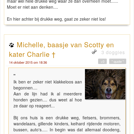
maar wel hele drukke weg waar ze dan overheen moet......
Moet er niet aan denken....
En hier achter bij drukke weg, gaat ze zeker niet los!
Michelle, baasje van Scotty en
3 doggies
kater Charlie †
+0
" quote "
14 oktober 2015 om 18:36
"
Ik ben er zeker niet klakkeloos aan
begonnen....
Aan de lijn had ik al meerdere
honden gezien.... dus weet al hoe
ze daar op reageert...
Bij ons huis is een drukke weg, fietsers, brommers,
wandelaars, gillende kinders, keihard rijdende motoren,
bussen, auto's..... In begin was dat allemaal doodeng,