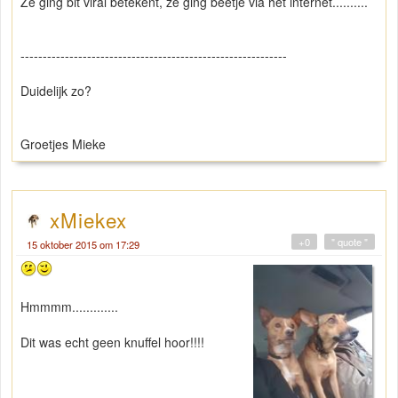
Ze ging bit viral betekent, ze ging beetje via het internet..........
------------------------------------------------------------
Duidelijk zo?
Groetjes Mieke
xMiekex
+0
" quote "
15 oktober 2015 om 17:29
Hmmmm.............
Dit was echt geen knuffel hoor!!!!