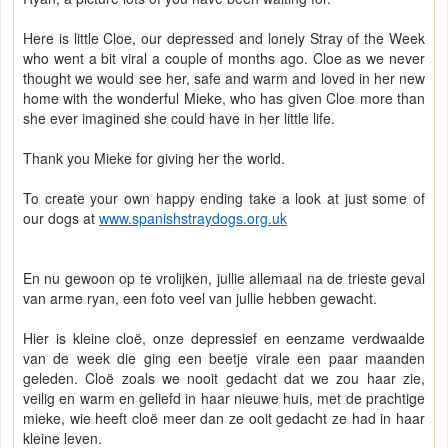
Here is little Cloe, our depressed and lonely Stray of the Week
who went a bit viral a couple of months ago. Cloe as we never
thought we would see her, safe and warm and loved in her new
home with the wonderful Mieke, who has given Cloe more than
she ever imagined she could have in her little life.
Thank you Mieke for giving her the world.
To create your own happy ending take a look at just some of
our dogs at
www.spanishstraydogs.org.uk
En nu gewoon op te vrolijken, jullie allemaal na de trieste geval
van arme ryan, een foto veel van jullie hebben gewacht.
Hier is kleine cloë, onze depressief en eenzame verdwaalde
van de week die ging een beetje virale een paar maanden
geleden. Cloë zoals we nooit gedacht dat we zou haar zie,
veilig en warm en geliefd in haar nieuwe huis, met de prachtige
mieke, wie heeft cloë meer dan ze ooit gedacht ze had in haar
kleine leven.