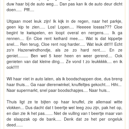
duw haar bij de auto weg.... Dan pas kan ik de auto deur dicht
doen..... Pfff....
Uitgaan moet leuk zijn! Ik kijk in de regen, naar het parkje,
geen kip te zien..... Los! Lopen.... Heeeee lossss??? Cloe
begint te kwispelen, en loopt overal en nergens..... Ik ga
rennen.... En Cloe rent keihard mee..... Wat is dat kippetje
snel.... Ren terug, Cloe rent nog harder..... Wat leuk dit!!!! Echt
zo'n Hazenwindhondje, als ze zo hard rent..... En ze
geniet......... Ben wel 5 keer heen en weer gerend.... Ook
genieten van dat kleine ding.... Ze vond t zo leukkkkk.... en ik
ook!!!!!
Wil haar niet in auto laten, als ik boodschappen doe, dus breng
haar thuis.... Ga naar dierenwinkel, knuffeltjes gekocht.... Hihi...
Naar supermarkt, snel paar boodschapjes.... Naar huis...
Thuis ligt ze te bijten op haar knuffel, zie allemaal witte
vlokken... Dus dacht dat t beertje wel leeg zou zijn, pak het op,
en dan zie ik het pas....... Niet de vulling van t beertje maar van
de slaapzak op de bank..... Denk dat ze het per ongeluk
deed......