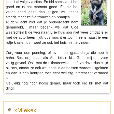
je zelf al volgt via sites. En idd soms voelt het
goed en is het moment goed. En als het
vaker goed gaat dan krijgen ze ineens
steeds meer zelfvertrouwen en praatjes...
Ik denk echt niet dat je ondoordacht hebt
gehandeld, maar bedenk wel dat Cloe
waarschijnlijk de weg naar jullie huis nog niet weer omdat je er
met de auto heen rijdt, dus mocht er toch ineens naast je een
rotje knallen dan weet ze ook het huis niet te vinden.
Zorg voor een penning, of eventueel gps... Ja ja die heb ik
haha. Best erg, maar als Moh iets ruikt... Geeft mij een zeer
veilig gevoel. Ook met de uitlaatservice heeft ze deze dus altijd
bij zich, omdat ze ook wel eens in de bossen worden uitgelaten
en dan is een konijntje toch echt wel erg interessant vermoed
ik.
Gelukkig nog nooit nodig gehad, maar toch erg blij met dat
ding!
xMiekex