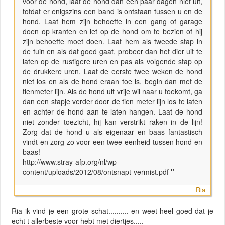
voor de hond, laat de hond dan een paar dagen niet uit,
totdat er enigszins een band is ontstaan tussen u en de
hond. Laat hem zijn behoefte in een gang of garage
doen op kranten en let op de hond om te bezien of hij
zijn behoefte moet doen. Laat hem als tweede stap in
de tuin en als dat goed gaat, probeer dan het dier uit te
laten op de rustigere uren en pas als volgende stap op
de drukkere uren. Laat de eerste twee weken de hond
niet los en als de hond eraan toe is, begin dan met de
tienmeter lijn. Als de hond uit vrije wil naar u toekomt, ga
dan een stapje verder door de tien meter lijn los te laten
en achter de hond aan te laten hangen. Laat de hond
niet zonder toezicht, hij kan verstrikt raken in de lijn!
Zorg dat de hond u als eigenaar en baas fantastisch
vindt en zorg zo voor een twee-eenheid tussen hond en
baas!
http://www.stray-afp.org/nl/wp-
content/uploads/2012/08/ontsnapt-vermist.pdf
"
Ria
Ria ik vind je een grote schat.......... en weet heel goed dat je
echt t allerbeste voor hebt met diertjes.....