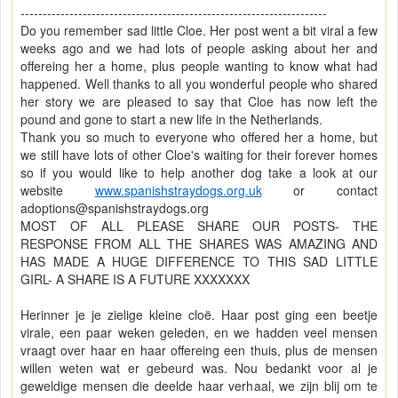
---------------------------------------------------------------------
Do you remember sad little Cloe. Her post went a bit viral a few
weeks ago and we had lots of people asking about her and
offereing her a home, plus people wanting to know what had
happened. Well thanks to all you wonderful people who shared
her story we are pleased to say that Cloe has now left the
pound and gone to start a new life in the Netherlands.
Thank you so much to everyone who offered her a home, but
we still have lots of other Cloe's waiting for their forever homes
so if you would like to help another dog take a look at our
website
www.spanishstraydogs.org.uk
or contact
adoptions@spanishstraydogs.org
MOST OF ALL PLEASE SHARE OUR POSTS- THE
RESPONSE FROM ALL THE SHARES WAS AMAZING AND
HAS MADE A HUGE DIFFERENCE TO THIS SAD LITTLE
GIRL- A SHARE IS A FUTURE XXXXXXX
Herinner je je zielige kleine cloë. Haar post ging een beetje
virale, een paar weken geleden, en we hadden veel mensen
vraagt over haar en haar offereing een thuis, plus de mensen
willen weten wat er gebeurd was. Nou bedankt voor al je
geweldige mensen die deelde haar verhaal, we zijn blij om te