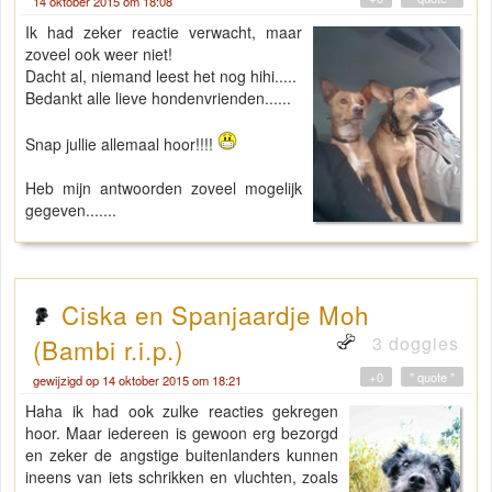
14 oktober 2015 om 18:08
Ik had zeker reactie verwacht, maar
zoveel ook weer niet!
Dacht al, niemand leest het nog hihi.....
Bedankt alle lieve hondenvrienden......
Snap jullie allemaal hoor!!!!
Heb mijn antwoorden zoveel mogelijk
gegeven.......
Ciska en Spanjaardje Moh
3 doggies
(Bambi r.i.p.)
+0
" quote "
gewijzigd op 14 oktober 2015 om 18:21
Haha ik had ook zulke reacties gekregen
hoor. Maar iedereen is gewoon erg bezorgd
en zeker de angstige buitenlanders kunnen
ineens van iets schrikken en vluchten, zoals