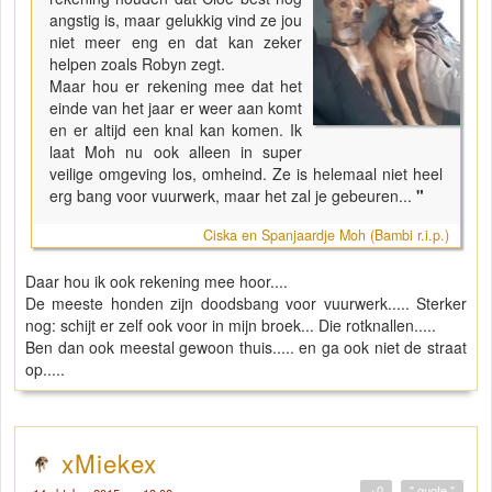
angstig is, maar gelukkig vind ze jou
niet meer eng en dat kan zeker
helpen zoals Robyn zegt.
Maar hou er rekening mee dat het
einde van het jaar er weer aan komt
en er altijd een knal kan komen. Ik
laat Moh nu ook alleen in super
veilige omgeving los, omheind. Ze is helemaal niet heel
erg bang voor vuurwerk, maar het zal je gebeuren...
"
Ciska en Spanjaardje Moh (Bambi r.i.p.)
Daar hou ik ook rekening mee hoor....
De meeste honden zijn doodsbang voor vuurwerk..... Sterker
nog: schijt er zelf ook voor in mijn broek... Die rotknallen.....
Ben dan ook meestal gewoon thuis..... en ga ook niet de straat
op.....
xMiekex
+0
" quote "