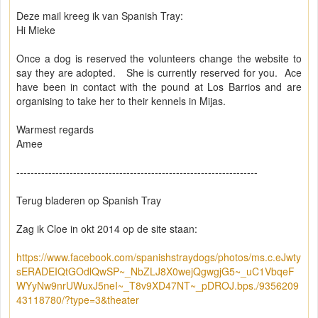
Deze mail kreeg ik van Spanish Tray:
Hi Mieke
Once a dog is reserved the volunteers change the website to
say they are adopted. She is currently reserved for you. Ace
have been in contact with the pound at Los Barrios and are
organising to take her to their kennels in Mijas.
Warmest regards
Amee
--------------------------------------------------------------------
Terug bladeren op Spanish Tray
Zag ik Cloe in okt 2014 op de site staan:
https://www.facebook.com/spanishstraydogs/photos/ms.c.eJwty
sERADEIQtGOdlQwSP~_NbZLJ8X0wejQgwgjG5~_uC1VbqeF
WYyNw9nrUWuxJ5neI~_T8v9XD47NT~_pDROJ.bps./9356209
43118780/?type=3&theater