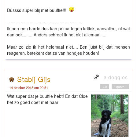
Dussss super blij met buuffie!!!!
-------------------------------------------------
Ik ben een harde dus kan prima tegen kritiek, aanvallen, of wat
dan ook........ Anders schreef ik het niet allemaal.....
Maar zo zie ik het helemaal niet.... Ben juist blij dat mensen
reageren, betekent dat ze van hondjes houden!
3 doggies
Stabij Gijs
+0
" quote "
14 oktober 2015 om 20:51
Wat super dat je buuffie hebt! En dat Cloe
het zo goed doet met haar