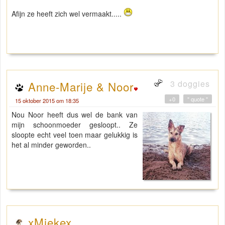
Afijn ze heeft zich wel vermaakt.....
3 doggies
Anne-Marije & Noor
+0
" quote "
15 oktober 2015 om 18:35
Nou Noor heeft dus wel de bank van
mijn schoonmoeder gesloopt.. Ze
sloopte echt veel toen maar gelukkig is
het al minder geworden..
xMiekex