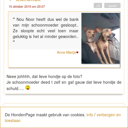
+0
" quote "
15 oktober 2015 om 20:07
"
Nou Noor heeft dus wel de bank
van mijn schoonmoeder gesloopt..
Ze sloopte echt veel toen maar
gelukkig is het al minder geworden..
"
Anne-Marije
Neee johhhh, dat lieve hondje op de foto?
Je schoonmoeder deed t zelf en gaf gauw dat lieve hondje de
schuld.....
xMiekex
De HondenPage maakt gebruik van cookies.
info
/
verbergen en
+0
" quote "
toestaan
15 oktober 2015 om 20:08