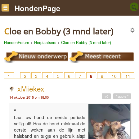
HondenPage
Cloe en Bobby (3 mnd later)
HondenForum
>
Herplaatsers
>
Cloe en Bobby (3 mnd later)
1
2
3
4
5
6
7
8
9
10
11
12
13
14
15
16
17
18
> 41
xMiekex
+0
" quote "
14 oktober 2015 om 18:00
"
Laat uw hond de eerste periode
veilig uit! Hou de hond minimaal de
eerste weken aan de lijn met
halsband en tuigje en gebruik altijd