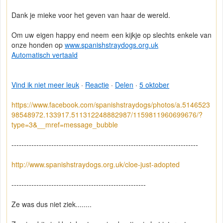
Dank je mieke voor het geven van haar de wereld.
Om uw eigen happy end neem een kijkje op slechts enkele van
onze honden op
www.spanishstraydogs.org.uk
Automatisch vertaald
Vind ik niet meer leuk
·
Reactie
·
Delen
·
5 oktober
https://www.facebook.com/spanishstraydogs/photos/a.5146523
98548972.133917.511312248882987/1159811960699676/?
type=3&__mref=message_bubble
---------------------------------------------------------------------------
http://www.spanishstraydogs.org.uk/cloe-just-adopted
------------------------------------------------------
Ze was dus niet ziek........