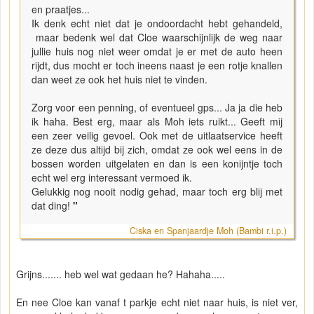
en praatjes...
Ik denk echt niet dat je ondoordacht hebt gehandeld,
maar bedenk wel dat Cloe waarschijnlijk de weg naar
jullie huis nog niet weer omdat je er met de auto heen
rijdt, dus mocht er toch ineens naast je een rotje knallen
dan weet ze ook het huis niet te vinden.
Zorg voor een penning, of eventueel gps... Ja ja die heb
ik haha. Best erg, maar als Moh iets ruikt... Geeft mij
een zeer veilig gevoel. Ook met de uitlaatservice heeft
ze deze dus altijd bij zich, omdat ze ook wel eens in de
bossen worden uitgelaten en dan is een konijntje toch
echt wel erg interessant vermoed ik.
Gelukkig nog nooit nodig gehad, maar toch erg blij met
dat ding!
"
Ciska en Spanjaardje Moh (Bambi r.i.p.)
Grijns....... heb wel wat gedaan he? Hahaha.....
En nee Cloe kan vanaf t parkje echt niet naar huis, is niet ver,