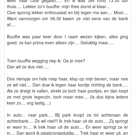
weer naar Cloe gegaan..... En ik was zelf rond 13.30 uur
thuis..... Lekker zo'n buuffie: mijn thee stond al klaar....
Cloe sprong lekker enthousiast en blij tegen me aan.... Mooi....
Want vanmorgen om 06.30 kwam ze niet eens van de bank
af....
Buuffie was paar keer door t raam wezen kijken, alles ging
goed, ze kan prima even alleen zijn.... Gelukkig maar.....
Toen buuffie wegging riep ik: Ga je mee?
Dan wil ze dus niet.....
Doe riempje om hals roep haar, klop op mijn benen, maar nee
ze wil niet.... Dan duw ik tegen haar kontje richting de bank.....
Als ze dreigt te vallen, strekt ze toch haar pootjes, en dan loopt
ze met grote tegenzin, toch maar mee.... (Is dus bijna iedere
keer zo.... erg lastig....)
In auto... naar park.... Bij park kruipt ze tot achteraan de
achterbank.... Ze wil niet!!! Ik trek haar uit de auto.... Zij springt
er weer in.... Ik trek haar uit de auto.... En weer springt ze er
in.... Dan word ik pissig/ongeduldig.... Trek haar er weer uit, en