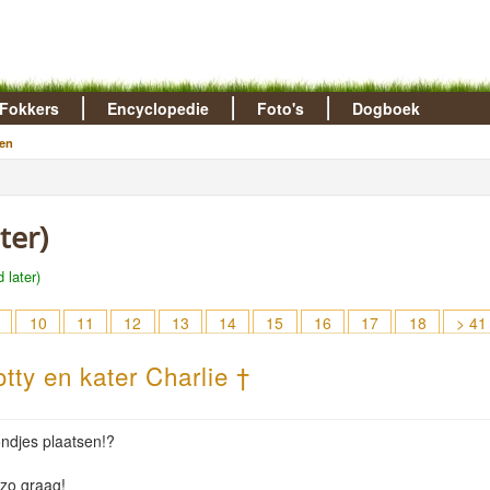
Fokkers
Encyclopedie
Foto's
Dogboek
en
ter)
 later)
10
11
12
13
14
15
16
17
18
> 41
tty en kater Charlie †
hondjes plaatsen!?
 zo graag!