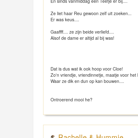
En sinds vanmiddag een Teefje er bij....
Ze liet haar Reu gewoon zelf uit zoeken...
Er was keus....
Gaaffff.... ze zijn beide verliefd....
Alsof de dame er altijd al bij was!
Dat is dus wat ik ook hoop voor Cloe!
Zo'n vriendje, vriendinnetje, maatje voor het 
Waar ze dik en dun op kan bouwen....
Ontroerend mooi he?
Rachelle & Hummie