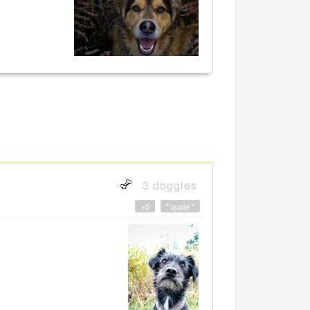
3 doggies
+0
" quote "