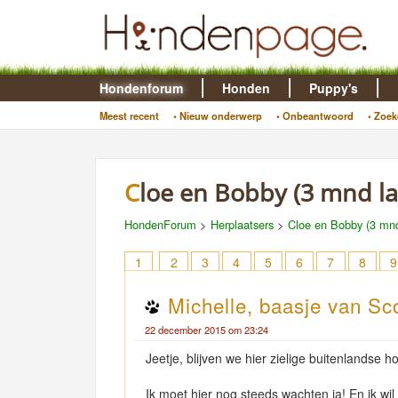
Hondenforum
Honden
Puppy's
Meest recent
• Nieuw onderwerp
• Onbeantwoord
• Zoek
Cloe en Bobby (3 mnd la
HondenForum
>
Herplaatsers
>
Cloe en Bobby (3 mnd
1
2
3
4
5
6
7
8
9
Michelle, baasje van Sco
22 december 2015 om 23:24
Jeetje, blijven we hier zielige buitenlandse 
Ik moet hier nog steeds wachten ja! En ik wil