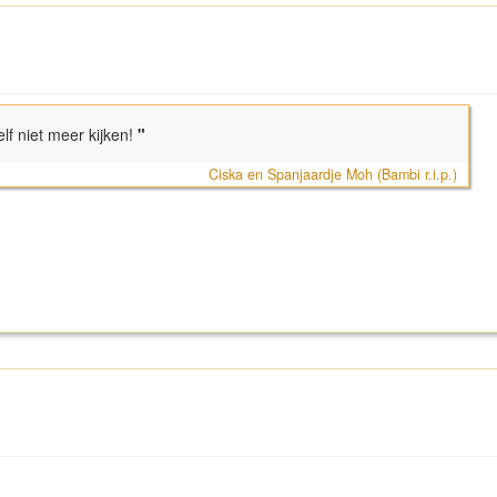
f niet meer kijken!
"
Ciska en Spanjaardje Moh (Bambi r.i.p.)