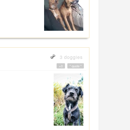
3 doggies
+0
" quote "