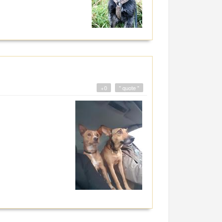
+0
" quote "