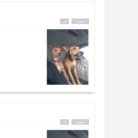
+0
" quote "
+0
" quote "