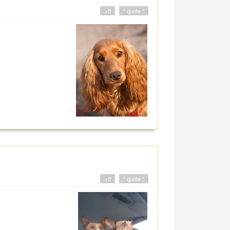
+0
" quote "
+0
" quote "