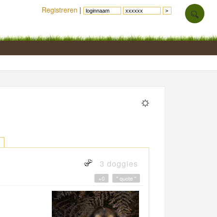
Registreren
|
3 doggies
+0
" quote "