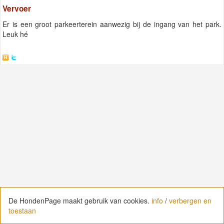
Vervoer
Er is een groot parkeerterein aanwezig bij de ingang van het park.
Leuk hé
De HondenPage maakt gebruik van cookies.
De HondenPage maakt gebruik van cookies.
info
info
/
/
verbergen en
verbergen en
toestaan
toestaan