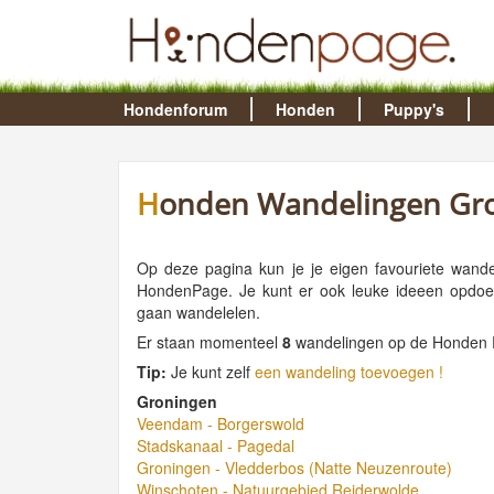
Hondenforum
Honden
Puppy's
Honden Wandelingen Gr
Op deze pagina kun je je eigen favouriete wand
HondenPage. Je kunt er ook leuke ideeen opdoen
gaan wandelelen.
Er staan momenteel
8
wandelingen op de Honden
Tip:
Je kunt zelf
een wandeling toevoegen !
Groningen
Veendam - Borgerswold
Stadskanaal - Pagedal
Groningen - Vledderbos (Natte Neuzenroute)
Winschoten - Natuurgebied Reiderwolde