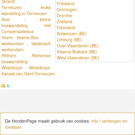
Strand!
Friesland
Terneuzen - leuke
Groningen
wandeling in Terneuzen
Drenthe
Axel - kleine
Zeeland
boswandeling Het
Flevoland
Compensatiebos
Antwerpen (BE)
Veere - Veerse Bos.
Limburg (BE)
werkendam - biesbosch
Oost-Vlaanderen (BE)
werkendam
Vlaams-Brabant (BE)
Ritthem - Ritthemse
West-Vlaanderen (BE)
boswandeling
Westdorpe - Westdorpe:
Kanaal van Gent/Terneuzen
De HondenPage maakt gebruik van cookies.
De HondenPage maakt gebruik van cookies.
info
info
/
/
verbergen en
verbergen en
toestaan
toestaan