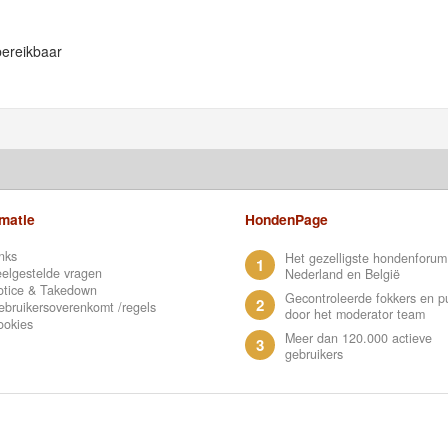
bereikbaar
rmatie
HondenPage
nks
Het gezelligste hondenforum
1
elgestelde vragen
Nederland en België
otice & Takedown
Gecontroleerde fokkers en p
2
bruikersoverenkomt /regels
door het moderator team
ookies
Meer dan 120.000 actieve
3
gebruikers