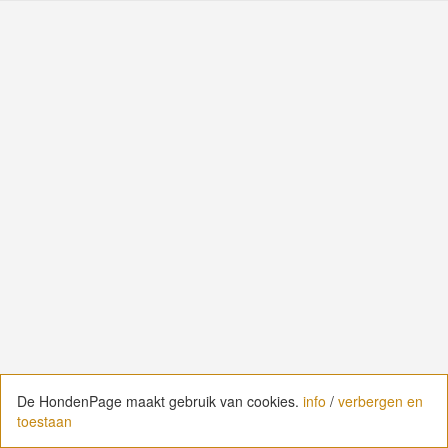
De HondenPage maakt gebruik van cookies.
De HondenPage maakt gebruik van cookies.
info
info
/
/
verbergen en
verbergen en
toestaan
toestaan