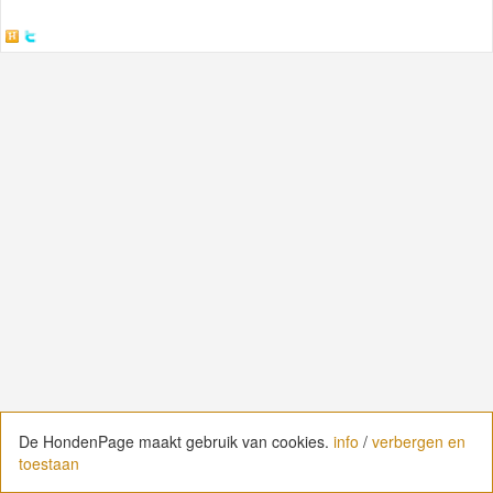
De HondenPage maakt gebruik van cookies.
De HondenPage maakt gebruik van cookies.
info
info
/
/
verbergen en
verbergen en
toestaan
toestaan