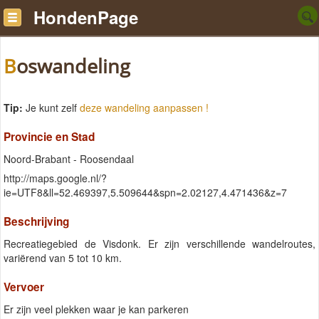
HondenPage
Boswandeling
Tip:
Je kunt zelf
deze wandeling aanpassen !
Provincie en Stad
Noord-Brabant - Roosendaal
http://maps.google.nl/?
ie=UTF8&ll=52.469397,5.509644&spn=2.02127,4.471436&z=7
Beschrijving
Recreatiegebied de Visdonk. Er zijn verschillende wandelroutes,
variërend van 5 tot 10 km.
Vervoer
Er zijn veel plekken waar je kan parkeren