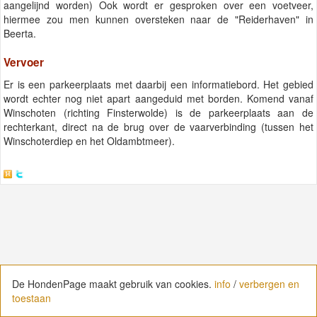
aangelijnd worden) Ook wordt er gesproken over een voetveer,
hiermee zou men kunnen oversteken naar de "Reiderhaven" in
Beerta.
Vervoer
Er is een parkeerplaats met daarbij een informatiebord. Het gebied
wordt echter nog niet apart aangeduid met borden. Komend vanaf
Winschoten (richting Finsterwolde) is de parkeerplaats aan de
rechterkant, direct na de brug over de vaarverbinding (tussen het
Winschoterdiep en het Oldambtmeer).
De HondenPage maakt gebruik van cookies.
De HondenPage maakt gebruik van cookies.
info
info
/
/
verbergen en
verbergen en
toestaan
toestaan