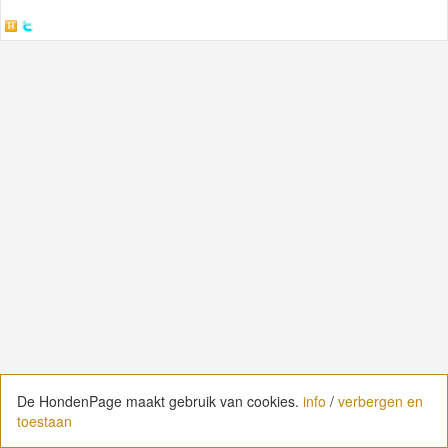
De HondenPage maakt gebruik van cookies.
De HondenPage maakt gebruik van cookies.
info
info
/
/
verbergen en
verbergen en
toestaan
toestaan