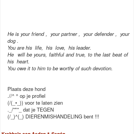
He is your friend , your partner , your defender , your
dog .
You are his life, his love, his leader.
He will be yours, faithful and true, to the last beat of
his heart.
You owe it to him to be worthy of such devotion.
Plaats deze hond
.//^ ^ op je profiel
(/(_•_)) voor te laten zien
._/''*''_ dat je TEGEN
(/_)^(_) DIERENMISHANDELING bent !!!
Krabbels aan Aedon & Senán