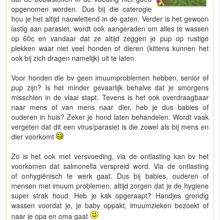
opgenomen worden. Dus bij die caterogie
hou je het altijd nauwlettend in de gaten. Verder is het gewoon
lastig aan parasiet, wordt ook aangeraden om alles te wassen
op 60c en vandaar dat ze altijd zeggen je pup op rustige
plekken waar niet veel honden of dieren (kittens kunnen het
ook bij zich dragen namelijk) uit te laten.
Voor honden die bv geen imuumproblemen hebben, senior of
pup zijn? Is het minder gevaarlijk behalve dat je smorgens
misschien in de vlaai stapt. Tevens is het ook overdraagbaar
naar mens of van mens naar dier, heb je dus babies of
ouderen in huis? Zeker je hond laten behandelen. Wordt vaak
vergeten dat dit een virus/parasiet is die zowel als bij mens en
dier voorkomt
Zo is het ook met versvoeding, via de ontlasting kan bv het
voorkomen dat salmonella verspreid word. Via de ontlasting
of onhygiënisch te werk gaat. Dus bij babies, ouderen of
mensen met imuum problemen, altijd zorgen dat je de hygiene
super strak houd. Heb je kak opgeraapt? Handjes grondig
wassen voordat je, je baby oppakt, imuumzieken bezoekt of
naar je opa en oma gaat