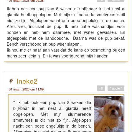
01 maart 2026 om 09:38
Ik heb ook een pup van 8 weken die blijkbaar in het nest al
giardia heeft opgelopen. Met mijn sluimerende smetvrees is dit
niet zo fijn. Afgelopen nacht een poep ongelukje in de bench.
Alles vies, inclusief de pup. Ik heb natte washandjes voor
honden en heb hem daarmee, met water gewassen. En
afgespoeld met de handdouche. Daarna was de pup bekaf.
Bench verschoond en pup weer slapen.
Ik hou me er naar aan vast dat de kans op besmetting bij een
mens zeer klein is. En ik was voortdurend mijn handen
Ineke2
+0
" quote "
01 maart 2026 om 11:09
"
Ik heb ook een pup van 8 weken die
blijkbaar in het nest al giardia heeft
opgelopen. Met mijn sluimerende
smetvrees is dit niet zo fijn. Afgelopen
nacht een poep ongelukje in de bench.
Alles vies, inclusief de pup. Ik heb natte