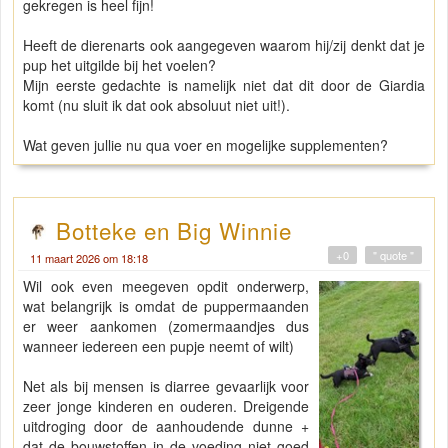
gekregen is heel fijn!
Heeft de dierenarts ook aangegeven waarom hij/zij denkt dat je
pup het uitgilde bij het voelen?
Mijn eerste gedachte is namelijk niet dat dit door de Giardia
komt (nu sluit ik dat ook absoluut niet uit!).
Wat geven jullie nu qua voer en mogelijke supplementen?
Botteke en Big Winnie
+0
" quote "
11 maart 2026 om 18:18
Wil ook even meegeven opdit onderwerp,
wat belangrijk is omdat de puppermaanden
er weer aankomen (zomermaandjes dus
wanneer iedereen een pupje neemt of wilt)
Net als bij mensen is diarree gevaarlijk voor
zeer jonge kinderen en ouderen. Dreigende
uitdroging door de aanhoudende dunne +
dat de bouwstoffen in de voeding niet goed