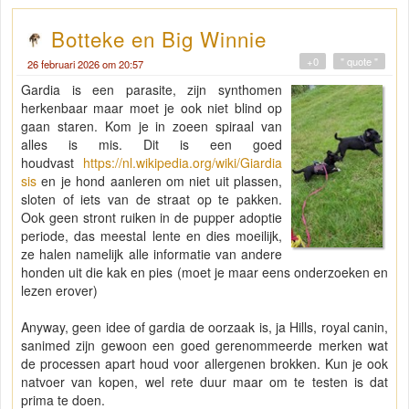
Botteke en Big Winnie
+0
" quote "
26 februari 2026 om 20:57
Gardia is een parasite, zijn synthomen
herkenbaar maar moet je ook niet blind op
gaan staren. Kom je in zoeen spiraal van
alles is mis. Dit is een goed
houdvast
https://nl.wikipedia.org/wiki/Giardia
sis
en je hond aanleren om niet uit plassen,
sloten of iets van de straat op te pakken.
Ook geen stront ruiken in de pupper adoptie
periode, das meestal lente en dies moeilijk,
ze halen namelijk alle informatie van andere
honden uit die kak en pies (moet je maar eens onderzoeken en
lezen erover)
Anyway, geen idee of gardia de oorzaak is, ja Hills, royal canin,
sanimed zijn gewoon een goed gerenommeerde merken wat
de processen apart houd voor allergenen brokken. Kun je ook
natvoer van kopen, wel rete duur maar om te testen is dat
prima te doen.