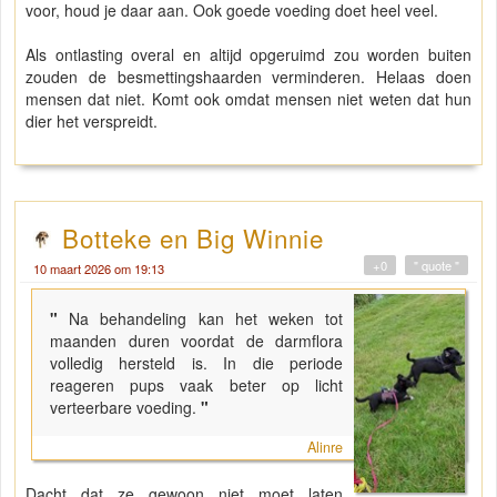
voor, houd je daar aan. Ook goede voeding doet heel veel.
Als ontlasting overal en altijd opgeruimd zou worden buiten
zouden de besmettingshaarden verminderen. Helaas doen
mensen dat niet. Komt ook omdat mensen niet weten dat hun
dier het verspreidt.
Botteke en Big Winnie
+0
" quote "
10 maart 2026 om 19:13
"
Na behandeling kan het weken tot
maanden duren voordat de darmflora
volledig hersteld is. In die periode
reageren pups vaak beter op licht
verteerbare voeding.
"
Alinre
Dacht dat ze gewoon niet moet laten