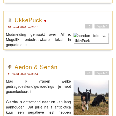
UkkePuck
+0
" quote "
10 maart 2026 om 20:13
Modmelding gemaakt over Alinre.
Mogelijk onbetrouwbare tekst in
gequote deel.
Aedon & Senán
+1
" quote "
11 maart 2026 om 08:54
Mag ik vragen welke
gedragsdeskundige/voedings- je hebt
gecontacteerd?
Giardia is ontzettend naar en kan lang
aanhouden. Dat jullie na 1 antibiotica
kuur een negatieve test hebben