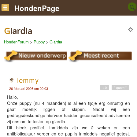
HondenPage
Giardia
HondenForum
>
Puppy
>
Giardia
lemmy
+0
" quote "
26 februari 2026 om 20:03
Hallo,
Onze puppy (nu 4 maanden) is al een tijdje erg onrustig en
gaat moeilijk liggen of slapen. Nadat wij een
gedragsdeskundige hiervoor hadden geconsulteerd adviseerde
zij ons om te testen op giardia.
Dit bleek positief. Inmiddels zijn we 2 weken en een
antibioticakuur verder en de pup is inmiddels negatief getest.