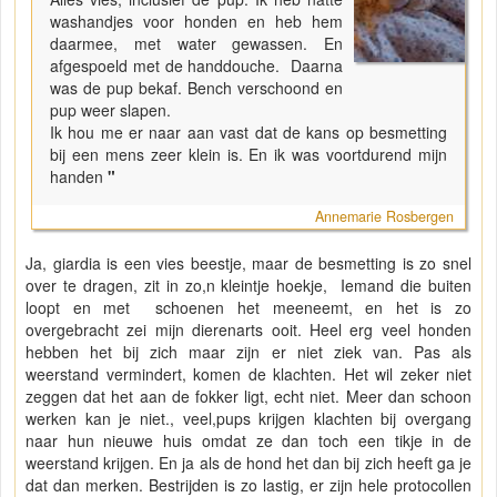
washandjes voor honden en heb hem
daarmee, met water gewassen. En
afgespoeld met de handdouche. Daarna
was de pup bekaf. Bench verschoond en
pup weer slapen.
Ik hou me er naar aan vast dat de kans op besmetting
bij een mens zeer klein is. En ik was voortdurend mijn
handen
"
Annemarie Rosbergen
Ja, giardia is een vies beestje, maar de besmetting is zo snel
over te dragen, zit in zo,n kleintje hoekje, Iemand die buiten
loopt en met schoenen het meeneemt, en het is zo
overgebracht zei mijn dierenarts ooit. Heel erg veel honden
hebben het bij zich maar zijn er niet ziek van. Pas als
weerstand vermindert, komen de klachten. Het wil zeker niet
zeggen dat het aan de fokker ligt, echt niet. Meer dan schoon
werken kan je niet., veel,pups krijgen klachten bij overgang
naar hun nieuwe huis omdat ze dan toch een tikje in de
weerstand krijgen. En ja als de hond het dan bij zich heeft ga je
dat dan merken. Bestrijden is zo lastig, er zijn hele protocollen