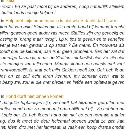
 in
Nala
o voor ! En ze past mooi bij de anderen, hoop natuurlijk stiekem
n buitenlands hondje helpen !
 in
Help met mijn hond mausie is niet wie ik dacht dat hij was.
ken tal van asiel Staffies die als eerste hond bij iemand terecht
llen gewoon geen ander ras meer. Staffies zijn erg gevoelig en
lossing is "breng maar terug". I.p.v. tips te geven en te vertellen
t je wat een gevaar is op straat ? De mens. En trouwens als
oudt ook de kleinere, dan is er geen probleem. Ben het zat dat
, sommige bazen ja, maar de Staffies zelf beslist niet. Ze zijn niet
beste maatjes van mijn hond. Maarja, ik ben een baasje met veel
antwoordelijk is, laat ook mijn Golden nooit los. Ook heb ik de
es en ze zelf echt leren kennen, ipv zomaar even wat te
bezig zie, zou ik die met plezier en liefde een oplawaai geven
 in
Hond durft niet binnen komen
dat jullie topbaasjes zijn, ze heeft het bijzonder getroffen met
ootjes vond haar zo mooi en ja dan blijft dat bij. Ze hebben nu
at kopje om. Zo heb ik een hond die niet op een normale manier
eng, dus ik moet de deur helemaal openen zodat ze zich kan
 niet. Idem dito met het laminaat, is vaak een hoop drama omdat