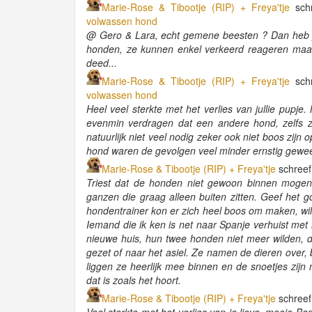
Marie-Rose & Tibootje (RIP) + Freya'tje
sch
volwassen hond
@ Gero & Lara, echt gemene beesten ? Dan heb je
honden, ze kunnen enkel verkeerd reageren maar
deed...
Marie-Rose & Tibootje (RIP) + Freya'tje
sch
volwassen hond
Heel veel sterkte met het verlies van jullie pupje.
evenmin verdragen dat een andere hond, zelfs zi
natuurlijk niet veel nodig zeker ook niet boos zijn 
hond waren de gevolgen veel minder ernstig gew
Marie-Rose & Tibootje (RIP) + Freya'tje
schreef
Triest dat de honden niet gewoon binnen mogen 
ganzen die graag alleen buiten zitten. Geef het 
hondentrainer kon er zich heel boos om maken, wil
Iemand die ik ken is net naar Spanje verhuist me
nieuwe huis, hun twee honden niet meer wilden, 
gezet of naar het asiel. Ze namen de dieren over
liggen ze heerlijk mee binnen en de snoetjes zijn 
dat is zoals het hoort.
Marie-Rose & Tibootje (RIP) + Freya'tje
schreef