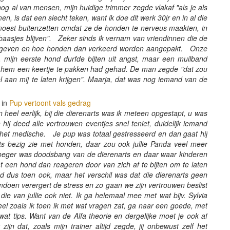
og al van mensen, mijn huidige trimmer zegde vlakaf "als je als
en, is dat een slecht teken, want ik doe dit werk 30jr en in al die
 moest buitenzetten omdat ze de honden te nerveus maakten, in
 baasjes blijven". Zeker sinds ik vernam van vriendinnen die de
 gegeven en hoe honden dan verkeerd worden aangepakt. Onze
 mijn eerste hond durfde bijten uit angst, maar een muilband
ij hem een keertje te pakken had gehad. De man zegde "dat zou
aan mij te laten krijgen". Maarja, dat was nog iemand van de
 in
Pup vertoont vals gedrag
n heel eerlijk, bij die dierenarts was ik meteen opgestapt, u was
ij deed alle vertrouwen eventjes snel teniet, duidelijk iemand
 het medische. Je pup was totaal gestresseerd en dan gaat hij
ts bezig zie met honden, daar zou ook jullie Panda veel meer
oeger was doodsbang van de dierenarts en daar waar kinderen
aat een hond dan reageren door van zich af te bijten om te laten
ond dus toen ook, maar het verschil was dat die dierenarts geen
oen verergert de stress en zo gaan we zijn vertrouwen beslist
die van jullie ook niet. Ik ga helemaal mee met wat bijv. Sylvia
el zoals ik toen ik met wat vragen zat, ga naar een goede, met
t tips. Want van de Alfa theorie en dergelijke moet je ook af
ijn dat, zoals mijn trainer altijd zegde, jij onbewust zelf het