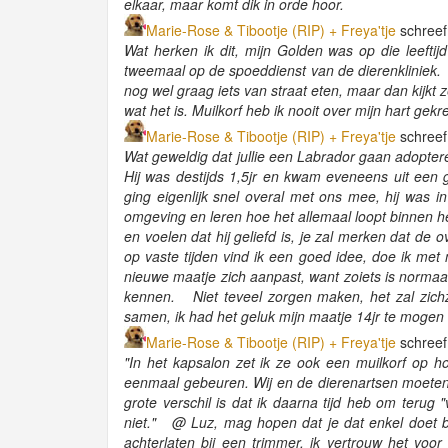
elkaar, maar komt dik in orde hoor.
Marie-Rose & Tibootje (RIP) + Freya'tje
schreef
Wat herken ik dit, mijn Golden was op die leefti
tweemaal op de spoeddienst van de dierenkliniek. Du
nog wel graag iets van straat eten, maar dan kijkt
wat het is. Muilkorf heb ik nooit over mijn hart gekre
Marie-Rose & Tibootje (RIP) + Freya'tje
schreef
Wat geweldig dat jullie een Labrador gaan adopter
Hij was destijds 1,5jr en kwam eveneens uit een g
ging eigenlijk snel overal met ons mee, hij was 
omgeving en leren hoe het allemaal loopt binnen 
en voelen dat hij geliefd is, je zal merken dat de 
op vaste tijden vind ik een goed idee, doe ik met 
nieuwe maatje zich aanpast, want zoiets is normaal
kennen. Niet teveel zorgen maken, het zal zichze
samen, ik had het geluk mijn maatje 14jr te moge
Marie-Rose & Tibootje (RIP) + Freya'tje
schreef
"In het kapsalon zet ik ze ook een muilkorf op ho
eenmaal gebeuren. Wij en de dierenartsen moet
grote verschil is dat ik daarna tijd heb om terug
niet." @ Luz, mag hopen dat je dat enkel doet bi
achterlaten bij een trimmer, ik vertrouw het voor