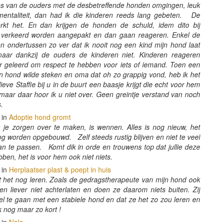
ndjes van de ouders met de desbetreffende honden omgingen, leuk
entaliteit, dan had ik die kinderen reeds lang gebeten. De
t het. En dan krijgen de honden de schuld, idem dito bij
l verkeerd worden aangepakt en dan gaan reageren. Enkel de
n ondertussen zo ver dat ik nooit nog een kind mijn hond laat
maar dankzij de ouders de kinderen niet. Kinderen reageren
 geleerd om respect te hebben voor iets of iemand. Toen een
ijn hond wilde steken en oma dat oh zo grappig vond, heb ik het
e Staffie bij u in de buurt een baasje krijgt die echt voor hem
 maar daar hoor ik u niet over. Geen greintje verstand van noch
s.
 in
Adoptie hond gromt
je zorgen over te maken, is wennen. Alles is nog nieuw, het
g worden opgebouwd. Zelf steeds rustig blijven en niet te veel
an te passen. Komt dik in orde en trouwens top dat jullie deze
bben, het is voor hem ook niet niets.
 in
Herplaatser plast & poept in huis
et het nog leren. Zoals de gedragstherapeute van mijn hond ook
en liever niet achterlaten en doen ze daarom niets buiten. Zij
 te gaan met een stabiele hond en dat ze het zo zou leren en
k nog maar zo kort !