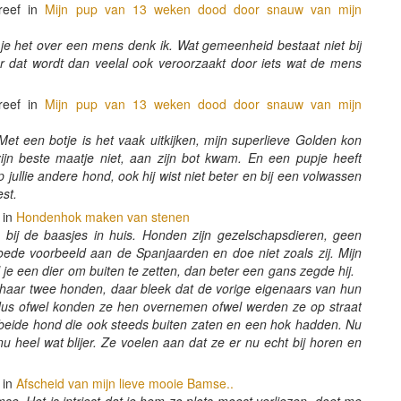
reef in
Mijn pup van 13 weken dood door snauw van mijn
 het over een mens denk ik. Wat gemeenheid bestaat niet bij
 dat wordt dan veelal ook veroorzaakt door iets wat de mens
reef in
Mijn pup van 13 weken dood door snauw van mijn
 Met een botje is het vaak uitkijken, mijn superlieve Golden kon
jn beste maatje niet, aan zijn bot kwam. En een pupje heeft
op jullie andere hond, ook hij wist niet beter en bij een volwassen
eest.
 in
Hondenhok maken van stenen
bij de baasjes in huis. Honden zijn gezelschapsdieren, geen
goede voorbeeld aan de Spanjaarden en doe niet zoals zij. Mijn
 je een dier om buiten te zetten, dan beter een gans zegde hij.
t haar twee honden, daar bleek dat de vorige eigenaars van hun
dus ofwel konden ze hen overnemen ofwel werden ze op straat
, beide hond die ook steeds buiten zaten en een hok hadden. Nu
nu heel wat blijer. Ze voelen aan dat ze er nu echt bij horen en
 in
Afscheid van mijn lieve mooie Bamse..