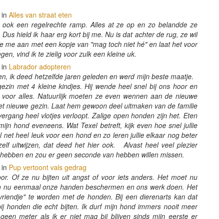
 in
Alles van straat eten
jd ook een regelrechte ramp. Alles at ze op en zo belandde ze
s hield ik haar erg kort bij me. Nu is dat achter de rug, ze wil
 ze me aan met een kopje van "mag toch niet hé" en laat het voor
gen, vind ik te zielig voor zulk een kleine uk.
 in
Labrador adopteren
en, ik deed hetzelfde jaren geleden en werd mijn beste maatje.
ezin met 4 kleine kindjes. Hij wende heel snel bij ons hoor en
in voor alles. Natuurlijk moeten ze even wennen aan de nieuwe
het nieuwe gezin. Laat hem gewoon deel uitmaken van de familie
overgang heel vlotjes verloopt. Zalige open honden zijn het. Eten
mijn hond eveneens. Wat Texel betreft, kijk even hoe snel jullie
 net heel leuk voor een hond en zo leren jullie elkaar nog beter
lf uitwijzen, dat deed het hier ook. Alvast heel veel plezier
n hebben en zou er geen seconde van hebben willen missen.
 in
Pup vertoont vals gedrag
or. Of ze nu bijten uit angst of voor iets anders. Het moet nu
en nu eenmaal onze handen beschermen en ons werk doen. Het
 "vriendje" te worden met de honden. Bij een dierenarts kan dat
j honden die echt bijten. Ik durf mijn hond immers nooit meer
 geen meter als ik er niet mag bij blijven sinds mijn eerste er