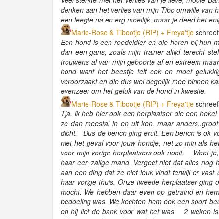
Veel sterkte met het verlies van je lieve, mooie Ba
denken aan het verlies van mijn Tibo omwille van 
een leegte na en erg moeilijk, maar je deed het en
Marie-Rose & Tibootje (RIP) + Freya'tje
schreef
Een hond is een roedeldier en die horen bij hun m
dan een gans, zoals mijn trainer altijd terecht ste
trouwens al van mijn geboorte af en extreem maar
hond want het beestje telt ook en moet gelukki
veroorzaakt en die dus wel degelijk mee binnen kan
evenzeer om het geluk van de hond in kwestie.
Marie-Rose & Tibootje (RIP) + Freya'tje
schreef
Tja, ik heb hier ook een herplaatser die een hek
ze dan meestal in en uit kon, maar anders..groot
dicht. Dus de bench ging eruit. Een bench is ok voo
niet het geval voor jouw hondje, net zo min als he
voor mijn vorige herplaatsers ook nooit. Weet je,
haar een zalige mand. Vergeet niet dat alles nog 
aan een ding dat ze niet leuk vindt terwijl er va
haar vorige thuis. Onze tweede herplaatser ging 
mocht. We hebben daar even op getraind en hem ge
bedoeling was. We kochten hem ook een soort bedje
en hij liet de bank voor wat het was. 2 weken i