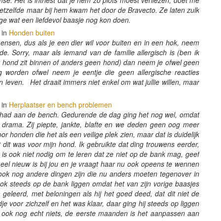
mse. Het is intriest dat je hem zo plots moest verliezen, doet me
hetzelfde maar bij hem kwam het door de Bravecto. Ze laten zulk
ige wat een liefdevol baasje nog kon doen.
 in
Honden buiten
ensen, dus als je een dier wil voor buiten en in een hok, neem
lde. Sorry, maar als iemand van de familie allergisch is (ben ik
 hond zit binnen of anders geen hond) dan neem je ofwel geen
g worden ofwel neem je eentje die geen allergische reacties
 leven. Het draait immers niet enkel om wat jullie willen, maar
 in
Herplaatser en bench problemen
el had aan de bench. Gedurende de dag ging het nog wel, omdat
 drama. Zij piepte, jankte, blafte en we deden geen oog meer
r honden die het als een veilige plek zien, maar dat is duidelijk
t dit was voor mijn hond. Ik gebruikte dat ding trouwens eerder,
 is ook niet nodig om te leren dat ze niet op de bank mag, geef
heel nieuw is bij jou en je vraagt haar nu ook opeens te wennen
st ook nog andere dingen zijn die nu anders moeten tegenover in
ook steeds op de bank liggen omdat het van zijn vorige baasjes
leerd, met beloningen als hij het goed deed, dat dit niet de
 voor zichzelf en het was klaar, daar ging hij steeds op liggen
s ook nog echt niets, de eerste maanden is het aanpassen aan