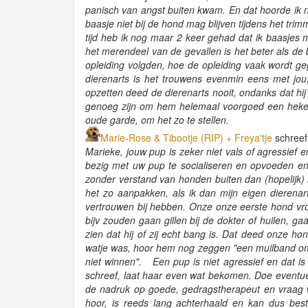
panisch van angst buiten kwam. En dat hoorde ik n
baasje niet bij de hond mag blijven tijdens het trimm
tijd heb ik nog maar 2 keer gehad dat ik baasjes
het merendeel van de gevallen is het beter als de
opleiding volgden, hoe de opleiding vaak wordt
dierenarts is het trouwens evenmin eens met jou,
opzetten deed de dierenarts nooit, ondanks dat h
genoeg zijn om hem helemaal voorgoed een hekel 
oude garde, om het zo te stellen.
Marie-Rose & Tibootje (RIP) + Freya'tje
schreef
Marieke, jouw pup is zeker niet vals of agressief e
bezig met uw pup te socialiseren en opvoeden en h
zonder verstand van honden buiten dan (hopelijk)
het zo aanpakken, als ik dan mijn eigen dierenar
vertrouwen bij hebben. Onze onze eerste hond vr
bijv zouden gaan gillen bij de dokter of huilen, g
zien dat hij of zij echt bang is. Dat deed onze h
watje was, hoor hem nog zeggen "een muilband omd
niet winnen". Een pup is niet agressief en dat is 
schreef, laat haar even wat bekomen. Doe eventue
de nadruk op goede, gedragstherapeut en vraag wa
hoor, is reeds lang achterhaald en kan dus best z