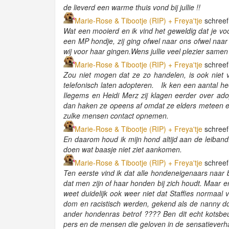
de lieverd een warme thuis vond bij jullie !!
Marie-Rose & Tibootje (RIP) + Freya'tje
schreef
Wat een mooierd en ik vind het geweldig dat je vo
een MP hondje, zij ging ofwel naar ons ofwel naar
wij voor haar gingen.Wens jullie veel plezier samen
Marie-Rose & Tibootje (RIP) + Freya'tje
schreef
Zou niet mogen dat ze zo handelen, is ook niet 
telefonisch laten adopteren. Ik ken een aantal he
Ilegems en Heidi Merz zij klagen eerder over ad
dan haken ze opeens af omdat ze elders meteen e
zulke mensen contact opnemen.
Marie-Rose & Tibootje (RIP) + Freya'tje
schreef
En daarom houd ik mijn hond altijd aan de leiband. H
doen wat baasje niet ziet aankomen.
Marie-Rose & Tibootje (RIP) + Freya'tje
schreef
Ten eerste vind ik dat alle hondeneigenaars naar
dat men zijn of haar honden bij zich houdt. Maar e
weet duidelijk ook weer niet dat Staffies normaal
dom en racistisch werden, gekend als de nanny do
ander hondenras betrof ???? Ben dit echt kotsbeu
pers en de mensen die geloven in de sensatieverha