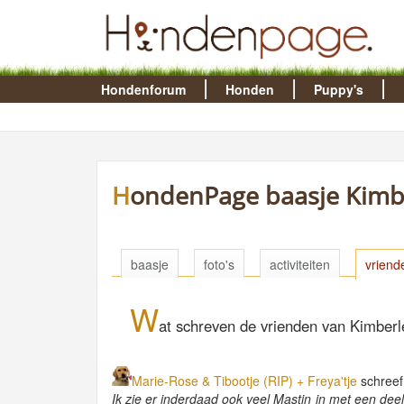
Hondenforum
Honden
Puppy's
HondenPage baasje Kimb
baasje
foto's
activiteiten
vriend
W
at schreven de vrienden van Kimberl
Marie-Rose & Tibootje (RIP) + Freya'tje
schreef
Ik zie er inderdaad ook veel Mastin in met een deel H