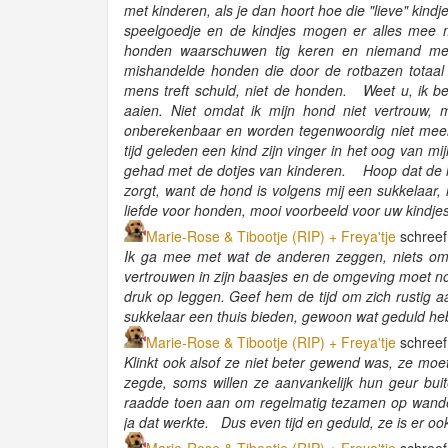
met kinderen, als je dan hoort hoe die "lieve" ki
speelgoedje en de kindjes mogen er alles mee m
honden waarschuwen tig keren en niemand merk
mishandelde honden die door de rotbazen totaa
mens treft schuld, niet de honden. Weet u, ik be
aaien. Niet omdat ik mijn hond niet vertrouw, 
onberekenbaar en worden tegenwoordig niet meer
tijd geleden een kind zijn vinger in het oog van m
gehad met de dotjes van kinderen. Hoop dat de liev
zorgt, want de hond is volgens mij een sukkelaar,
liefde voor honden, mooi voorbeeld voor uw kindje
Marie-Rose & Tibootje (RIP) + Freya'tje
schreef
Ik ga mee met wat de anderen zeggen, niets om 
vertrouwen in zijn baasjes en de omgeving moet no
druk op leggen. Geef hem de tijd om zich rustig a
sukkelaar een thuis bieden, gewoon wat geduld he
Marie-Rose & Tibootje (RIP) + Freya'tje
schreef
Klinkt ook alsof ze niet beter gewend was, ze mo
zegde, soms willen ze aanvankelijk hun geur buit
raadde toen aan om regelmatig tezamen op wandel
ja dat werkte. Dus even tijd en geduld, ze is er oo