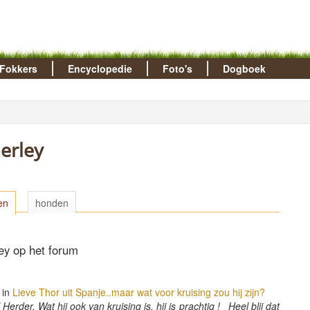
Fokkers
Encyclopedie
Foto's
Dogboek
erley
en
honden
ey op het forum
 in
Lieve Thor uit Spanje..maar wat voor kruising zou hij zijn?
erder. Wat hij ook van kruising is, hij is prachtig ! Heel blij dat