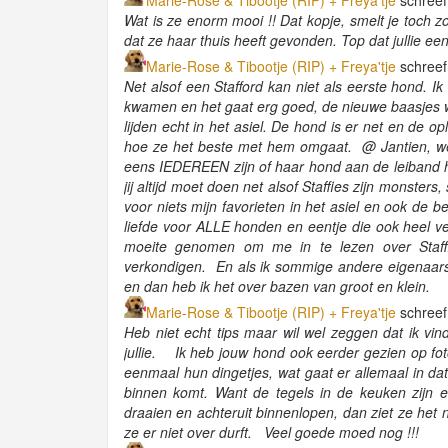
Marie-Rose & Tibootje (RIP) + Freya'tje
schreef
Wat is ze enorm mooi !! Dat kopje, smelt je toch z
dat ze haar thuis heeft gevonden. Top dat jullie ee
Marie-Rose & Tibootje (RIP) + Freya'tje
schreef
Net alsof een Stafford kan niet als eerste hond. Ik 
kwamen en het gaat erg goed, de nieuwe baasjes wi
lijden echt in het asiel. De hond is er net en de op
hoe ze het beste met hem omgaat. @ Jantien, wee
eens IEDEREEN zijn of haar hond aan de leiband h
jij altijd moet doen net alsof Staffies zijn monsters
voor niets mijn favorieten in het asiel en ook de 
liefde voor ALLE honden en eentje die ook heel ver
moeite genomen om me in te lezen over Staffi
verkondigen. En als ik sommige andere eigenaars 
en dan heb ik het over bazen van groot en klein.
Marie-Rose & Tibootje (RIP) + Freya'tje
schreef
Heb niet echt tips maar wil wel zeggen dat ik vind 
jullie. Ik heb jouw hond ook eerder gezien op fot
eenmaal hun dingetjes, wat gaat er allemaal in d
binnen komt. Want de tegels in de keuken zijn 
draaien en achteruit binnenlopen, dan ziet ze het
ze er niet over durft. Veel goede moed nog !!!