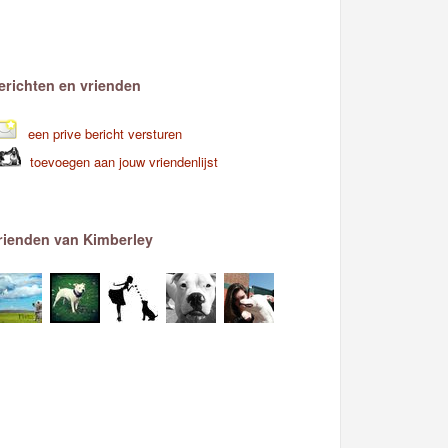
erichten en vrienden
een prive bericht versturen
toevoegen aan jouw vriendenlijst
rienden van Kimberley