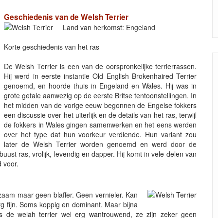
Geschiedenis van de Welsh Terrier
Land van herkomst: Engeland
Korte geschiedenis van het ras
De Welsh Terrier is een van de oorspronkelijke terrierrassen.
Hij werd in eerste instantie Old English Brokenhaired Terrier
genoemd, en hoorde thuis in Engeland en Wales. Hij was in
grote getale aanwezig op de eerste Britse tentoonstellingen. In
het midden van de vorige eeuw begonnen de Engelse fokkers
een discussie over het uiterlijk en de details van het ras, terwijl
de fokkers in Wales gingen samenwerken en het eens werden
over het type dat hun voorkeur verdiende. Hun variant zou
later de Welsh Terrier worden genoemd en werd door de
ust ras, vrolijk, levendig en dapper. Hij komt in vele delen van
 voor.
akzaam maar geen blaffer. Geen vernieler. Kan
rg fijn. Soms koppig en dominant. Maar bijna
 is de welah terrier wel erg wantrouwend, ze zijn zeker geen