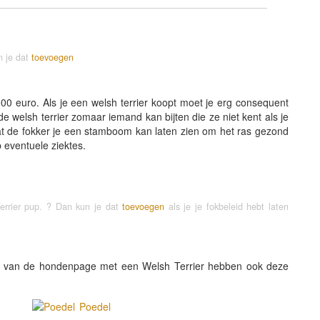
n je dat
toevoegen
00 euro. Als je een welsh terrier koopt moet je erg consequent
e welsh terrier zomaar iemand kan bijten die ze niet kent als je
 dat de fokker je een stamboom kan laten zien om het ras gezond
p eventuele ziektes.
Terrier pup. ? Dan kun je dat
toevoegen
als je je fokbeleid hebt laten
s van de hondenpage met een Welsh Terrier hebben ook deze
Poedel