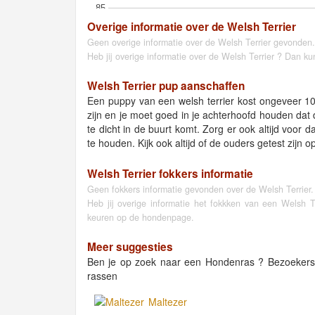
85
Overige informatie over de Welsh Terrier
Geen overige informatie over de Welsh Terrier gevonden.
Heb jij overige informatie over de Welsh Terrier ? Dan ku
Welsh Terrier pup aanschaffen
Een puppy van een welsh terrier kost ongeveer 10
zijn en je moet goed in je achterhoofd houden dat d
te dicht in de buurt komt. Zorg er ook altijd voor
te houden. Kijk ook altijd of de ouders getest zijn o
Welsh Terrier fokkers informatie
Geen fokkers informatie gevonden over de Welsh Terrier.
Heb jij overige informatie het fokkken van een Welsh 
keuren op de hondenpage.
Meer suggesties
Ben je op zoek naar een Hondenras ? Bezoeker
rassen
Maltezer