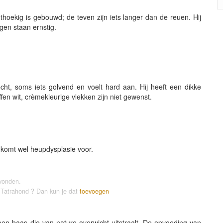
thoekig is gebouwd; de teven zijn iets langer dan de reuen. Hij
ogen staan ernstig.
cht, soms iets golvend en voelt hard aan. Hij heeft een dikke
fen wit, crèmekleurige vlekken zijn niet gewenst.
 komt wel heupdysplasie voor.
vonden.
e Tatrahond ? Dan kun je dat
toevoegen
n baas die van nature overwicht uitstraalt. De opvoeding van