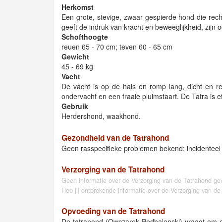
Herkomst
Een grote, stevige, zwaar gespierde hond die rech
geeft de indruk van kracht en beweeglijkheid, zijn 
Schofthoogte
reuen 65 - 70 cm; teven 60 - 65 cm
Gewicht
45 - 69 kg
Vacht
De vacht is op de hals en romp lang, dicht en re
ondervacht en een fraaie pluimstaart. De Tatra is ef
Gebruik
Herdershond, waakhond.
Gezondheid van de Tatrahond
Geen rasspecifieke problemen bekend; incidenteel
Verzorging van de Tatrahond
Geen informatie over de Verzorging van de Tatrahond ge
Heb jij ontbrekende informatie over de Verzorging van d
Opvoeding van de Tatrahond
De tatrahond (Owczarek Podhalanski) vraagt om ee