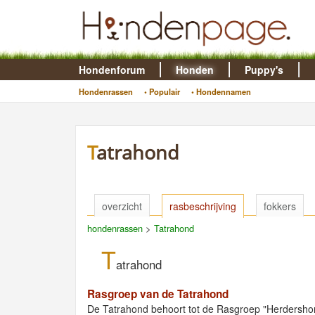
Hondenforum
Honden
Puppy's
Hondenrassen
• Populair
• Hondennamen
Tatrahond
overzicht
rasbeschrijving
fokkers
hondenrassen
>
Tatrahond
T
atrahond
Rasgroep van de Tatrahond
De Tatrahond behoort tot de Rasgroep "Herdersho