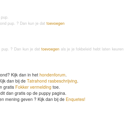
 pup.
ahond pup. ? Dan kun je dat
toevoegen
d pup. ? Dan kun je dat
toevoegen
als je je fokbeleid hebt laten keuren
ond? Kijk dan in het
hondenforum
.
ijk dan bij de
Tatrahond rasbeschrijving
.
n gratis
Fokker vermelding
toe.
dit dan gratis op de puppy pagina.
en mening geven ? Kijk dan bij de
Enquetes!