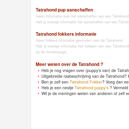
Tatrahond pup aanschaffen
Geen informatie over het aanschaffen van een Tatrahond
Heb jij overige informatie het aanschaffen van een Tatr
Tatrahond fokkers informatie
Geen fokkers informatie gevonden over de Tatrahond.
Heb jij overige informatie het fokkken van een Tatrahon
op de hondenpage.
Meer weten over de
Tatrahond
?
Heb je nog vragen over (puppy's van) de Tatrah
Uitgebreide rasbeschrijving van de Tatrahond? K
Ben je zelf een
Tatrahond Fokker
? Voeg dan ee
Heb je een nestje
Tatrahond puppy's
? Vermeld 
Wil je de meningen weten van anderen of zelf e