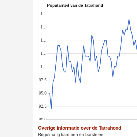
Populariteit van de Tatrahond
1…
1…
1…
1…
1…
97.5
95.0
92.5
90.0
Overige informatie over de Tatrahond
Regelmatig kammen en borstelen.