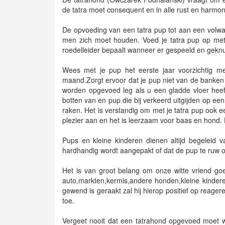
de tatra moet consequent en in alle rust en harmon
De opvoeding van een tatra pup tot aan een volw
men zich moet houden. Voed je tatra pup op met v
roedelleider bepaalt wanneer er gespeeld en geknu
Wees met je pup het eerste jaar voorzichtig 
maand.Zorgt ervoor dat je pup niet van de banken ,
worden opgevoed leg als u een gladde vloer heef
botten van en pup die bij verkeerd uitgijden op e
raken. Het is verstandig om met je tatra pup ook e
plezier aan en het is leerzaam voor baas en hond. D
Pups en kleine kinderen dienen altijd begelei
hardhandig wordt aangepakt of dat de pup te ruw of
Het is van groot belang om onze witte vriend goed
auto,markten,kermis,andere honden,kleine kindere
gewend is geraakt zal hij hierop positief op reag
toe.
Vergeet nooit dat een tatrahond opgevoed moet