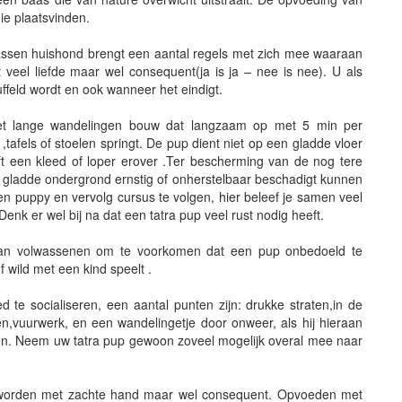
ie plaatsvinden.
assen huishond brengt een aantal regels met zich mee waaraan
eel liefde maar wel consequent(ja is ja – nee is nee). U als
ffeld wordt en ook wanneer het eindigt.
met lange wandelingen bouw dat langzaam op met 5 min per
tafels of stoelen springt. De pup dient niet op een gladde vloer
t een kleed of loper erover .Ter bescherming van de nog tere
en gladde ondergrond ernstig of onherstelbaar beschadigt kunnen
en puppy en vervolg cursus te volgen, hier beleef je samen veel
enk er wel bij na dat een tatra pup veel rust nodig heeft.
d van volwassenen om te voorkomen dat een pup onbedoeld te
 wild met een kind speelt .
 te socialiseren, een aantal punten zijn: drukke straten,in de
n,vuurwerk, en een wandelingetje door onweer, als hij hieraan
eren. Neem uw tatra pup gewoon zoveel mogelijk overal mee naar
 worden met zachte hand maar wel consequent. Opvoeden met