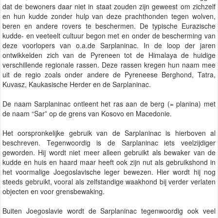
dat de bewoners daar niet in staat zouden zijn geweest om zichzelf
en hun kudde zonder hulp van deze prachthonden tegen wolven,
beren en andere rovers te beschermen. De typische Eurazische
kudde- en veeteelt cultuur begon met en onder de bescherming van
deze voorlopers van o.a.de Sarplaninac. In de loop der jaren
ontwikkelden zich van de Pyreneen tot de Himalaya de huidige
verschillende regionale rassen. Deze rassen kregen hun naam mee
uit de regio zoals onder andere de Pyreneese Berghond, Tatra,
Kuvasz, Kaukasische Herder en de Sarplaninac.
De naam Sarplaninac ontleent het ras aan de berg (= planina) met
de naam “Sar” op de grens van Kosovo en Macedonie.
Het oorspronkelijke gebruik van de Sarplaninac is hierboven al
beschreven. Tegenwoordig is de Sarplaninac iets veelzijdiger
geworden. Hij wordt niet meer alleen gebruikt als bewaker van de
kudde en huis en haard maar heeft ook zijn nut als gebruikshond in
het voormalige Joegoslavische leger bewezen. Hier wordt hij nog
steeds gebruikt, vooral als zelfstandige waakhond bij verder verlaten
objecten en voor grensbewaking.
Buiten Joegoslavie wordt de Sarplaninac tegenwoordig ook veel