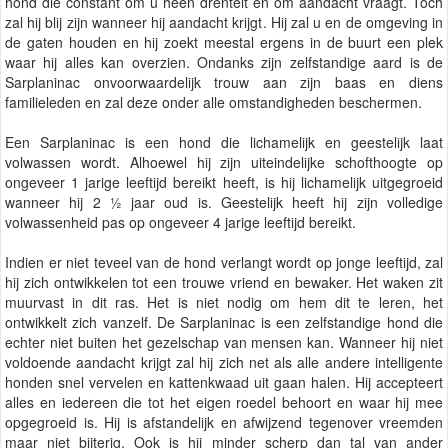
hond die constant om u heen drentelt en om aandacht vraagt. Toch
zal hij blij zijn wanneer hij aandacht krijgt. Hij zal u en de omgeving in
de gaten houden en hij zoekt meestal ergens in de buurt een plek
waar hij alles kan overzien. Ondanks zijn zelfstandige aard is de
Sarplaninac onvoorwaardelijk trouw aan zijn baas en diens
familieleden en zal deze onder alle omstandigheden beschermen.
Een Sarplaninac is een hond die lichamelijk en geestelijk laat
volwassen wordt. Alhoewel hij zijn uiteindelijke schofthoogte op
ongeveer 1 jarige leeftijd bereikt heeft, is hij lichamelijk uitgegroeid
wanneer hij 2 ½ jaar oud is. Geestelijk heeft hij zijn volledige
volwassenheid pas op ongeveer 4 jarige leeftijd bereikt.
Indien er niet teveel van de hond verlangt wordt op jonge leeftijd, zal
hij zich ontwikkelen tot een trouwe vriend en bewaker. Het waken zit
muurvast in dit ras. Het is niet nodig om hem dit te leren, het
ontwikkelt zich vanzelf. De Sarplaninac is een zelfstandige hond die
echter niet buiten het gezelschap van mensen kan. Wanneer hij niet
voldoende aandacht krijgt zal hij zich net als alle andere intelligente
honden snel vervelen en kattenkwaad uit gaan halen. Hij accepteert
alles en iedereen die tot het eigen roedel behoort en waar hij mee
opgegroeid is. Hij is afstandelijk en afwijzend tegenover vreemden
maar niet bijterig. Ook is hij minder scherp dan tal van ander