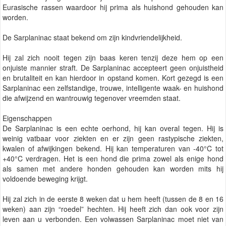
Eurasische rassen waardoor hij prima als huishond gehouden kan
worden.
De Sarplaninac staat bekend om zijn kindvriendelijkheid.
Hij zal zich nooit tegen zijn baas keren tenzij deze hem op een
onjuiste mannier straft. De Sarplaninac accepteert geen onjuistheid
en brutaliteit en kan hierdoor in opstand komen. Kort gezegd is een
Sarplaninac een zelfstandige, trouwe, intelligente waak- en huishond
die afwijzend en wantrouwig tegenover vreemden staat.
Eigenschappen
De Sarplaninac is een echte oerhond, hij kan overal tegen. Hij is
weinig vatbaar voor ziekten en er zijn geen rastypische ziekten,
kwalen of afwijkingen bekend. Hij kan temperaturen van -40°C tot
+40°C verdragen. Het is een hond die prima zowel als enige hond
als samen met andere honden gehouden kan worden mits hij
voldoende beweging krijgt.
Hij zal zich in de eerste 8 weken dat u hem heeft (tussen de 8 en 16
weken) aan zijn “roedel” hechten. Hij heeft zich dan ook voor zijn
leven aan u verbonden. Een volwassen Sarplaninac moet niet van