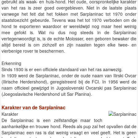
gebruikt als waak- en huis-hond. Het oude, oorspronkelijke karakter
van het ras is zeer goed overgebleven. Niet in de laatste plaats
vanwege het feit dat het fokken met Sarplaninac tot 1970 onder
staatstoezicht gebeurde. Tevens was het tot 1970 verboden om de
hond te exporteren waardoor er wereldwijd nog maar heel weinig
mee gefokt is. Wat nu dus nog steeds in de Sarplaninac
vertegenwoordigt is, is de echte Molosser, een geboren bewaker die
altijd bereid is om zichzelf en zijn naasten tegen elke twee- en
vierbenige rover te beschermen.
Erkenning
Sinds 1930 is er een officiele standaard van het ras aanwezig.
In 1939 werd de Sarplaninac, onder de oude naam van Ilirski Ovcar
(Ilirische Herdershond), geregistreerd bij de FCI. In 1956 werd de
naam officieel gewijzigd in Jugoslovenski Ovcarski pas Sarplaninac
(Joegoslavische Herdershond uit Sar Planina).
Karakter van de Sarplaninac
Karakter
De Sarplaninac is een zelfstandige maar toch
aanhankelijke en trouwe hond. Reeds als pup zal het opvallen dat de
Sarplaninac een ras is dat weinig vraagt en veel geeft. Het is geen