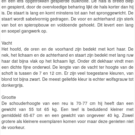
en een iets opgetrokken gespierde buikholte. De hals is breed diep
en gespierd, door de overvloedige beharing lijkt de hals korter dan hij
is. De staart is lang en komt minstens tot aan het spronggewricht. De
staart wordt sabelvormig gedragen. De voor en achterhand zijn sterk
van bot en spieropbouw en voldoende gehoekt. Dit levert een lang
en soepel gangwerk op.
Vacht
Het hoofd, de oren en de voorhand zijn bedekt met kort haar. De
nek, het lichaam en de achterhand en staart zijn bedekt met lang ruw
haar dat bijna vlak op het lichaam ligt. Onder dit dekhaar vindt men
een dichte fijne onderwol. De lengte van de vacht ter hoogte van de
schoft is tussen de 7 en 12 cm. Er zijn veel toegestane kleuren, van
blond tot bijna zwart. De meest geliefde kleur is echter wolfsgrauw tot
donkergrijs.
Grootte
De schouderhoogte van een reu is 70-77 cm hij heeft dan een
gewicht van 55 tot 65 kg. Een teef is beduidend kleiner met
gemiddeld 65-67 cm en een gewicht van ongeveer 40 kg. Zowel
grotere als kleinere exemplaren komen voor maar deze genieten niet
de voorkeur.