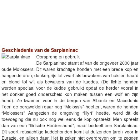
Geschiedenis van de Sarplaninac
Oorsprong en gebruik
De Sarplaninac stamt af van de ongeveer 2000 jaar
oude Molossers. Dit waren krachtige honden met een brede kop en
hangende oren, donkergrijs tot zwart als bewakers van huis en haard
en blond tot wit als bewakers van de kuddes. (De lichte honden
werden speciaal voor de kudde gebruikt opdat de herder vooral in
het donker goed onderscheid kon maken tussen een wolf en zijn
hond). Ze kwamen voor in de bergen van Albanie en Macedonie
Toen de bergweiden daar nog “Molossis” heetten, waren de honden
“Molossers” Aangezien de omgeving “Illyri” heette, werd dit de
toevoeging die nu ook nog wel eens de kop opsteekt. Men spreekt
dan van een “Ilirische Herdershond”, maar bedoelt een Sarplaninac.
Dit soort reusachtige kuddehonden komt al duizenden jaren voor in
Eurazie, en alleen daar. Het is zeker niet overdreven om te zeggen