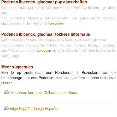
Podenco Ibicenco, gladhaar pup aanschaffen
Geen informatie over het aanschaffen van een Podenco Ibicenco, gladhaar
pup.
Heb jij overige informatie het aanschaffen van een Podenco Ibicenco,
gladhaar pup. ? Dan kun je dat
toevoegen
Podenco Ibicenco, gladhaar fokkers informatie
Geen fokkers informatie gevonden over de Podenco Ibicenco, gladhaar.
Heb jij overige informatie het fokkken van een Podenco Ibicenco, gladhaar
pup. ? Dan kun je dat
toevoegen
als je je fokbeleid hebt laten keuren op de
hondenpage.
Meer suggesties
Ben je op zoek naar een Hondenras ? Bezoekers van de
hondenpage met een Podenco Ibicenco, gladhaar hebben ook deze
rassen
Chihuahua, korthaar
Galgo Español