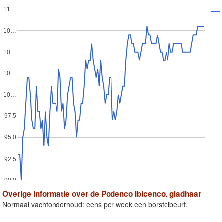
11…
10…
10…
10…
10…
97.5
95.0
92.5
90.0
Overige informatie over de Podenco Ibicenco, gladhaar
Normaal vachtonderhoud: eens per week een borstelbeurt.