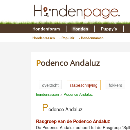
Hondenforum
Honden
Puppy's
Hondenrassen
• Populair
• Hondennamen
Podenco Andaluz
overzicht
rasbeschrijving
fokkers
hondenrassen
>
Podenco Andaluz
P
odenco Andaluz
Rasgroep van de Podenco Andaluz
De Podenco Andaluz behoort tot de Rasgroep "Spit