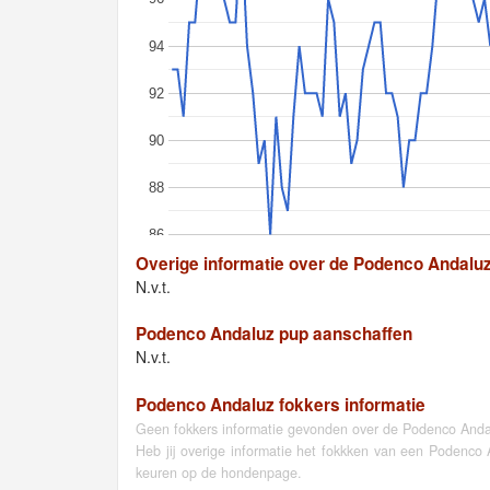
94
92
90
88
86
Overige informatie over de Podenco Andalu
N.v.t.
Podenco Andaluz pup aanschaffen
N.v.t.
Podenco Andaluz fokkers informatie
Geen fokkers informatie gevonden over de Podenco Anda
Heb jij overige informatie het fokkken van een Podenco
keuren op de hondenpage.