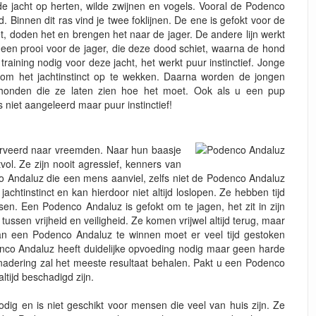
e jacht op herten, wilde zwijnen en vogels. Vooral de Podenco
. Binnen dit ras vind je twee foklijnen. De ene is gefokt voor de
et, doden het en brengen het naar de jager. De andere lijn werkt
den een prooi voor de jager, die deze dood schiet, waarna de hond
aining nodig voor deze jacht, het werkt puur instinctief. Jonge
om het jachtinstinct op te wekken. Daarna worden de jongen
onden die ze laten zien hoe het moet. Ook als u een pup
s niet aangeleerd maar puur instinctief!
rveerd naar vreemden. Naar hun baasje
vol. Ze zijn nooit agressief, kenners van
 Andaluz die een mens aanviel, zelfs niet de Podenco Andaluz
chtinstinct en kan hierdoor niet altijd loslopen. Ze hebben tijd
n. Een Podenco Andaluz is gefokt om te jagen, het zit in zijn
sen vrijheid en veiligheid. Ze komen vrijwel altijd terug, maar
an een Podenco Andaluz te winnen moet er veel tijd gestoken
co Andaluz heeft duidelijke opvoeding nodig maar geen harde
enadering zal het meeste resultaat behalen. Pakt u een Podenco
tijd beschadigd zijn.
ig en is niet geschikt voor mensen die veel van huis zijn. Ze