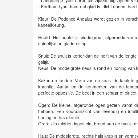
- Langharige type: haren die zijdeachtig zijn en 6 t
- Korthaar type: haar dat glad is, dicht opeen, hard
Kleur: De Podenco Andaluz wordt gezien in verschill
kaneelkleurig.
Hoofd: Het hoofd is middelgroot, afgeronde vorm 
duidelijke en gladde stop.
Snuit: De snuit is korter dan de helft van de lengt
gelijk.
Neus: De middelgrote neus is rond en honing van k
Kaken en tanden: Vorm van de kaak: de kaak is go
krachtig. Aantal en de kenmerken van de tanden
perfecte oppositie. De beet in een schaar of pincet
Ogen: De kleine, afgeronde ogen gezien vanaf de 
hebben. Een vooraanzicht van levendig en intelli
honing en hazelbruin.
Oren: zijn midden ingesteld, breed aan de basis, 
Hals: De middelgrote, rechte hals krap is en vormt