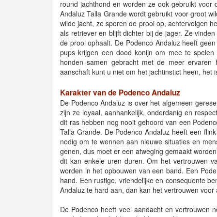
round jachthond en worden ze ook gebruikt voor d
Andaluz Talla Grande wordt gebruikt voor groot wild
wilde jacht, ze sporen de prooi op, achtervolgen h
als retriever en blijft dichter bij de jager. Ze vin
de prooi ophaalt. De Podenco Andaluz heeft geen tr
pups krijgen een dood konijn om mee te spelen 
honden samen gebracht met de meer ervaren h
aanschaft kunt u niet om het jachtinstict heen, het i
Karakter van de Podenco Andaluz
De Podenco Andaluz is over het algemeen gerese
zijn ze loyaal, aanhankelijk, onderdanig en respect
dit ras hebben nog nooit gehoord van een Podenco
Talla Grande. De Podenco Andaluz heeft een flink ja
nodig om te wennen aan nieuwe situaties en mense
genen, dus moet er een afweging gemaakt worden tus
dit kan enkele uren duren. Om het vertrouwen v
worden in het opbouwen van een band. Een Poden
hand. Een rustige, vriendelijke en consequente b
Andaluz te hard aan, dan kan het vertrouwen voor al
De Podenco heeft veel aandacht en vertrouwen nod