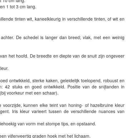
ot 10 cm lang.
 en 1 tot 3 cm lang.
ende tinten wit, kaneelkleurig in verschillende tinten, of wit en
achter. De schedel is langer dan breed; vlak, met een weinig
e van het hoofd. De breedte en diepte van de snuit zijn ongeveer
leur.
ed ontwikkeld, sterke kaken, geleidelijk toelopend, robuust en
: 42 stuks en goed ontwikkeld. Positie van de snijtanden in
 (bij voorkeur met een schaar).
voorzijde, kunnen elke teint van honing- of hazelbruine kleur
gent. Iris kleur varieert tussen de verschillende nuances van
driehoekig van vorm met stompe tips, en opstaand.
 een vijfenveertig graden hoek met het lichaam.