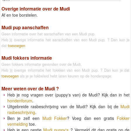
90.0
Overige informatie over de Mudi
Af en toe borstelen.
Mudi pup aanschaffen
Geen informatie over het aanschaffen van een Mudi pup.
Heb jij overige informatie het aanschaffen van een Mudi pup. ? Dan kun je
dat
toevoegen
Mudi fokkers informatie
Geen fokkers informatie gevonden over de Mudi.
Heb jij overige informatie het fokkken van een Mudi pup. ? Dan kun je dat
toevoegen
als je je fokbeleid hebt laten keuren op de hondenpage.
Meer weten over de
Mudi
?
Heb je nog vragen over (puppy's van) de Mudi? Kijk dan in het
hondenforum
.
Uitgebreide rasbeschrijving van de Mudi? Kijk dan bij de
Mudi
rasbeschrijving
.
Ben je zelf een
Mudi Fokker
? Voeg dan een gratis
Fokker
vermelding
toe.
Heb je een nestje
Mudi puppy's
? Vermeld dit dan gratis op de