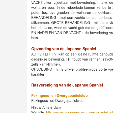
VACHT : kort zijdehaar met bevedering; m.a.w. de
wolharen voor. In de ruiperiode komen ze los te 
poten toe, overgroeien de wolharen de dekhar
BEHANDELING : met een zachte borstel de losse 
uitkammen. GROTE BEHANDELING : minstens vier
het trimsalon, waar de vacht getrimd en geëffile
EN NADELEN VAN DE VACHT : de bevedering vraagt
huis.
Opvoeding van de Japanse Spaniel
ACTIVITEIT : hij kan op een kleine ruimte gehoud
dagelijkse beweging. Hij houdt van rennen, ravott
zelfs kan klimmen.
OPVOEDING : hij is vrijwel probleemloos op te vo
karakter
Rasvereniging van de Japanse Spaniel
Pekingees- en Dwergspanielclub
Pekingees- en Dwergspanielclub
Nieuw-Amsterdam
Website:
http://www.pekingees-en-dwergspanielclub