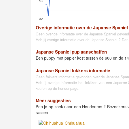
85
80
Overige informatie over de Japanse Spaniel
Geen overige informatie over de Japanse Spaniel gevond
Heb jij overige informatie over de Japanse Spaniel ? Dan
Japanse Spaniel pup aanschaffen
Een puppy met papier kost tussen de 600 en de 14
Japanse Spaniel fokkers informatie
Geen fokkers informatie gevonden over de Japanse Spani
Heb jij overige informatie het fokkken van een Japanse
keuren op de hondenpage.
Meer suggesties
Ben je op zoek naar een Hondenras ? Bezoekers
rassen
Chihuahua