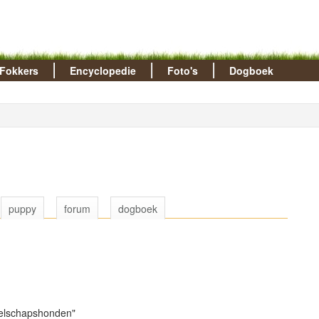
Fokkers
Encyclopedie
Foto's
Dogboek
puppy
forum
dogboek
zelschapshonden"