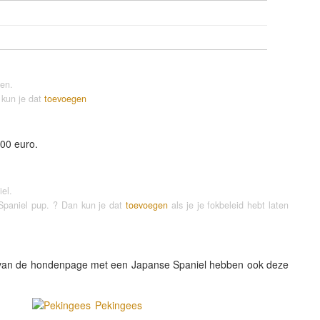
en.
 kun je dat
toevoegen
00 euro.
el.
 Spaniel pup. ? Dan kun je dat
toevoegen
als je je fokbeleid hebt laten
 van de hondenpage met een Japanse Spaniel hebben ook deze
Pekingees