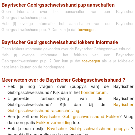
Bayrischer Gebirgsschweisshund pup aanschaffen
Geen informatie over het aanschaffen van een Bayrischer
Gebirgsschweisshund pup.
Heb jij overige informatie het aanschaffen van een Bayrischer
Gebirgsschweisshund pup. ? Dan kun je dat
toevoegen
Bayrischer Gebirgsschweisshund fokkers informatie
Geen fokkers informatie gevonden over de Bayrischer Gebirgsschweisshund.
Heb jij overige informatie het fokkken van een Bayrischer
Gebirgsschweisshund pup. ? Dan kun je dat
toevoegen
als je je fokbeleid
hebt laten keuren op de hondenpage.
Meer weten over de
Bayrischer Gebirgsschweisshund
?
Heb je nog vragen over (puppy's van) de Bayrischer
Gebirgsschweisshund? Kijk dan in het
hondenforum
.
Uitgebreide rasbeschrijving van de Bayrischer
Gebirgsschweisshund? Kijk dan bij de
Bayrischer
Gebirgsschweisshund rasbeschrijving
.
Ben je zelf een
Bayrischer Gebirgsschweisshund Fokker
? Voeg
dan een gratis
Fokker vermelding
toe.
Heb je een nestje
Bayrischer Gebirgsschweisshund puppy's
?
Vermeld dit dan gratis op de puppy pagina.