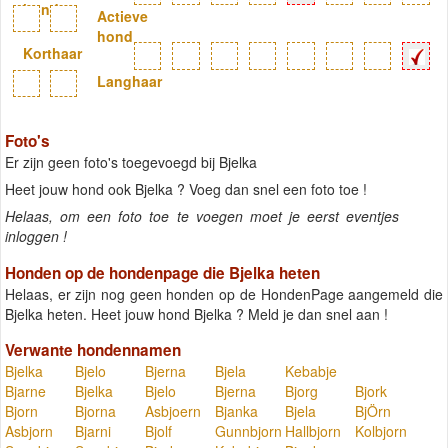
hond
Actieve
hond
Korthaar
Langhaar
Foto's
Er zijn geen foto's toegevoegd bij Bjelka
Heet jouw hond ook Bjelka ? Voeg dan snel een foto toe !
Helaas, om een foto toe te voegen moet je eerst eventjes
inloggen !
Honden op de hondenpage die Bjelka heten
Helaas, er zijn nog geen honden op de HondenPage aangemeld die
Bjelka heten. Heet jouw hond Bjelka ? Meld je dan snel aan !
Verwante hondennamen
Bjelka
Bjelo
Bjerna
Bjela
Kebabje
Bjarne
Bjelka
Bjelo
Bjerna
Bjorg
Bjork
Bjorn
Bjorna
Asbjoern
Bjanka
Bjela
BjÖrn
Asbjorn
Bjarni
Bjolf
Gunnbjorn
Hallbjorn
Kolbjorn