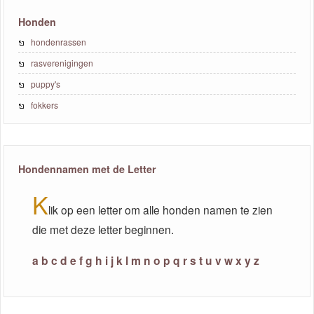
Honden
hondenrassen
rasverenigingen
puppy's
fokkers
Hondennamen met de Letter
K
lik op een letter om alle honden namen te zien
die met deze letter beginnen.
a
b
c
d
e
f
g
h
i
j
k
l
m
n
o
p
q
r
s
t
u
v
w
x
y
z