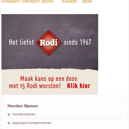
Snaebjorn
Svenbjorn
Bjorka
Kebabje
Bjoek
Honden Namen
hondennamen
populaire hondennamen