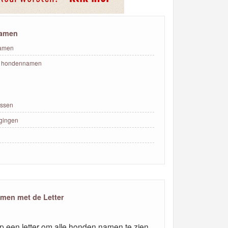
amen
amen
e hondennamen
ssen
igingen
en met de Letter
op een letter om alle honden namen te zien