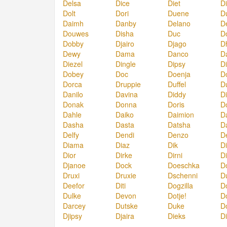
Delsa
Dice
Diet
Di
Dolt
Dori
Duene
D
Daimh
Danby
Delano
D
Douwes
Disha
Duc
D
Dobby
Djairo
Djago
D
Dewy
Dama
Danco
D
Diezel
Dingle
Dipsy
D
Dobey
Doc
Doenja
D
Dorca
Druppie
Duffel
D
Danilo
Davina
Diddy
D
Donak
Donna
Doris
D
Dahle
Daiko
Daimion
D
Dasha
Dasta
Datsha
D
Delfy
Dendi
Denzo
D
Diama
Diaz
Dik
Di
Dior
Dirke
Dirni
D
Djanoe
Dock
Doeschka
Do
Druxi
Druxie
Dschenni
D
Deefor
Diti
Dogzilla
D
Dulke
Devon
Dotje!
Do
Darcey
Dutske
Duke
D
Djipsy
Djaira
Dieks
D