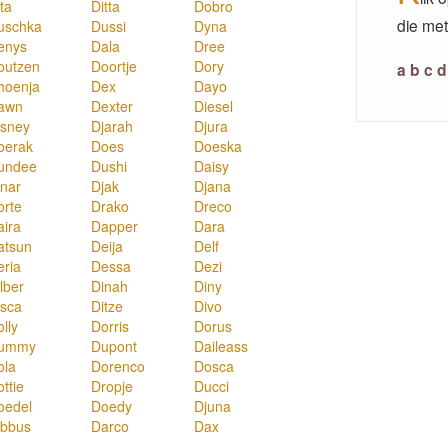
ta
Ditta
Dobro
die met
uschka
Dussi
Dyna
enys
Dala
Dree
outzen
Doortje
Dory
a
b
c
d
hoenja
Dex
Dayo
awn
Dexter
Diesel
isney
Djarah
Djura
oerak
Does
Doeska
undee
Dushi
Daisy
inar
Djak
Djana
orte
Drako
Dreco
aira
Dapper
Dara
atsun
Deija
Delf
eria
Dessa
Dezi
lber
Dinah
Diny
isca
Ditze
Divo
lly
Dorris
Dorus
ummy
Dupont
Daileass
ola
Dorenco
Dosca
ttie
Dropje
Ducci
oedel
Doedy
Djuna
ibbus
Darco
Dax