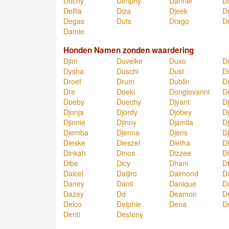
Duchy
Dimphy
Dannie
D
Delfia
Diza
Djeek
D
Degas
Duts
Drago
D
Damie
Honden Namen zonden waardering
Djim
Duvelke
Duxo
D
Dysha
Duschi
Dust
D
Droef
Drum
Dublin
D
Dre
Doeki
Dongiovanni
D
Doeby
Doechy
Djyant
Dj
Djonja
Djordy
Djobey
D
Djinnie
Djinny
Djamila
D
Djemba
Djenna
Djens
Dj
Dieske
Dieszel
Dietha
Di
Dinkah
Dinos
Dizzee
D
Dibe
Dicy
Dhani
D
Daicel
Daijiro
Daimond
D
Daney
Danii
Danique
D
Dazey
Dd
Deamon
D
Delco
Delphie
Dena
D
Denti
Desteny