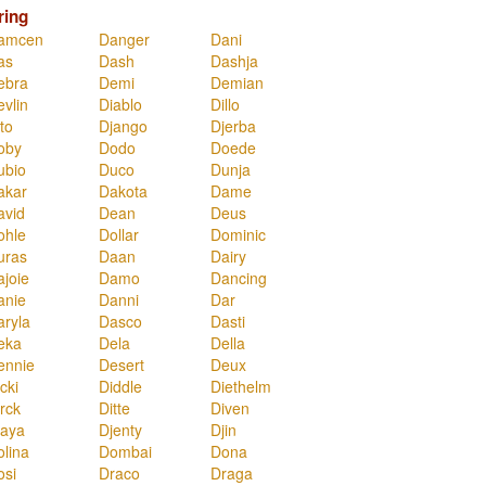
ring
amcen
Danger
Dani
as
Dash
Dashja
ebra
Demi
Demian
evlin
Diablo
Dillo
to
Django
Djerba
oby
Dodo
Doede
ubio
Duco
Dunja
akar
Dakota
Dame
avid
Dean
Deus
ohle
Dollar
Dominic
uras
Daan
Dairy
ajoie
Damo
Dancing
anie
Danni
Dar
aryla
Dasco
Dasti
eka
Dela
Della
ennie
Desert
Deux
cki
Diddle
Diethelm
rck
Ditte
Diven
jaya
Djenty
Djin
olina
Dombai
Dona
osi
Draco
Draga