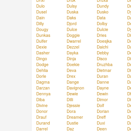
Dulo
Dulsy
Dundy
D
Dusel
Duska
Dusko
D
Dain
Daks
Data
D
Dilly
Djord
Dolby
D
Dougy
Dulce
Dulcie
D
Dunkas
Doggie
Dries
D
Dulfer
Dwarrel
Doesjka
Do
Dexie
Dezzel
Daichi
Da
Dasher
Dayka
Debby
D
Dingo
Dinja
Disco
D
Dodge
Doekie
Druzhba
D
Dehlia
Deva
Dietmar
D
Dorle
Drex
Duran
D
Dagma
Dange
Danne
D
Darzan
Davignon
Dayne
D
Dennya
Dewie
Dewin
D
Diba
Dilli
Dimor
D
Divine
Djessie
Dolf
Do
Donor
Dora
Dorian
Do
Drauf
Dreamer
Dreff
D
Durand
Dustie
Duxi
D
Darrel
Daz
Deen
D