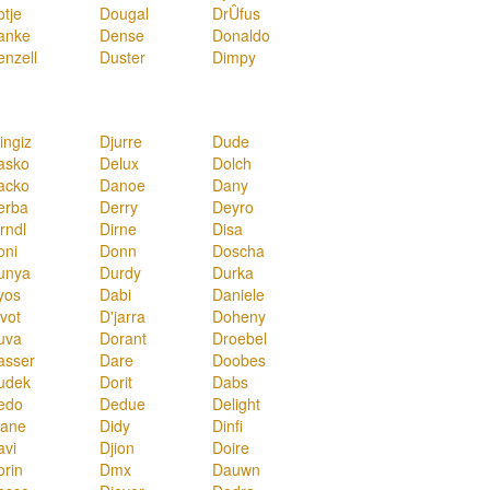
otje
Dougal
DrÛfus
anke
Dense
Donaldo
enzell
Duster
Dimpy
ingiz
Djurre
Dude
asko
Delux
Dolch
acko
Danoe
Dany
erba
Derry
Deyro
rndl
Dirne
Disa
oni
Donn
Doscha
unya
Durdy
Durka
yos
Dabi
Daniele
vot
D'jarra
Doheny
uva
Dorant
Droebel
asser
Dare
Doobes
udek
Dorit
Dabs
edo
Dedue
Delight
iane
Didy
Dinfi
avi
Djion
Doire
orin
Dmx
Dauwn