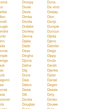
roma
Droopy
Duna
ux
Duxie
Da vinci
arkie
Davis
Deejay
llon
Dimka
Dion
onell
Donita
Donjo
ougie
Drabbe
Dumpie
eirdre
Donkey
Duncun
onki
Denna
Djeda
inn
Djake
Djeno
ada
Dado
Daimler
ennis
Dess
Diego
imple
Dingha
Dippy
jenga
Djurra
Druta
ack
Dafne
Darah
iax
Dig
Djanka
uck
Dune
Dylan
aigomi
Dais
Danial
asi
Debro
Degen
errek
Desie
Dessie
ieta
Dill
Dirty
ommel
Donka
Donko
ots
Douglas
Douwe
uarto
Duka
Dula