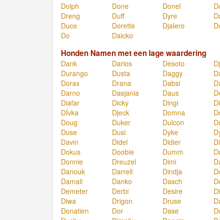
Dolph
Done
Donel
D
Dreng
Duff
Dyre
D
Duce
Dorette
Djalero
D
Do
Daicko
Honden Namen met een lage waardering
Dank
Darios
Desoto
Dj
Durango
Dusta
Daggy
D
Dorax
Drana
Dabsi
D
Darno
Dasjania
Daus
D
Diafar
Dicky
Dingi
Di
DÍvka
Djeck
Domna
D
Doug
Duker
Dulcon
D
Duse
Dusi
Dyke
D
Davin
Didel
Didier
Di
Dokus
Doobie
Dumm
D
Donnie
Dreuzel
Dimi
D
Danouk
Darrell
Dindja
D
Damali
Danko
Dasch
D
Demeter
Derbi
Desire
D
Diwa
Drigon
Druse
D
Donatien
Dor
Dase
D