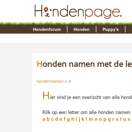
Hondenforum
Honden
Puppy's
Honden namen met de let
hondennamen
>
d
H
ier vind je een overizcht van alle ho
Klik op een letter om alle honden namen 
a
b
c
d
e
f
g
h
i
j
k
l
m
n
o
p
q
r
s
t
u
v