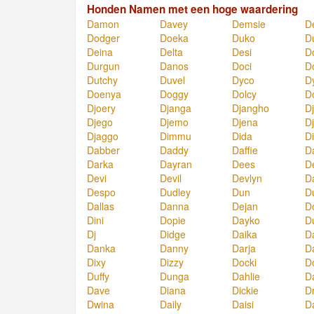
Honden Namen met een hoge waardering
Damon
Davey
Demsie
D
Dodger
Doeka
Duko
D
Deina
Delta
Desi
D
Durgun
Danos
Doci
D
Dutchy
Duvel
Dyco
D
Doenya
Doggy
Dolcy
D
Djoery
Djanga
Djangho
D
Djego
Djemo
Djena
D
Djaggo
Dimmu
Dida
D
Dabber
Daddy
Daffie
Da
Darka
Dayran
Dees
D
Devi
Devil
Devlyn
D
Despo
Dudley
Dun
D
Dallas
Danna
Dejan
D
Dini
Dopie
Dayko
D
Dj
Didge
Daika
D
Danka
Danny
Darja
D
Dixy
Dizzy
Docki
D
Duffy
Dunga
Dahlie
D
Dave
Diana
Dickie
D
Dwina
Daily
Daisi
Da