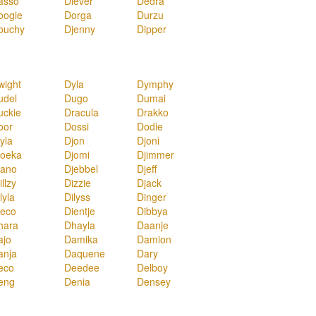
asso
Diever
Dedra
oogie
Dorga
Durzu
ouchy
Djenny
Dipper
wight
Dyla
Dymphy
udel
Dugo
Dumai
uckie
Dracula
Drakko
oor
Dossi
Dodie
yla
Djon
Djoni
joeka
Djomi
Djimmer
jano
Djebbel
Djeff
illzy
Dizzie
Djack
lyla
Dilyss
Dinger
ieco
Dientje
Dibbya
hara
Dhayla
Daanje
ajo
Damika
Damion
anja
Daquene
Dary
eco
Deedee
Delboy
eng
Denia
Densey