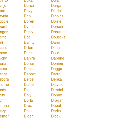
unjo
Durca
Durga
yan
Davy.
Diedel
avida
Den
Dibbles
oppie
Doren
Dorrie
yami
Dyma
Dorsch
inges
Desly
Dreumes
rito
Dot
Douscka
li
Dainty
Dano
euce
Dillen
Dima
ismo
Ditha
Dixie
ucky
Danira
Daphne
iona
Donar
Donner
acca
Dachs
Dagga
anza
Daphie
Darro
ebora
Deibel
Denka
horne
Diabel
Diavolo
indy
Dio
Dirndel
lfy
Doly
Donny
rith
Dorla
Dragan
ronna
Drux
Dubai
aizy
Dakini
Darlin'
elmer
Dider
Djoek