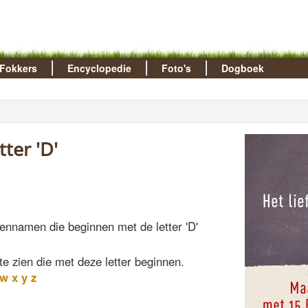
Fokkers
Encyclopedie
Foto's
Dogboek
ter 'D'
ndennamen die beginnen met de letter 'D'
te zien die met deze letter beginnen.
w
x
y
z