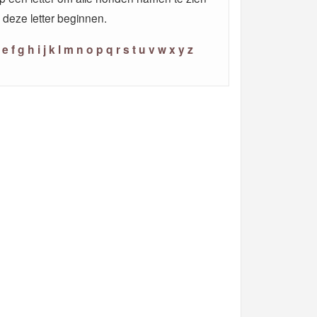
 deze letter beginnen.
e
f
g
h
i
j
k
l
m
n
o
p
q
r
s
t
u
v
w
x
y
z