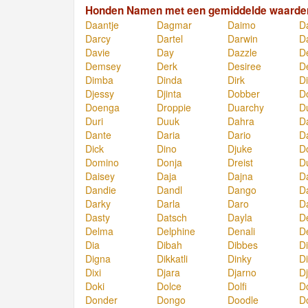
Honden Namen met een gemiddelde waarde
Daantje
Dagmar
Daimo
D
Darcy
Dartel
Darwin
D
Davie
Day
Dazzle
D
Demsey
Derk
Desiree
D
Dimba
Dinda
Dirk
Di
Djessy
Djinta
Dobber
D
Doenga
Droppie
Duarchy
D
Duri
Duuk
Dahra
D
Dante
Daria
Dario
D
Dick
Dino
Djuke
D
Domino
Donja
Dreist
D
Daisey
Daja
Dajna
D
Dandie
Dandl
Dango
D
Darky
Darla
Daro
D
Dasty
Datsch
Dayla
D
Delma
Delphine
Denali
D
Dia
Dibah
Dibbes
Di
Digna
Dikkatli
Dinky
Di
Dixi
Djara
Djarno
D
Doki
Dolce
Dolfi
D
Donder
Dongo
Doodle
D