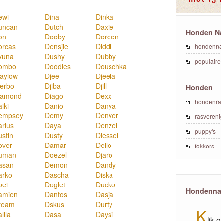
ewi
Dina
Dinka
uncan
Dutch
Daxie
Honden N
on
Dooby
Dorden
orcas
Densjie
Diddl
hondenn
yuna
Dushy
Dubby
populair
ombo
Doodles
Douschka
jaylow
Djee
Djeela
jerbo
Djiba
Djill
Honden
iamond
Diago
Dexx
hondenra
iki
Danio
Danya
empsey
Demy
Denver
rasveren
arius
Daya
Denzel
puppy's
ustin
Dusty
Diessel
over
Damar
Dello
fokkers
uman
Doezel
Djaro
asan
Demon
Dandy
arko
Dascha
Diska
oei
Doglet
Ducko
Hondennam
amien
Dantos
Dasja
ream
Dskus
Durty
K
lila
Dasa
Daysi
lik 