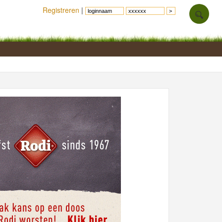
Registreren
|