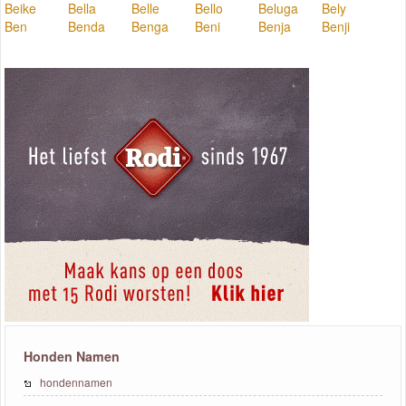
Beike
Bella
Belle
Bello
Beluga
Bely
Ben
Benda
Benga
Beni
Benja
Benji
Honden Namen
hondennamen