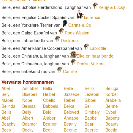
Belle, een Schotse Herdershond, Langhaar van
Kenjy & Lucky
Belle, een Engelse Cocker Spaniel van
laurence
Belle, een Yorkshire Terrier van
Carine & Co
Belle, een Galgo Español van
Roos Wastyn
Belle, een Labradoodle van
Desireee
Belle, een Amerikaanse Cockerspaniel van
Labrottie
Belle, een Chihuahua, langhaar van
Elke en haar bende!
Belle, een Chihuahua, langhaar van
Denise Volkers
Belle, een onbekend ras van
Camille
Verwante hondennamen
Abel
Annabel
Bella
Belle
Bello
Beluga
Bely
Bluebell
Heibel
Jazzebel
Jezebel
Korbel
Mabel
Nobel
Obelix
Rebel
Sibbel
Arabella
Belinda
Belissa
Babbels
Belka
Bell
Belline
Bellis
Belly
Belo
Beloved
Cimbely
Cybel
Abel
Albert
Amber
Annabel
Babbe
Babette
Beachy
Beamer
Beaner
Beanly
Bear
Beauty
Beco
Becky
Beer
Beerke
Beertje
Beetle