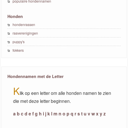
populaire hondennamen
Honden
hondenrassen
rasverenigingen
puppy's
fokkers
Hondennamen met de Letter
K
lik op een letter om alle honden namen te zien
die met deze letter beginnen.
a
b
c
d
e
f
g
h
i
j
k
l
m
n
o
p
q
r
s
t
u
v
w
x
y
z