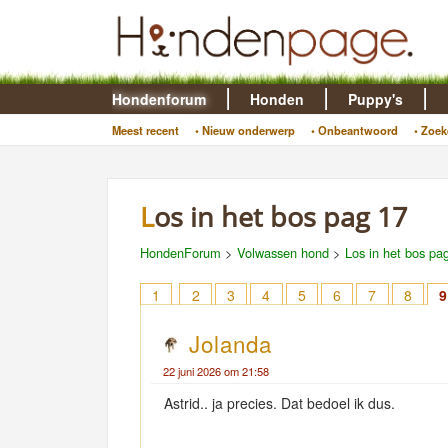
Hondenforum
Honden
Puppy's
Meest recent
• Nieuw onderwerp
• Onbeantwoord
• Zoek
Los in het bos pag 17
HondenForum
>
Volwassen hond
>
Los in het bos pa
1
2
3
4
5
6
7
8
9
Jolanda
22 juni 2026 om 21:58
Astrid.. ja precies. Dat bedoel ik dus.