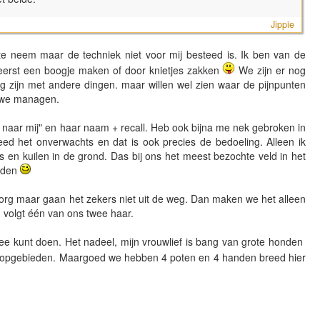
Jippie
te neem maar de techniek niet voor mij besteed is. Ik ben van de
 eerst een boogje maken of door knietjes zakken
We zijn er nog
 zijn met andere dingen. maar willen wel zien waar de pijnpunten
n we managen.
k naar mij" en haar naam + recall. Heb ook bijna me nek gebroken in
deed het onverwachts en dat is ook precies de bedoeling. Alleen ik
s en kuilen in de grond. Das bij ons het meest bezochte veld in het
onden
zorg maar gaan het zekers niet uit de weg. Dan maken we het alleen
n volgt één van ons twee haar.
twee kunt doen. Het nadeel, mijn vrouwlief is bang van grote honden
sloopgebieden. Maargoed we hebben 4 poten en 4 handen breed hier