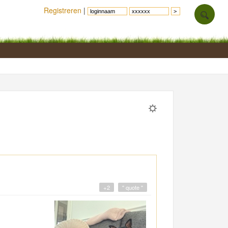
Registreren
|
+2
" quote "