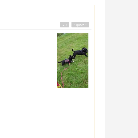
+0
" quote "