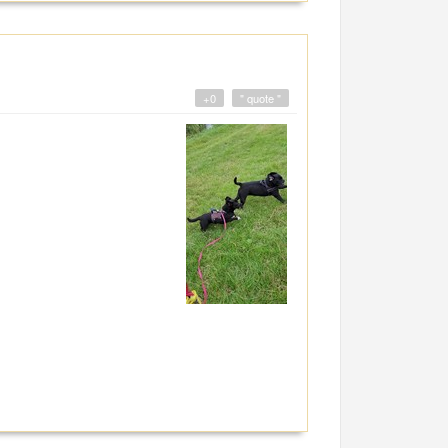
+0
" quote "