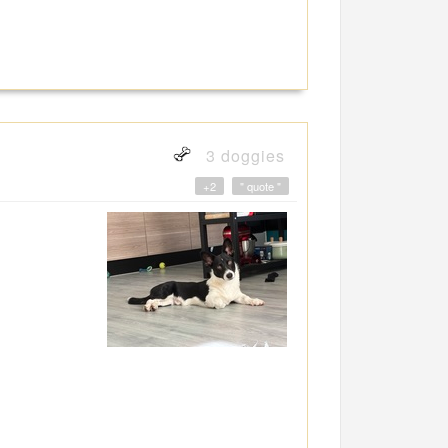
3 doggies
+2
" quote "