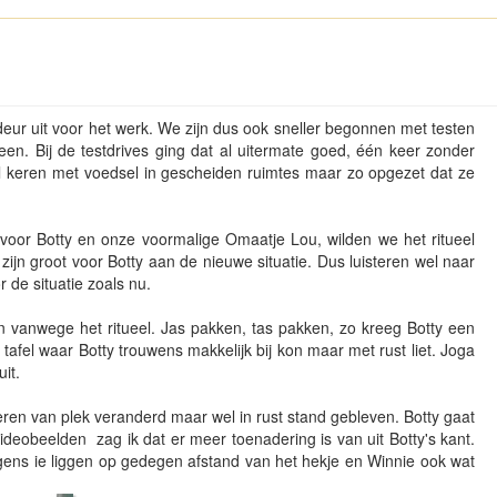
deur uit voor het werk. We zijn dus ook sneller begonnen met testen
en. Bij de testdrives ging dat al uitermate goed, één keer zonder
 keren met voedsel in gescheiden ruimtes maar zo opgezet dat ze
voor Botty en onze voormalige Omaatje Lou, wilden we het ritueel
ijn groot voor Botty aan de nieuwe situatie. Dus luisteren wel naar
r de situatie zoals nu.
vanwege het ritueel. Jas pakken, tas pakken, zo kreeg Botty een
afel waar Botty trouwens makkelijk bij kon maar met rust liet. Joga
uit.
keren van plek veranderd maar wel in rust stand gebleven. Botty gaat
ideobeelden zag ik dat er meer toenadering is van uit Botty's kant.
gens ie liggen op gedegen afstand van het hekje en Winnie ook wat