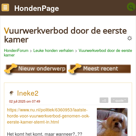
HondenPage
Vuurwerkverbod door de eerste
kamer
HondenForum
>
Leuke honden verhalen
>
Vuurwerkverbod door de eerste
kamer
Ineke2
+0
" quote "
02 juli 2025 om 07:49
https://www.nu.nl/politiek/6360953/laatste-
horde-voor-vuurwerkverbod-genomen-ook-
eerste-kamer-stemt-in.html
Het komt het komt, maar wanneer?..??