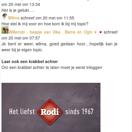
om 20 mei om 13:34
Het is je gelukt….
Wilma
schreef om 20 mei om 11:55
Hoe stel ik mij voor en hoe kom ik bij mij topic?
Willemijn - baasje van Vika . Bams en Ogin ¥ .
schreef
om 20 mei om 07:57
Je bent er weer, wilma, goed gedaan hoor…hopelijk kan je
weer bij je eigen topic.
Laat ook een krabbel achter
Om een krabbel achter te laten moet je eerst inloggen