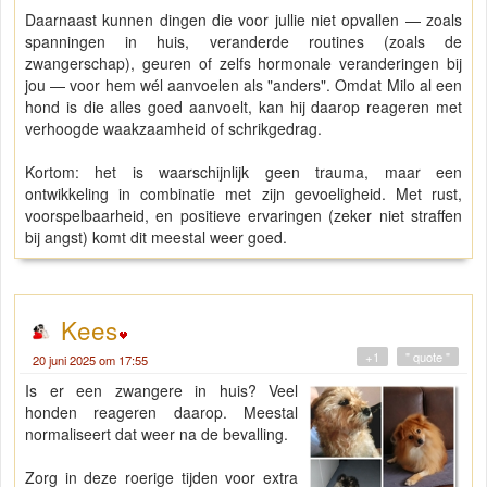
Daarnaast kunnen dingen die voor jullie niet opvallen — zoals
spanningen in huis, veranderde routines (zoals de
zwangerschap), geuren of zelfs hormonale veranderingen bij
jou — voor hem wél aanvoelen als "anders". Omdat Milo al een
hond is die alles goed aanvoelt, kan hij daarop reageren met
verhoogde waakzaamheid of schrikgedrag.
Kortom: het is waarschijnlijk geen trauma, maar een
ontwikkeling in combinatie met zijn gevoeligheid. Met rust,
voorspelbaarheid, en positieve ervaringen (zeker niet straffen
bij angst) komt dit meestal weer goed.
Kees
+1
" quote "
20 juni 2025 om 17:55
Is er een zwangere in huis? Veel
honden reageren daarop. Meestal
normaliseert dat weer na de bevalling.
Zorg in deze roerige tijden voor extra