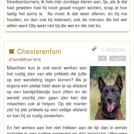
bloedverdunners, ik heb mijn zondags kleren aan, tja, als ik dat
had geweten had hij nooit geaait mogen worden, snap je hoe
lastig het soms is. Nu moet ik dat weer afleren, en bij me
houden, en dan ook bij iedereen, ook de mensen die het wel
willen want Olly weet niet bij die wel en die niet bv.
1 doggies
Chesterenfam
+0
" quote "
07 juni 2025 om 10:12
Misschien kun je ook eerst werken aan
het rustig zien van alle prikkels die jullie
op een wandeling tegen komen? Als je
ergens een plekje hebt waar je op afstand
op een bankje/kleedje kunt zitten en de
wereld voorbij zien gaan dan kan dat
misschien ook al helpen. Op die manier
ziet hij alle prikkels op een veilige afstand
en kan hij ze rustig verwerken.
En het werken aan het niet trekken aan de lijn dan in eerste
instantie in een rustige omgeving en dan langzaam uitbouwen