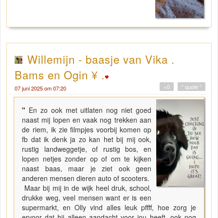
Willemijn - baasje van Vika .
Bams en Ogin ¥ .
+0
" quote "
07 juni 2025 om 07:20
"
En zo ook met uitlaten nog niet goed
naast mij lopen en vaak nog trekken aan
de riem, ik zie filmpjes voorbij komen op
fb dat ik denk ja zo kan het bij mij ook,
rustig landweggetje, of rustig bos, en
lopen netjes zonder op of om te kijken
naast baas, maar je ziet ook geen
anderen mensen dieren auto of scooters.
Maar bij mij in de wijk heel druk, school,
drukke weg, veel mensen want er is een
supermarkt, en Olly vind alles leuk pffff, hoe zorg je
ervoor dat hij alleen aandacht voor jou heeft, ook nog