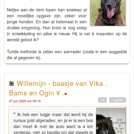
Netjes aan de riem lopen kan sowieso al
een moeilijke opgave zijn, zeker voor
jonge honden. En dan al helemaal in een
drukke omgeving. Hun brein is nog volop
in ontwikkeling en alles is nieuw. Hij is net 6 maanden op de
wereld geloof ik?
Turids methode is zeker een aanrader (zoals in een suggestie
die al gegeven is).
Willemijn - baasje van Vika .
Bams en Ogin ¥ .
+0
" quote "
07 juni 2025 om 09:15
"
Ik heb een tuigje maar dat word bij de
cursus juist afgeraden, en ja er is een bos
dan moet ik met de auto want is 4 km
verderop, niet zo handig om dat steeds te