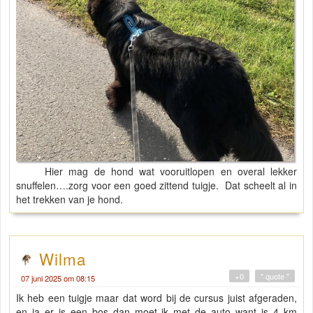
Hier mag de hond wat vooruitlopen en overal lekker
snuffelen….zorg voor een goed zittend tuigje. Dat scheelt al in
het trekken van je hond.
Wilma
+0
" quote "
07 juni 2025 om 08:15
Ik heb een tuigje maar dat word bij de cursus juist afgeraden,
en ja er is een bos dan moet ik met de auto want is 4 km