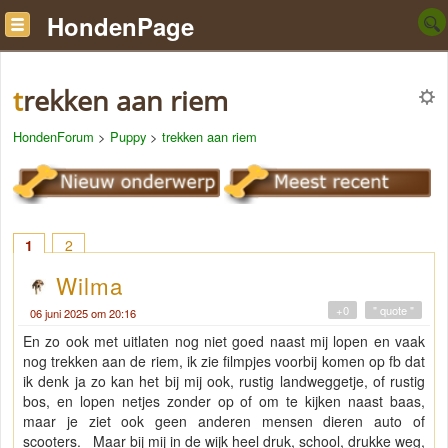
HondenPage
trekken aan riem
HondenForum
>
Puppy
>
trekken aan riem
1
2
Wilma
+0
" quote "
06 juni 2025 om 20:16
En zo ook met uitlaten nog niet goed naast mij lopen en vaak
nog trekken aan de riem, ik zie filmpjes voorbij komen op fb dat
ik denk ja zo kan het bij mij ook, rustig landweggetje, of rustig
bos, en lopen netjes zonder op of om te kijken naast baas,
maar je ziet ook geen anderen mensen dieren auto of
scooters. Maar bij mij in de wijk heel druk, school, drukke weg,