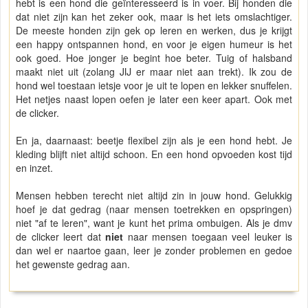
hebt is een hond die geïnteresseerd is in voer. Bij honden die
dat niet zijn kan het zeker ook, maar is het iets omslachtiger.
De meeste honden zijn gek op leren en werken, dus je krijgt
een happy ontspannen hond, en voor je eigen humeur is het
ook goed. Hoe jonger je begint hoe beter. Tuig of halsband
maakt niet uit (zolang JIJ er maar niet aan trekt). Ik zou de
hond wel toestaan ietsje voor je uit te lopen en lekker snuffelen.
Het netjes naast lopen oefen je later een keer apart. Ook met
de clicker.
En ja, daarnaast: beetje flexibel zijn als je een hond hebt. Je
kleding blijft niet altijd schoon. En een hond opvoeden kost tijd
en inzet.
Mensen hebben terecht niet altijd zin in jouw hond. Gelukkig
hoef je dat gedrag (naar mensen toetrekken en opspringen)
niet "af te leren", want je kunt het prima ombuigen. Als je dmv
de clicker leert dat
niet
naar mensen toegaan veel leuker is
dan wel er naartoe gaan, leer je zonder problemen en gedoe
het gewenste gedrag aan.