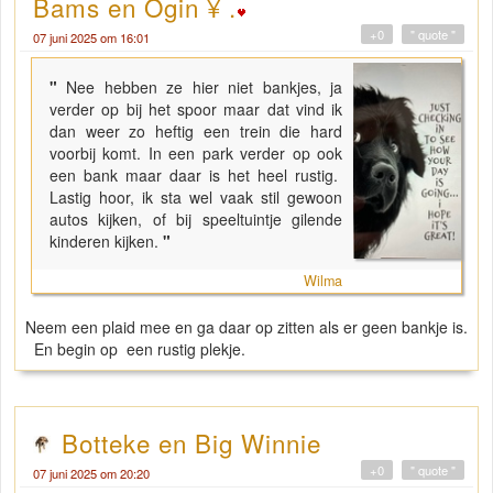
Bams en Ogin ¥ .
+0
" quote "
07 juni 2025 om 16:01
"
Nee hebben ze hier niet bankjes, ja
verder op bij het spoor maar dat vind ik
dan weer zo heftig een trein die hard
voorbij komt. In een park verder op ook
een bank maar daar is het heel rustig.
Lastig hoor, ik sta wel vaak stil gewoon
autos kijken, of bij speeltuintje gilende
kinderen kijken.
"
Wilma
Neem een plaid mee en ga daar op zitten als er geen bankje is.
En begin op een rustig plekje.
Botteke en Big Winnie
+0
" quote "
07 juni 2025 om 20:20