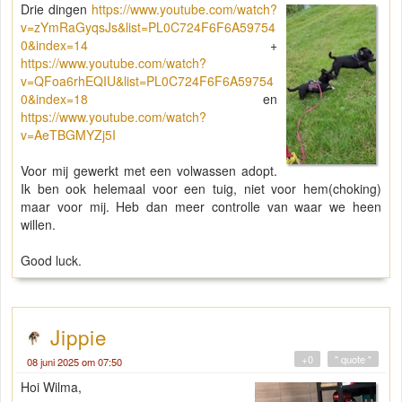
Drie dingen
https://www.youtube.com/watch?
v=zYmRaGyqsJs&list=PL0C724F6F6A59754
0&index=14
+
https://www.youtube.com/watch?
v=QFoa6rhEQIU&list=PL0C724F6F6A59754
0&index=18
en
https://www.youtube.com/watch?
v=AeTBGMYZj5I
Voor mij gewerkt met een volwassen adopt.
Ik ben ook helemaal voor een tuig, niet voor hem(choking)
maar voor mij. Heb dan meer controlle van waar we heen
willen.
Good luck.
Jippie
+0
" quote "
08 juni 2025 om 07:50
Hoi Wilma,