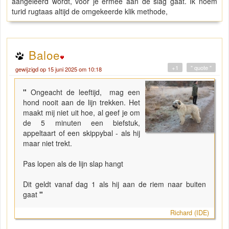
aangeleerd wordt, voor je ermee aan de slag gaat. Ik noem
turid rugtaas altijd de omgekeerde klik methode,
Baloe
+1
" quote "
gewijzigd op 15 juni 2025 om 10:18
"
Ongeacht de leeftijd, mag een
hond nooit aan de lijn trekken. Het
maakt mij niet uit hoe, al geef je om
de 5 minuten een biefstuk,
appeltaart of een skippybal - als hij
maar niet trekt.
Pas lopen als de lijn slap hangt
Dit geldt vanaf dag 1 als hij aan de riem naar buiten
gaat
"
Richard (IDE)