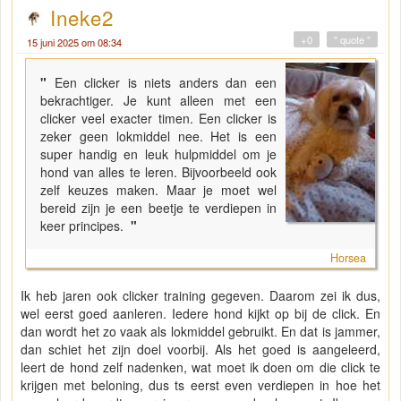
Ineke2
+0
" quote "
15 juni 2025 om 08:34
"
Een clicker is niets anders dan een
bekrachtiger. Je kunt alleen met een
clicker veel exacter timen. Een clicker is
zeker geen lokmiddel nee. Het is een
super handig en leuk hulpmiddel om je
hond van alles te leren. Bijvoorbeeld ook
zelf keuzes maken. Maar je moet wel
bereid zijn je een beetje te verdiepen in
keer principes.
"
Horsea
Ik heb jaren ook clicker training gegeven. Daarom zei ik dus,
wel eerst goed aanleren. Iedere hond kijkt op bij de click. En
dan wordt het zo vaak als lokmiddel gebruikt. En dat is jammer,
dan schiet het zijn doel voorbij. Als het goed is aangeleerd,
leert de hond zelf nadenken, wat moet ik doen om die click te
krijgen met beloning, dus ts eerst even verdiepen in hoe het