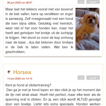
+0
" quote "
08 juni 2025 om 08:57
Maar laat het lekkers vooral niet van bovenaf
in de bek vallen, kans op verslikken en erger
is aanwezig. Zelf meegemaakt met een hond
die toen bijna stikte. Gelukkig met heimlich,
weet niet of het voor honden kan, maar het
heeft wel geholpen het brokje uit de luchtpijp
te krijgen. Het stond zo mooi de kop omhoog
naar de baas , dus dat belonen door brokjes
in de bek te laten vallen. Wat ben ik
geschrokken,
Horsea
+0
" quote "
14 juni 2025 om 14:10
Kent je hond al clickertraining?
Dan ga je met je hond lopen en dan click je op het moment dat
de lijn niet strak staat. Hoeft niet perfect, maar elke keer als de
spanning eraf is clicken. En ja, een click wordt ALTIJD gevolgd
door een koekje. Liefst iets extra speciaals. Honden werken