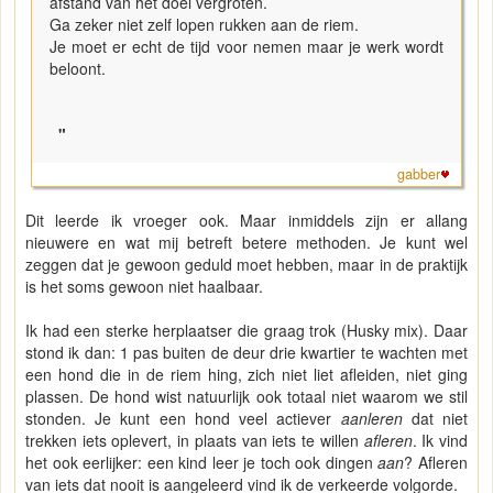
afstand van het doel vergroten.
Ga zeker niet zelf lopen rukken aan de riem.
Je moet er echt de tijd voor nemen maar je werk wordt
beloont.
"
gabber
Dit leerde ik vroeger ook. Maar inmiddels zijn er allang
nieuwere en wat mij betreft betere methoden. Je kunt wel
zeggen dat je gewoon geduld moet hebben, maar in de praktijk
is het soms gewoon niet haalbaar.
Ik had een sterke herplaatser die graag trok (Husky mix). Daar
stond ik dan: 1 pas buiten de deur drie kwartier te wachten met
een hond die in de riem hing, zich niet liet afleiden, niet ging
plassen. De hond wist natuurlijk ook totaal niet waarom we stil
stonden. Je kunt een hond veel actiever
aanleren
dat niet
trekken iets oplevert, in plaats van iets te willen
afleren
. Ik vind
het ook eerlijker: een kind leer je toch ook dingen
aan
? Afleren
van iets dat nooit is aangeleerd vind ik de verkeerde volgorde.