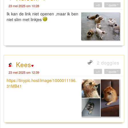
+0
" quote "
23 mei 2025 om 10:28
Ik kan de link niet openen ,maar ik ben
niet slim met linkjes
2 doggies
Kees
+1
" quote "
23 mei 2025 om 12:39
https://tinypic.host/image/1000011196.
31MB41