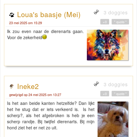
3 doggies
Loua's baasje (Mei)
+0
" quote "
23 mei 2025 om 15:29
Ik zou even naar de dierenarts gaan.
Voor de zekerheid
3 doggies
Ineke2
+0
" quote "
gewijzigd op 24 mei 2025 om 13:27
Is het aan beide kanten hetzelfde? Dan lijkt
het he stug dat er iets verkeerd is. Is het
scherp?, als het afgebroken is heb je een
scherp randje. Bij twijfel dierenarts. Bij mijn
hond ziet het er net zo uit.