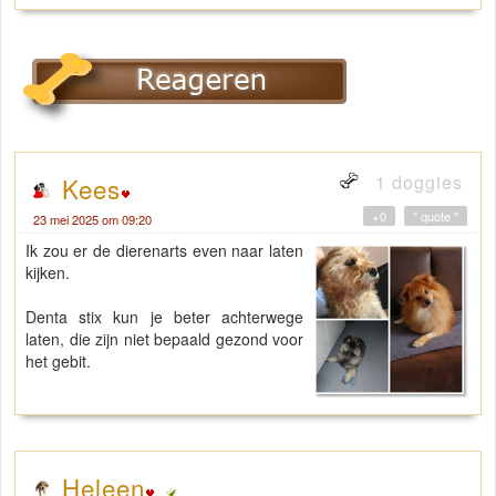
1 doggies
Kees
+0
" quote "
23 mei 2025 om 09:20
Ik zou er de dierenarts even naar laten
kijken.
Denta stix kun je beter achterwege
laten, die zijn niet bepaald gezond voor
het gebit.
Heleen