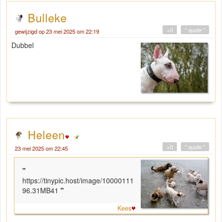
Bulleke
+0
" quote "
gewijzigd op 23 mei 2025 om 22:19
Dubbel
Heleen
+0
" quote "
23 mei 2025 om 22:45
"
https://tinypic.host/image/10000111
96.31MB41
"
Kees