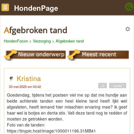
HondenPage
Afgebroken tand
HondenForum
>
Verzorging
>
Afgebroken tand
Kristina
+0
" quote "
23 mei 2025 om 03:42
Goedendag, tijdens het poetsen viel me op dat me hondje aan
beide achterste tanden een heel kleine tand heeft lijkt wel
afgesleten, heeft iemand hier misschien ervaring mee? ik geef
haar wel is botjes en denta stix. Valt deze tand nog te redden of
moeten ze getrokken worden.
Foto van de tanden:
https://tinypic.host/image/1000011196.31MB41