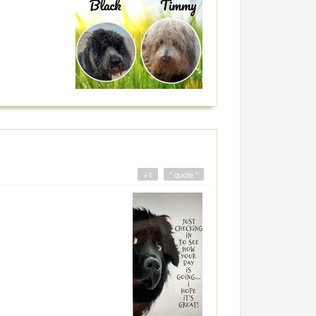
+1
" quote "