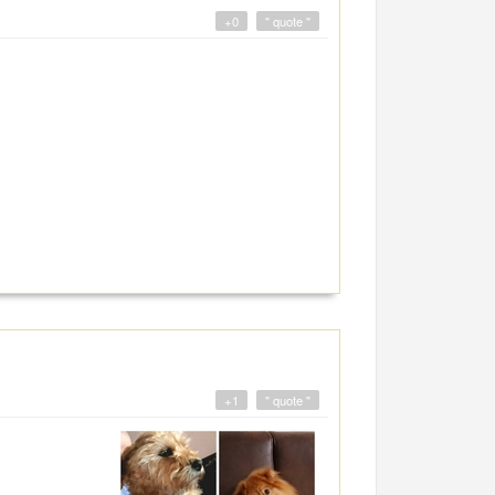
+0
" quote "
+1
" quote "