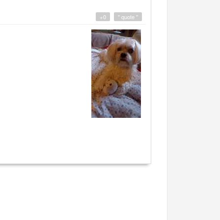
+0
" quote "