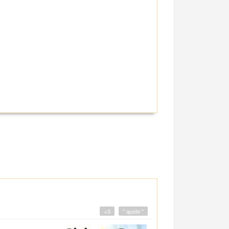
+0
" quote "