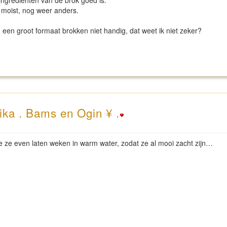
/ingrediënten van de brok goed is.
 moist, nog weer anders.
 een groot formaat brokken niet handig, dat weet ik niet zeker?
ika . Bams en Ogin ¥ .
 je ze even laten weken in warm water, zodat ze al mooi zacht zijn…