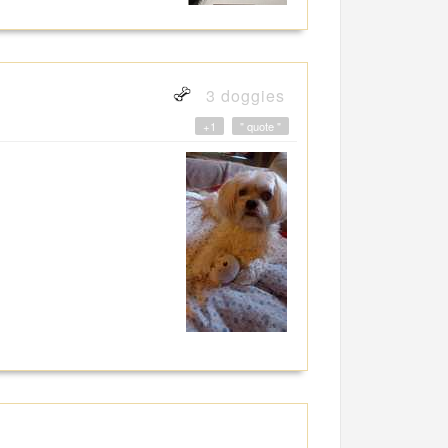
3 doggies
+1
" quote "