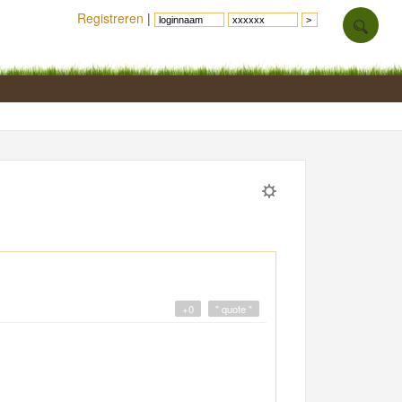
Registreren
|
+0
" quote "