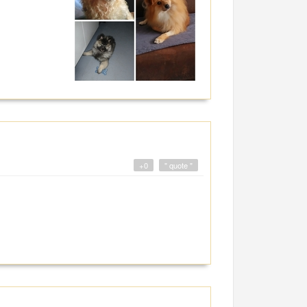
+0
" quote "