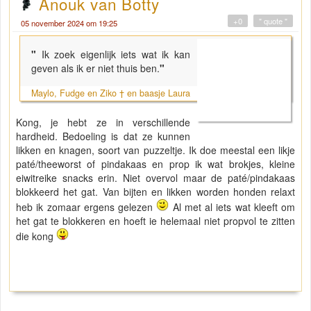
Anouk van Botty
+0
" quote "
05 november 2024 om 19:25
"
Ik zoek eigenlijk iets wat ik kan
geven als ik er niet thuis ben.
"
Maylo, Fudge en Ziko † en baasje Laura
Kong, je hebt ze in verschillende
hardheid. Bedoeling is dat ze kunnen
likken en knagen, soort van puzzeltje. Ik doe meestal een likje
paté/theeworst of pindakaas en prop ik wat brokjes, kleine
eiwitreike snacks erin. Niet overvol maar de paté/pindakaas
blokkeerd het gat. Van bijten en likken worden honden relaxt
heb ik zomaar ergens gelezen
Al met al iets wat kleeft om
het gat te blokkeren en hoeft ie helemaal niet propvol te zitten
die kong