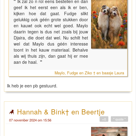
"
Ik zal zo n rol eens bestellen en dan
geef ik het eerst een als ik er ben,
kijken hoe dat gaat. Fudge slikt
gelukkig ook géén grote stukken door
en kauwt ook echt wel goed. Maylo
daarin tegen is dus net zoals bij jouw
Djaira, die doet dat wel. Nu schilt het
wel dat Maylo dus géén interesse
toont in het kauw materiaal. Behalve
als wij thuis zijn, dan gaat hij er mee
aan de haal.
"
Maylo, Fudge en Ziko † en baasje Laura
Ik heb je een pb gestuurd.
Hannah & Bink† en Beertje
+0
" quote "
07 november 2024 om 15:56