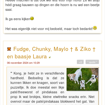
Heeee mischien is dat ook wel iets voor mijn hond! Ze wil altijd
héél graag kauwen op dingen en die hoorn is nu wel een beetje
saai.
Ik ga eens kijken
Het was eigenlijk niet voor mij bedoeld, maar toch bedankt!
Fudge, Chunky, Maylo † & Ziko †
en baasje Laura
+0
" quote "
06 november 2024 om 10:29
"
Kong, je hebt ze in verschillende
hardheid. Bedoeling is dat ze
kunnen likken en knagen, soort van
puzzeltje. Ik doe meestal een likje
paté/theeworst of pindakaas en
prop ik wat brokjes, kleine eiwitreike snacks erin. Niet
overvol maar de paté/pindakaas blokkeerd het gat. Van