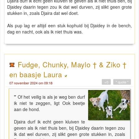
Djaira durf ik echt geen kluiven te geven als ik niet thuis ben, bij
Djaidey daarin tegen zou ik dat wel durven, zij slikt geen grote
stukken in, zoals Djaira dat wel doet.
Als pup lag er altijd een stuk kophuid bij Djaidey in de bench,
dag en nacht, ook als ik niet thuis was.
Fudge, Chunky, Maylo † & Ziko †
en baasje Laura
+0
" quote "
07 november 2024 om 09:18
"
Of het veilig is als je weg ben durf
ik niet te zeggen, ligt Ook beetje
aan de hond.
Djaira durf ik echt geen kluiven te
geven als ik niet thuis ben, bij Djaidey daarin tegen zou
ik dat wel durven, zij slikt geen grote stukken in, zoals