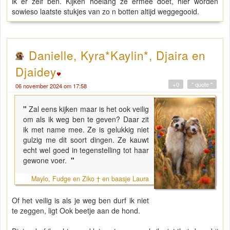
ik er zelf ben. Kijken hoelang ze ermee doet, hier worden
sowieso laatste stukjes van zo n botten altijd weggegooid.
Danielle, Kyra*Kaylin*, Djaira en
Djaidey
+0
" quote "
06 november 2024 om 17:58
"
Zal eens kijken maar is het ook veilig
om als ik weg ben te geven? Daar zit
ik met name mee. Ze is gelukkig niet
gulzig me dit soort dingen. Ze kauwt
echt wel goed in tegenstelling tot haar
gewone voer.
"
Maylo, Fudge en Ziko † en baasje Laura
Of het veilig is als je weg ben durf ik niet
te zeggen, ligt Ook beetje aan de hond.