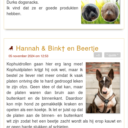
Durks dogsnacks.
Ik vind dat ze er goede produkten
hebben.
Hannah & Bink† en Beertje
+0
" quote "
05 november 2024 om 12:53
Kophuidrollen gaan hier erg lang mee!
Kophuidplaten krijgt hij ook wel, maar ik
bestel ze liever niet meer omdat ik vaak
platen ontving die te hard gedroogd leken
te zijn ofzo. Geen idee of dat kan, maar
de platen waren dan bruin aan de
buitenkant en de binnenkant. Daardoor
kon mijn hond ze gemakkelijk kraken en
opeten als een koekje. Ik let er juist op dat
de platen aan de binnen- en buitenkant
wit zijn zodat het een beetje zacht wordt als hij erop kauwt en
er geen harde stukken af schieten.