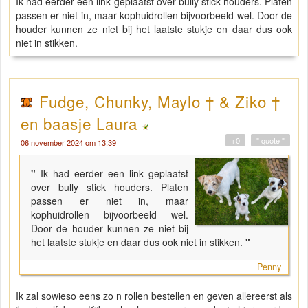
Ik had eerder een link geplaatst over bully stick houders. Platen
passen er niet in, maar kophuidrollen bijvoorbeeld wel. Door de
houder kunnen ze niet bij het laatste stukje en daar dus ook
niet in stikken.
Fudge, Chunky, Maylo † & Ziko †
en baasje Laura
+0
" quote "
06 november 2024 om 13:39
"
Ik had eerder een link geplaatst
over bully stick houders. Platen
passen er niet in, maar
kophuidrollen bijvoorbeeld wel.
Door de houder kunnen ze niet bij
het laatste stukje en daar dus ook niet in stikken.
"
Penny
Ik zal sowieso eens zo n rollen bestellen en geven allereerst als