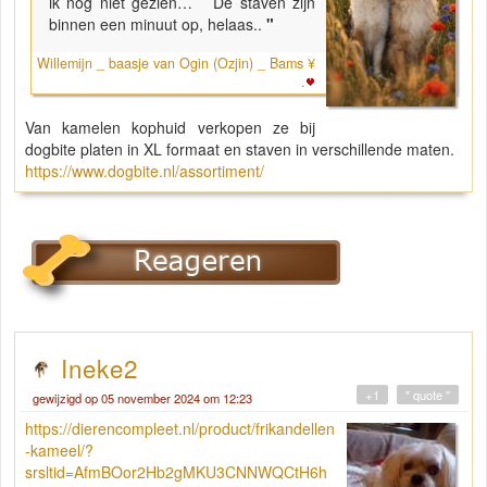
ik nog niet gezien… De staven zijn
binnen een minuut op, helaas..
"
Willemijn _ baasje van Ogin (Ozjin) _ Bams ¥
.
Van kamelen kophuid verkopen ze bij
dogbite platen in XL formaat en staven in verschillende maten.
https://www.dogbite.nl/assortiment/
Ineke2
+1
" quote "
gewijzigd op 05 november 2024 om 12:23
https://dierencompleet.nl/product/frikandellen
-kameel/?
srsltid=AfmBOor2Hb2gMKU3CNNWQCtH6h