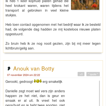
Ik heb 1 keer kophuid platen gehad die
heel krokant waren, waren tijdens het
transport al gebroken in veel kleine
stukjes.
Heb toen contact opgenomen met het bedrijf waar ik ze besteld
had, de volgende dag hadden ze mij kosteloos nieuwe platen
opgestuurd.
Zo bruin heb ik ze nog nooit gezien, zijn bij mij meer tegen
lichtbruin/gelig aan.
Anouk van Botty
+0
" quote "
07 november 2024 om 22:22
Gerookt, gedroogt
erg smakelijk
Danielle zegt moet wel vers zijn anders
happen ze het niet, dan is geur en
smaak er al uit. Ik vreet het ook
pens/huid en je hebt twee soorten, niet