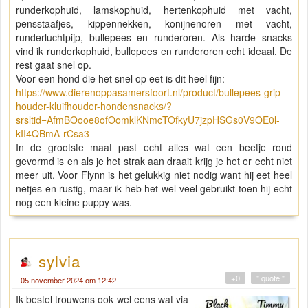
runderkophuid, lamskophuid, hertenkophuid met vacht,
pensstaafjes, kippennekken, konijnenoren met vacht,
runderluchtpijp, bullepees en runderoren. Als harde snacks
vind ik runderkophuid, bullepees en runderoren echt ideaal. De
rest gaat snel op.
Voor een hond die het snel op eet is dit heel fijn:
https://www.dierenoppasamersfoort.nl/product/bullepees-grip-
houder-kluifhouder-hondensnacks/?
srsltid=AfmBOooe8ofOomklKNmcTOfkyU7jzpHSGs0V9OE0l-
kII4QBmA-rCsa3
In de grootste maat past echt alles wat een beetje rond
gevormd is en als je het strak aan draait krijg je het er echt niet
meer uit. Voor Flynn is het gelukkig niet nodig want hij eet heel
netjes en rustig, maar ik heb het wel veel gebruikt toen hij echt
nog een kleine puppy was.
sylvia
+0
" quote "
05 november 2024 om 12:42
Ik bestel trouwens ook wel eens wat via