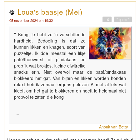
Loua's baasje (Mei)
+0
" quote "
05 november 2024 om 19:32
"
Kong, je hebt ze in verschillende
hardheid. Bedoeling is dat ze
kunnen likken en knagen, soort van
puzzeltje. Ik doe meestal een likje
paté/theeworst of pindakaas en
prop ik wat brokjes, kleine eiwitreike
snacks erin. Niet overvol maar de paté/pindakaas
blokkeerd het gat. Van bijten en likken worden honden
relaxt heb ik zomaar ergens gelezen Al met al iets wat
kleeft om het gat te blokkeren en hoeft ie helemaal niet
propvol te zitten die kong
"
Anouk van Botty