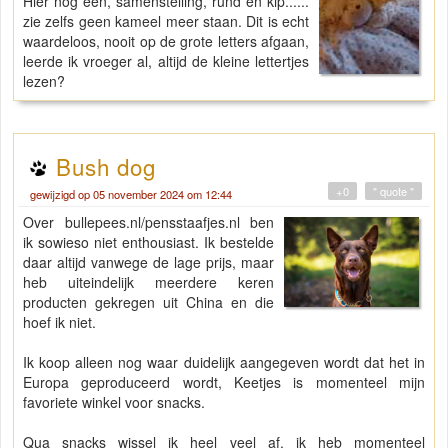
Hier nog een, samenstelling, rund en kip......
zie zelfs geen kameel meer staan. Dit is echt
waardeloos, nooit op de grote letters afgaan,
leerde ik vroeger al, altijd de kleine lettertjes
lezen?
Bush dog
+0
" quote "
gewijzigd op 05 november 2024 om 12:44
Over bullepees.nl/pensstaafjes.nl ben
ik sowieso niet enthousiast. Ik bestelde
daar altijd vanwege de lage prijs, maar
heb uiteindelijk meerdere keren
producten gekregen uit China en die
hoef ik niet.
Ik koop alleen nog waar duidelijk aangegeven wordt dat het in
Europa geproduceerd wordt, Keetjes is momenteel mijn
favoriete winkel voor snacks.
Qua snacks wissel ik heel veel af, ik heb momenteel