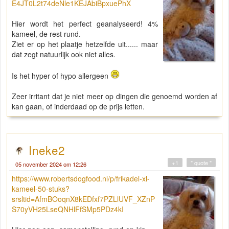
E4JT0L2t74deNle1KEJAbiBpxuePhX
Hier wordt het perfect geanalyseerd! 4%
kameel, de rest rund.
Ziet er op het plaatje hetzelfde uit...... maar
dat zegt natuurlijk ook niet alles.
Is het hyper of hypo allergeen
Zeer irritant dat je niet meer op dingen die genoemd worden af
kan gaan, of inderdaad op de prijs letten.
Ineke2
+1
" quote "
05 november 2024 om 12:26
https://www.robertsdogfood.nl/p/frikadel-xl-
kameel-50-stuks?
srsltid=AfmBOoqnX8kEDfxf7PZLlUVF_XZnP
S70yVH25LseQNHlFfSMp5PDz4kI