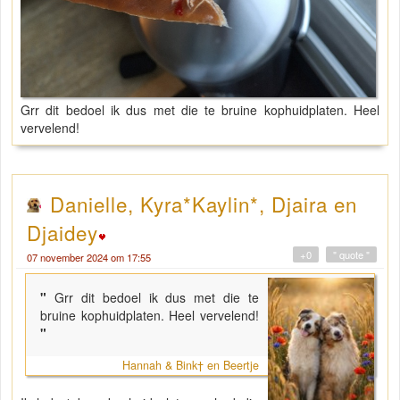
Grr dit bedoel ik dus met die te bruine kophuidplaten. Heel
vervelend!
Danielle, Kyra*Kaylin*, Djaira en
Djaidey
+0
" quote "
07 november 2024 om 17:55
"
Grr dit bedoel ik dus met die te
bruine kophuidplaten. Heel vervelend!
"
Hannah & Bink† en Beertje