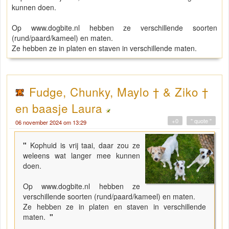
kunnen doen.
Op www.dogbite.nl hebben ze verschillende soorten
(rund/paard/kameel) en maten.
Ze hebben ze in platen en staven in verschillende maten.
Fudge, Chunky, Maylo † & Ziko †
en baasje Laura
+0
" quote "
06 november 2024 om 13:29
"
Kophuid is vrij taai, daar zou ze
weleens wat langer mee kunnen
doen.
Op www.dogbite.nl hebben ze
verschillende soorten (rund/paard/kameel) en maten.
Ze hebben ze in platen en staven in verschillende
maten.
"