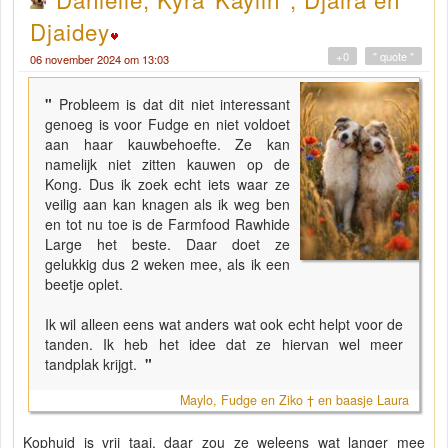
Djaidey
+0
" quote "
06 november 2024 om 13:03
"
Probleem is dat dit niet interessant
genoeg is voor Fudge en niet voldoet
aan haar kauwbehoefte. Ze kan
namelijk niet zitten kauwen op de
Kong. Dus ik zoek echt iets waar ze
veilig aan kan knagen als ik weg ben
en tot nu toe is de Farmfood Rawhide
Large het beste. Daar doet ze
gelukkig dus 2 weken mee, als ik een
beetje oplet.
Ik wil alleen eens wat anders wat ook echt helpt voor de
tanden. Ik heb het idee dat ze hiervan wel meer
tandplak krijgt.
"
Maylo, Fudge en Ziko † en baasje Laura
Kophuid is vrij taai, daar zou ze weleens wat langer mee