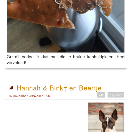
Grr dit bedoel ik dus met die te bruine kophuidplaten. Heel
vervelend!
Hannah & Bink† en Beertje
+0
" quote "
07 november 2024 om 15:56