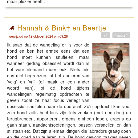
maar plezier heeft..
Hannah & Bink† en Beertje
+1
" quote "
gewijzigd op 12 oktober 2024 om 09:28
Ik snap dat de wandeling er is voor de
hond en ben het ermee eens dat een
hond moet kunnen snuffelen, maar
wanneer gedrag obsessief wordt dan is
het voor niemand meer leuk. Niets mis
dus met begrenzen, of het aanleren van
'volg' en 'vrij' (of maak er een ander
woord van), of de hond tijdens
wandelingen regelmatig opdrachten te
geven zodat ze haar focus verlegt van
obsessief snuffelen naar de opdracht. Zo'n opdracht kan voor
zo'n hond zelfs heel leuk zijn; iets zoeken (met een doel) en
terugbrengen, apporteren, ergens omheen lopen, ergens op
gaan staan, aandachtsoefeningen, passen versnellen en dan
stilstaan etc. Dat zijn allemaal dingen die labradors graag doen
en die goed aan te leren zijn. De hond gewoon taakjes geven