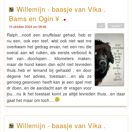
Willemijn - baasje van Vika .
Bams en Ogin ¥ .
+0
" quote "
10 oktober 2024 om 09:46
Ralph…nooit een snuffelaar gehad, heb er
nu een, ook een teef, wist ook niet wat me
overkwam het gedrag ervan, net een reu die
overal aan wil ruiken, als eerste verbood ik
het van…doorlopen… kilometers maken,
maar de hond kwam dan echt niet tevreden
thuis..heb er iemand bij gehaald , en door
degene het advies, toestaan….en als ze
genoeg gesnoven heeft kan je een spel met
dr doen, en de aandacht aan dr vragen voor
jou…nu ik het toestaat komt ze altijd tevreden thuis…en daar
gaat het maar om toch….
Willemijn - baasje van Vika .