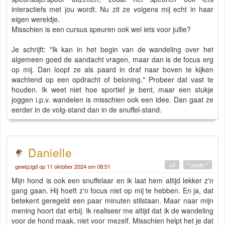
interactiefs met jou wordt. Nu zit ze volgens mij echt in haar
eigen wereldje.
Misschien is een cursus speuren ook wel iets voor jullie?
Je schrijft: "Ik kan in het begin van de wandeling over het
algemeen goed de aandacht vragen, maar dan is de focus erg
op mij. Dan loopt ze als paard in draf naar boven te kijken
wachtend op een opdracht of beloning." Probeer dat vast te
houden. Ik weet niet hoe sportief je bent, maar een stukje
joggen i.p.v. wandelen is misschien ook een idee. Dan gaat ze
eerder in de volg-stand dan in de snuffel-stand.
Danielle
+2
" quote "
gewijzigd op 11 oktober 2024 om 08:51
Mijn hond is ook een snuffelaar en ik laat hem altijd lekker z'n
gang gaan. Hij hoeft z'n focus niet op mij te hebben. En ja, dat
betekent geregeld een paar minuten stilstaan. Maar naar mijn
mening hoort dat erbij. Ik realiseer me altijd dat ik de wandeling
voor de hond maak, niet voor mezelf. Misschien helpt het je dat