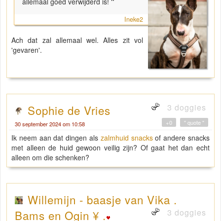
allemaal goed verwijderd is!
"
Ineke2
Ach dat zal allemaal wel. Alles zit vol
'gevaren'.
3 doggies
Sophie de Vries
+0
" quote "
30 september 2024 om 10:58
Ik neem aan dat dingen als
zalmhuid snacks
of andere snacks
met alleen de huid gewoon veilig zijn? Of gaat het dan echt
alleen om die schenken?
Willemijn - baasje van Vika .
3 doggies
Bams en Ogin ¥ .