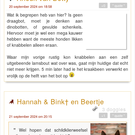
+0
" quote "
20 september 2024 om 18:58
Wat ik begrepen heb van hier? Is geen
draagbot, moet je denken aan
dinobotten, of gevulde schenkels.
Hiervoor moet je wel een mega kauwer
hebben want de meeste honden likken
of knabbelen alleen eraan.
Waar mijn vorige rustig kon knabbelen aan een zelf
uitgebeende lamsbout wat over was, gaat mijn huidige dat echt
niet meer krijgen. 5 min later had ie het kraakbeen verwerkt en
vrolijk op de helft van het bot op
Hannah & Bink† en Beertje
3 doggies
+1
" quote "
21 september 2024 om 20:15
"
Wel hopen dat schildklierweefsel