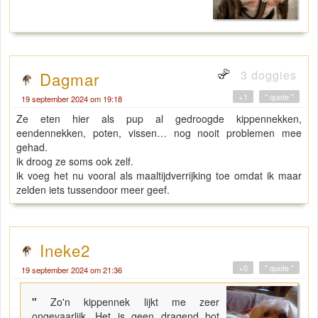
3 doggies
Dagmar
+1
" quote "
19 september 2024 om 19:18
Ze eten hier als pup al gedroogde kippennekken,
eendennekken, poten, vissen… nog nooit problemen mee
gehad.
ik droog ze soms ook zelf.
ik voeg het nu vooral als maaltijdverrijking toe omdat ik maar
zelden iets tussendoor meer geef.
Ineke2
+0
" quote "
19 september 2024 om 21:36
"
Zo'n kippennek lijkt me zeer
ongevaarlijk. Het is geen dragend bot