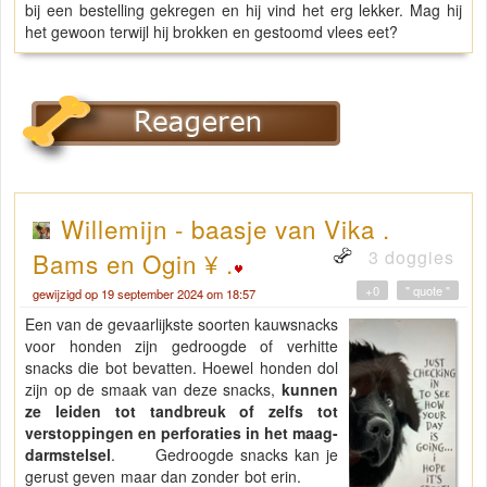
bij een bestelling gekregen en hij vind het erg lekker. Mag hij
het gewoon terwijl hij brokken en gestoomd vlees eet?
Willemijn - baasje van Vika .
3 doggies
Bams en Ogin ¥ .
+0
" quote "
gewijzigd op 19 september 2024 om 18:57
Een van de gevaarlijkste soorten kauwsnacks
voor honden zijn gedroogde of verhitte
snacks die bot bevatten. Hoewel honden dol
zijn op de smaak van deze snacks,
kunnen
ze leiden tot tandbreuk of zelfs tot
verstoppingen en perforaties in het maag-
darmstelsel
. Gedroogde snacks kan je
gerust geven maar dan zonder bot erin.