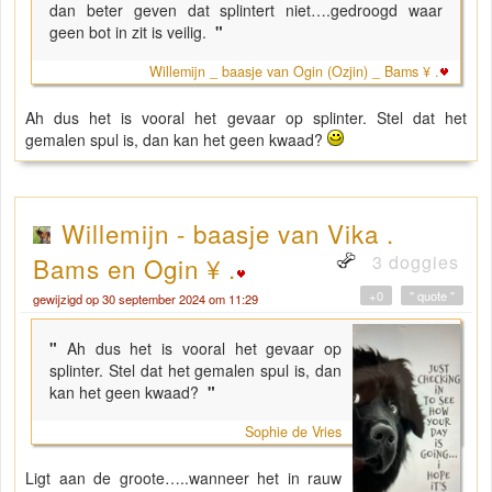
dan beter geven dat splintert niet….gedroogd waar
geen bot in zit is veilig.
"
Willemijn _ baasje van Ogin (Ozjin) _ Bams ¥ .
Ah dus het is vooral het gevaar op splinter. Stel dat het
gemalen spul is, dan kan het geen kwaad?
Willemijn - baasje van Vika .
3 doggies
Bams en Ogin ¥ .
+0
" quote "
gewijzigd op 30 september 2024 om 11:29
"
Ah dus het is vooral het gevaar op
splinter. Stel dat het gemalen spul is, dan
kan het geen kwaad?
"
Sophie de Vries
Ligt aan de groote…..wanneer het in rauw