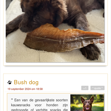
Bush dog
+1
" quote "
19 september 2024 om 18:58
"
Een van de gevaarlijkste soorten
kauwsnacks voor honden zijn
gedroogde of verhitte snacks die