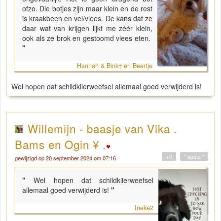
ofzo. Die botjes zijn maar klein en de rest
is kraakbeen en vel/vlees. De kans dat ze
daar wat van krijgen lijkt me zéér klein,
ook als ze brok en gestoomd vlees eten.
"
Hannah & Bink† en Beertje
Wel hopen dat schildklierweefsel allemaal goed verwijderd is!
Willemijn - baasje van Vika .
Bams en Ogin ¥ .
+0
" quote "
gewijzigd op 20 september 2024 om 07:16
"
Wel hopen dat schildklierweefsel
allemaal goed verwijderd is!
"
Ineke2