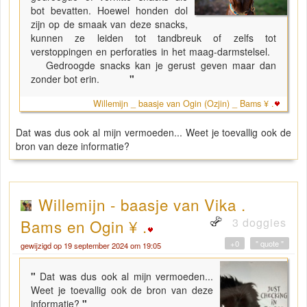
bot bevatten. Hoewel honden dol
zijn op de smaak van deze snacks,
kunnen ze leiden tot tandbreuk of zelfs tot
verstoppingen en perforaties in het maag-darmstelsel.
Gedroogde snacks kan je gerust geven maar dan
zonder bot erin.
"
Willemijn _ baasje van Ogin (Ozjin) _ Bams ¥ .
Dat was dus ook al mijn vermoeden... Weet je toevallig ook de
bron van deze informatie?
Willemijn - baasje van Vika .
3 doggies
Bams en Ogin ¥ .
+0
" quote "
gewijzigd op 19 september 2024 om 19:05
"
Dat was dus ook al mijn vermoeden...
Weet je toevallig ook de bron van deze
informatie?
"