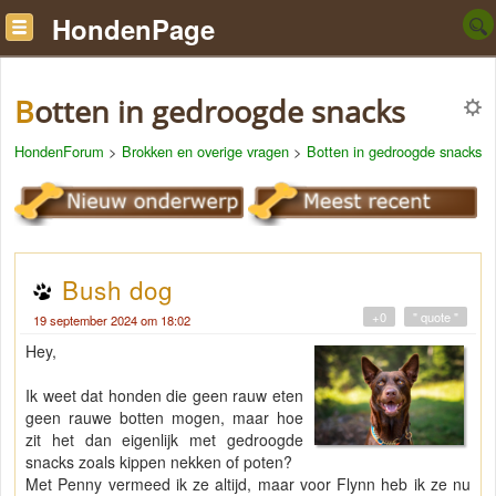
HondenPage
Botten in gedroogde snacks
HondenForum
>
Brokken en overige vragen
>
Botten in gedroogde snacks
Bush dog
+0
" quote "
19 september 2024 om 18:02
Hey,
Ik weet dat honden die geen rauw eten
geen rauwe botten mogen, maar hoe
zit het dan eigenlijk met gedroogde
snacks zoals kippen nekken of poten?
Met Penny vermeed ik ze altijd, maar voor Flynn heb ik ze nu