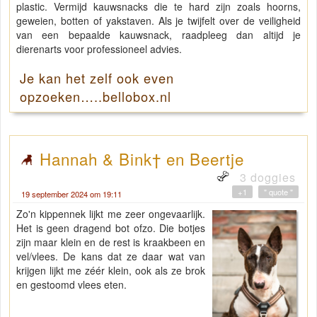
plastic. Vermijd kauwsnacks die te hard zijn zoals hoorns,
geweien, botten of yakstaven. Als je twijfelt over de veiligheid
van een bepaalde kauwsnack, raadpleeg dan altijd je
dierenarts voor professioneel advies.
Je kan het zelf ook even
opzoeken…..bellobox.nl
Hannah & Bink† en Beertje
3 doggies
+1
" quote "
19 september 2024 om 19:11
Zo'n kippennek lijkt me zeer ongevaarlijk.
Het is geen dragend bot ofzo. Die botjes
zijn maar klein en de rest is kraakbeen en
vel/vlees. De kans dat ze daar wat van
krijgen lijkt me zéér klein, ook als ze brok
en gestoomd vlees eten.