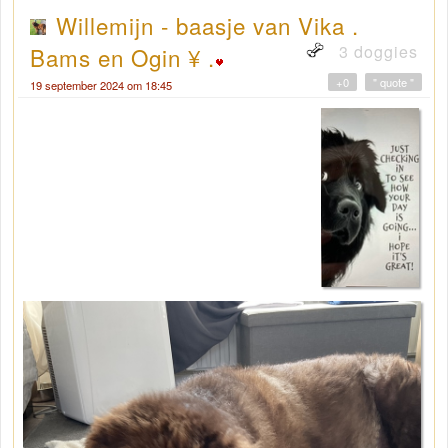
Willemijn - baasje van Vika .
3 doggies
Bams en Ogin ¥ .
+0
" quote "
19 september 2024 om 18:45