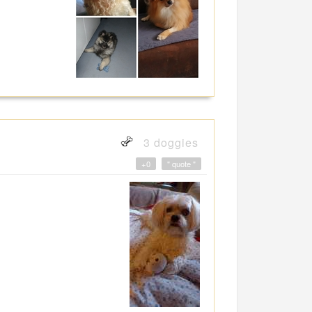
3 doggies
+0
" quote "