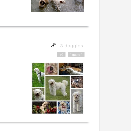
3 doggies
+0
" quote "