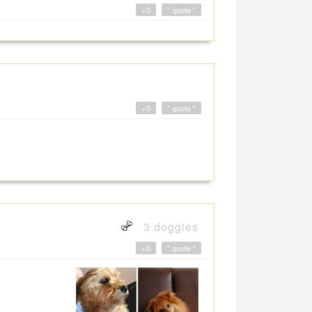
+0
" quote "
+0
" quote "
3 doggies
+0
" quote "