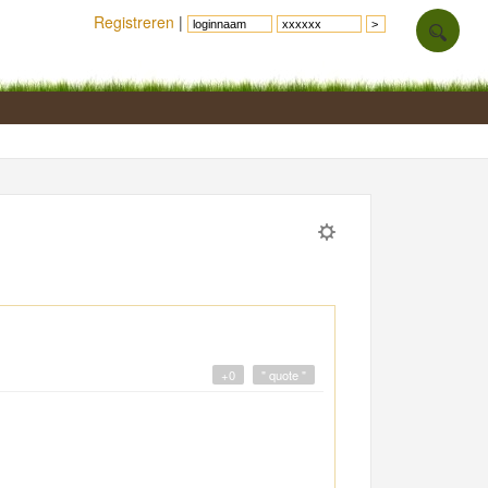
Registreren
|
+0
" quote "