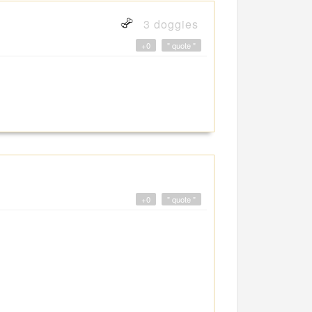
3 doggies
+0
" quote "
+0
" quote "