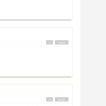
+0
" quote "
+0
" quote "