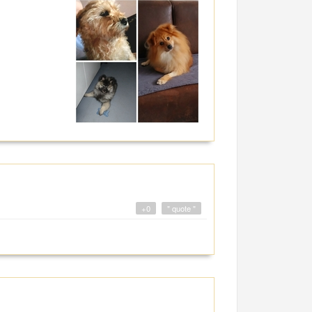
+0
" quote "