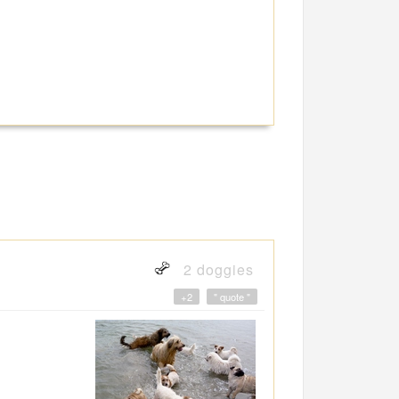
2 doggies
+2
" quote "