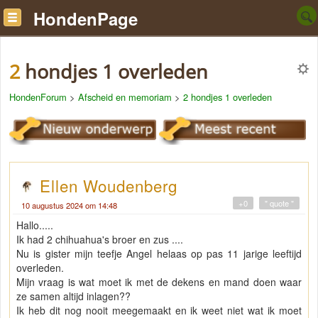
HondenPage
2 hondjes 1 overleden
HondenForum
>
Afscheid en memoriam
>
2 hondjes 1 overleden
Ellen Woudenberg
+0
" quote "
10 augustus 2024 om 14:48
Hallo.....
Ik had 2 chihuahua's broer en zus ....
Nu is gister mijn teefje Angel helaas op pas 11 jarige leeftijd
overleden.
Mijn vraag is wat moet ik met de dekens en mand doen waar
ze samen altijd inlagen??
Ik heb dit nog nooit meegemaakt en ik weet niet wat ik moet