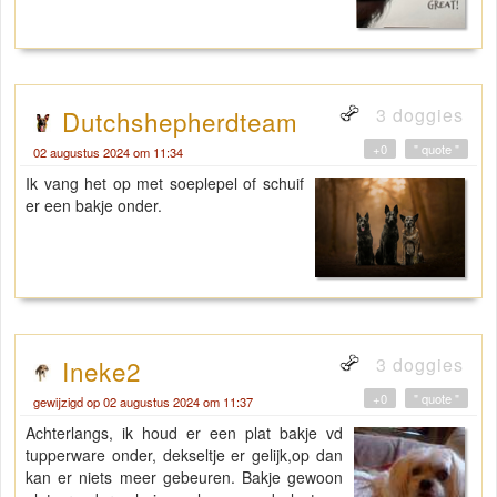
3 doggies
Dutchshepherdteam
+0
" quote "
02 augustus 2024 om 11:34
Ik vang het op met soeplepel of schuif
er een bakje onder.
3 doggies
Ineke2
+0
" quote "
gewijzigd op 02 augustus 2024 om 11:37
Achterlangs, ik houd er een plat bakje vd
tupperware onder, dekseltje er gelijk,op dan
kan er niets meer gebeuren. Bakje gewoon