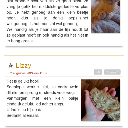
plat eronder schuiven als ze goed plast, zo
vang je gelijk het middelste gedeelte vd plas
op. Je hebt genoeg aan een klein beetje
hoor, dus als je denkt oeps,is,het
wel,genoeg, is het meestal wel genoeg,
Wel,handig als je haar aan de lijn houdt tot
ze geplast heeft en ook handig als het niet in
te hoog gras is.
Lizzy
+0
" quote "
02 augustus 2024 om 11:57
Het is gelukt hoor!
Soeplepel werkte niet, ze vertrouwde
dit niet en sprong er steeds voor weg.
Vanmorgen met een klein bakje
eindelijk gelukt, idd achterlangs.
Urine is nu bij de da.
Bedankt allemaal.