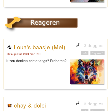
3 doggies
Loua's baasje (Mei)
+0
" quote "
02 augustus 2024 om 10:01
Ik zou denken achterlangs? Proberen?
3 doggies
chay & dolci