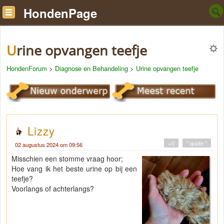
HondenPage
Urine opvangen teefje
HondenForum
>
Diagnose en Behandeling
>
Urine opvangen teefje
Lizzy
+0
" quote "
02 augustus 2024 om 09:56
Misschien een stomme vraag hoor;
Hoe vang ik het beste urine op bij een
teefje?
Voorlangs of achterlangs?