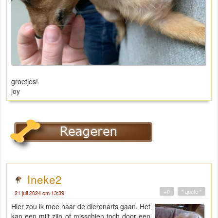
groetjes!
joy
Ineke2
+0
" quote "
21 juli 2024 om 13:39
Hier zou ik mee naar de dierenarts gaan. Het
kan een mijt zijn of misschien toch door een