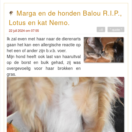
Marga en de honden Balou R.I.P.,
Lotus en kat Nemo.
+0
" quote "
22 juli 2024 om 07:55
Ik zal even met haar naar de dierenarts
gaan het kan een allergische reactie op
het een of ander zijn b.v.b. voer.
Mijn hond heeft ook last van haaruitval
op de borst en buik gehad, zij was
overgevoelig voor haar brokken en
gras.