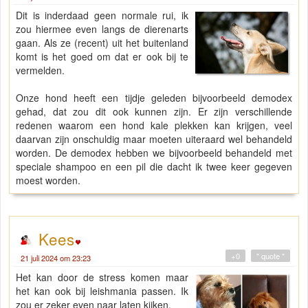
Dit is inderdaad geen normale rui, ik
zou hiermee even langs de dierenarts
gaan. Als ze (recent) uit het buitenland
komt is het goed om dat er ook bij te
vermelden.
Onze hond heeft een tijdje geleden bijvoorbeeld demodex
gehad, dat zou dit ook kunnen zijn. Er zijn verschillende
redenen waarom een hond kale plekken kan krijgen, veel
daarvan zijn onschuldig maar moeten uiteraard wel behandeld
worden. De demodex hebben we bijvoorbeeld behandeld met
speciale shampoo en een pil die dacht ik twee keer gegeven
moest worden.
Kees
+0
" quote "
21 juli 2024 om 23:23
Het kan door de stress komen maar
het kan ook bij leishmania passen. Ik
zou er zeker even naar laten kijken.