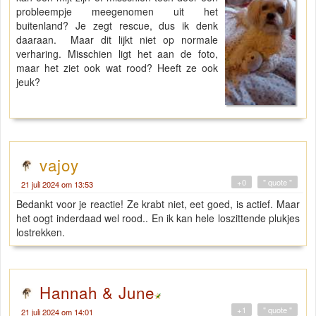
probleempje meegenomen uit het
buitenland? Je zegt rescue, dus ik denk
daaraan. Maar dit lijkt niet op normale
verharing. Misschien ligt het aan de foto,
maar het ziet ook wat rood? Heeft ze ook
jeuk?
vajoy
+0
" quote "
21 juli 2024 om 13:53
Bedankt voor je reactie! Ze krabt niet, eet goed, is actief. Maar
het oogt inderdaad wel rood.. En ik kan hele loszittende plukjes
lostrekken.
Hannah & June
+1
" quote "
21 juli 2024 om 14:01