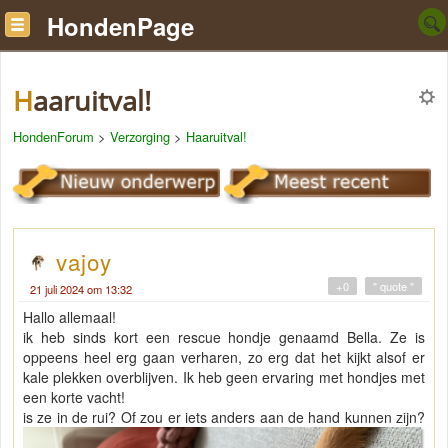
HondenPage
Haaruitval!
HondenForum
>
Verzorging
>
Haaruitval!
vajoy
+0
" quote "
21 juli 2024 om 13:32
Hallo allemaal!
ik heb sinds kort een rescue hondje genaamd Bella. Ze is
oppeens heel erg gaan verharen, zo erg dat het kijkt alsof er
kale plekken overblijven. Ik heb geen ervaring met hondjes met
een korte vacht!
is ze in de rui? Of zou er iets anders aan de hand kunnen zijn?