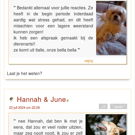
"
Bedankt allemaal voor jullie reacties. Ze
heeft in de begin periode inderdaad
aardig wat stress gehad, en dit heeft
misschien voor een lagere weerstand
kunnen zorgen!
ik heb een afspraak gemaakt bij de
dierenarts!!
ze komt uit italie, onze bella bella
"
vajoy
Laat je het weten?
Hannah & June
+0
" quote "
22 juli 2024 om 22:26
"
nee Hannah, dat ben ik met je
eens, dat zou er veel roder uitzien,
maar zeg nooit nooit, ik zou er zelf